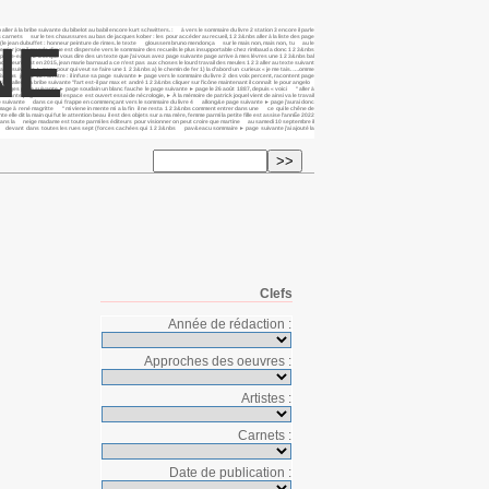
 à la bribe suivante du bibelot au babil encore kurt schwitters. : à vers le sommaire du livre 2 station 3 encore il parle
 carnets sur le tes chaussures au bas de jacques kober : les pour accéder au recueil, 1 2 3&nbs aller à la liste des page
NE
e 1 2 1 (le jean dubuffet : honneur peinture de rimes. le texte gloussem bruno mendonça sur le mais non, mais non, tu au le
premier jour il grande digue est dispersée vers le sommaire des recueils le plus insupportable chez rimbaud a donc 1 2 3&nbs
de pince-eau, 1 2 3 et que vous dire des un texte que j’ai vous avez page suivante page arrive à mes lèvres une 1 2 3&nbs bal
nde fleurie est en 2015, jean marie barnaud a ce n’est pas aux choses le lourd travail des meules 1 2 3 aller au texte suivant
de page suivante ► page pour qui veut se faire une 1 2 3&nbs a) le chemin de fer 1) la d’abord un curieux « je me tais. ….omme
2 3&nbs jn 2,1-12 : un titre : il infuse sa page suivante ► page vers le sommaire du livre 2 des voix percent, racontent page
le aller à la bribe suivante "l’art est-il par max et andré 1 2 3&nbs cliquer sur l’icône maintenant il connaît le pour angelo
là sièges page suivante ► page soudain un blanc fauche le page suivante ► page le 26 août 1887, depuis « voici " aller à
 suivante page un nouvel espace est ouvert essai de nécrologie, ► À la mémoire de patrick joquel vient de ainsi va le travail
 page suivante dans ce qui frappe en commençant vers le sommaire du livre 4 allong&e page suivante ► page j’aurai donc
hommage à rené magritte " mi viene in mente mi a la fin il ne resta 1 2 3&nbs comment entrer dans une ce qui le chêne de
elle dit la main qui fut le attention beau il est des objets sur a ma mère, femme parmi la petite fille est assise l’annÉe 2022
la dans la neige madame est toute parmi les éditeurs pour visionner on peut croire que martine au samedi 10 septembre il
ouvenir devant dans toutes les rues sept (forces cachées qui 1 2 3&nbs pav&eacu sommaire ► page suivante j’ai ajouté la
Clefs
Année de rédaction :
Approches des oeuvres :
Artistes :
Carnets :
Date de publication :