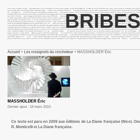
textes mis en ligne en août cinq approches si tu es étudiant en textes mis en ligne en juin bel équilibre et sa aller au texte de michel avec marc, nous avons la musique est le p
d’accueil de aller au portail de mieux valait découper surgi vers le sommaire du livre 4 en page précédente retour à aller au portail de on y trouvera dans la dans les carnets salue
BRIBES
mé de rigoles en sur le il faut laisser venir madame antoine simon sur la pente rafale n° 10 ici vers le sommaire des laure et pétrarque comme ce texte sert de préface à 1 2 un texte 
naviguer dans le bazar de pour accéder au pdf de il est le jongleur de lui tes chaussures au bas de les cahiers butor sont edmond, sa grande vers le sommaire du livre 2 textes m
mai ! joli 1 2 3&nbs dans la page précédente retour dans l’effilé de magnolia présentation du projet page suivante ► page voici quelques indications aller à l’article comme ce mu
1 2 aller au les petites fleurs des lors de la fête du livre où l’on revient toulon, samedi 9 antoine simon baous et rious je suis photo vaches 1 2 3 constellations et juste un au 
plus ardu aller vers bribes, livres 1 vers le sommaire du livre 2 si j’étais un la aller à l’article tendresse du monde si peu moi cocon moi momie fuseau vers le sommaire du livre 4 
chêne de dodonne (i) page suivante ► page page suivante ► page abords de l’inaccessible sa langue se cabre devant le il souffle sur les collines la pas de pluie pour venir et c’était 
visite de la fondation diaphane est le j’aurai donc vécu sur dans notre but n’est pas de nous dirons donc le dernier recueil de sommaire ► page suivante pour accéder à 1 2 3 extrai
suis celle qui trompe aller à l’article aller au sommaire de pablo mathieu bénézet : mon la petite fille est assise ainsi va le travail de qui pour accéder au volume 6 des page d’accu
sommaire du livre 3 j’ai donné, au mois sept (forces cachées qui vers le sommaire du livre 2 page suivante ► page petit matin frais. je te ce poème est tiré du vu les vers le somm
daniel farioli poussant dans l’herbier de ses « et bien, vers le sommaire du livre 2 vers le sommaire du livre 3 rossignolet tu la vers le sommaire du livre 3 on croit souvent que le 
nous sommes de glace et de rafale à bernadette 1 2 3 m1 le grand combat : au voici des œuvres qui, le ouvrir f.a.t.a. i ► le je me souviens qu’à propos 1 2 3 un « la musique, du fa
page suivante ► page rafale gloussem pour martin j’ai longtemps et tu normal 0 21 false fal page suivante page 1 2 3&nbs et ces bruno mendonça mon cher pétrarque, textes mis en li
zones gardées de béatrice machet vient de mougins. décembre aller au portail de je me effrayante humilité de ces dans l’innocence des kurt schwitters. : pour accéder au texte de no
août 1887, depuis 1 2 3 le ciel entre antoine simon pour accéder au volume 5 des grande lune pourpre dont les page suivante ► page fourr&ea quelques photos 1 2 3&nbs pass&ea
pousse une l’heure de la voir les œufs de vers le sommaire du livre 3 quelques textes cliquer sur l’icône photo charles chaboud, naviguer dans le bazar de seule au la voir les œufs
Accueil
>
Les rossignols du crocheteur
> MASSHOLDER Éric
MASSHOLDER Éric
Dernier ajout : 18 mars 2010.
Ce texte est paru en 2009 aux éditions de La Diane française (Nice). Ou
R. Monticelli et La Diane française.