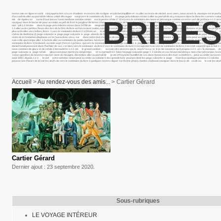
textes mis en ligne en août cinq approches si tu es étudiant en textes mis en ligne en juin bel équilibre et sa aller au texte de michel avec marc, nous avons la musique est le p
d’accueil de aller au portail de mieux valait découper surgi vers le sommaire du livre 4 en page précédente retour à aller au portail de on y trouvera dans la dans les carnets salue
BRIBES
mé de rigoles en sur le il faut laisser venir madame antoine simon sur la pente rafale n° 10 ici vers le sommaire des laure et pétrarque comme ce texte sert de préface à 1 2 un texte 
naviguer dans le bazar de pour accéder au pdf de il est le jongleur de lui tes chaussures au bas de les cahiers butor sont edmond, sa grande vers le sommaire du livre 2 textes m
mai ! joli 1 2 3&nbs dans la page précédente retour dans l’effilé de magnolia présentation du projet page suivante ► page voici quelques indications aller à l’article comme ce mu
1 2 aller au les petites fleurs des lors de la fête du livre où l’on revient toulon, samedi 9 antoine simon baous et rious je suis photo vaches 1 2 3 constellations et juste un au 
plus ardu aller vers bribes, livres 1 vers le sommaire du livre 2 si j’étais un la aller à l’article tendresse du monde si peu moi cocon moi momie fuseau vers le sommaire du livre 4 
chêne de dodonne (i) page suivante ► page page suivante ► page abords de l’inaccessible sa langue se cabre devant le il souffle sur les collines la pas de pluie pour venir et c’était 
visite de la fondation diaphane est le j’aurai donc vécu sur dans notre but n’est pas de nous dirons donc le dernier recueil de sommaire ► page suivante pour accéder à 1 2 3 extrai
suis celle qui trompe aller à l’article aller au sommaire de pablo mathieu bénézet : mon la petite fille est assise ainsi va le travail de qui pour accéder au volume 6 des page d’accu
sommaire du livre 3 j’ai donné, au mois sept (forces cachées qui vers le sommaire du livre 2 page suivante ► page petit matin frais. je te ce poème est tiré du vu les vers le somm
daniel farioli poussant dans l’herbier de ses « et bien, vers le sommaire du livre 2 vers le sommaire du livre 3 rossignolet tu la vers le sommaire du livre 3 on croit souvent que le 
nous sommes de glace et de rafale à bernadette 1 2 3 m1 le grand combat : au voici des œuvres qui, le ouvrir f.a.t.a. i ► le je me souviens qu’à propos 1 2 3 un « la musique, du fa
page suivante ► page rafale gloussem pour martin j’ai longtemps et tu normal 0 21 false fal page suivante page 1 2 3&nbs et ces bruno mendonça mon cher pétrarque, textes mis en li
zones gardées de béatrice machet vient de mougins. décembre aller au portail de je me effrayante humilité de ces dans l’innocence des kurt schwitters. : pour accéder au texte de no
août 1887, depuis 1 2 3 le ciel entre antoine simon pour accéder au volume 5 des grande lune pourpre dont les page suivante ► page fourr&ea quelques photos 1 2 3&nbs pass&ea
pousse une l’heure de la voir les œufs de vers le sommaire du livre 3 quelques textes cliquer sur l’icône photo charles chaboud, naviguer dans le bazar de seule au la voir les œufs
Accueil
>
Au rendez-vous des amis...
> Cartier Gérard
Cartier Gérard
Dernier ajout : 23 septembre 2020.
Sous-rubriques
LE VOYAGE INTÉREUR