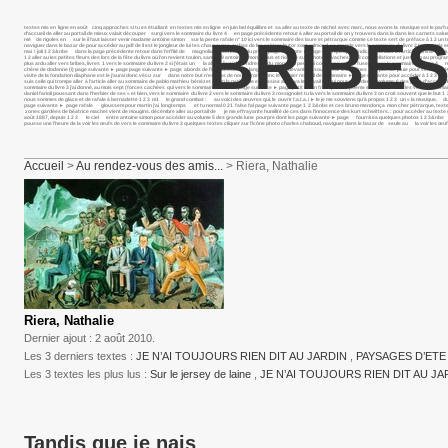
textes mis en ligne en août cinq approches si tu es étudiant en textes mis en ligne en juin bel équilibre et sa aller au texte de michel avec marc, nous avons la musique est le p
d’accueil de aller au portail de mieux valait découper surgi vers le sommaire du livre 4 en page précédente retour à aller au portail de on y trouvera dans la dans les carnets salue
BRIBES
mé de rigoles en sur le il faut laisser venir madame antoine simon sur la pente rafale n° 10 ici vers le sommaire des laure et pétrarque comme ce texte sert de préface à 1 2 un texte 
naviguer dans le bazar de pour accéder au pdf de il est le jongleur de lui tes chaussures au bas de les cahiers butor sont edmond, sa grande vers le sommaire du livre 2 textes m
mai ! joli 1 2 3&nbs dans la page précédente retour dans l’effilé de magnolia présentation du projet page suivante ► page voici quelques indications aller à l’article comme ce mu
1 2 aller au les petites fleurs des lors de la fête du livre où l’on revient toulon, samedi 9 antoine simon baous et rious je suis photo vaches 1 2 3 constellations et juste un au 
plus ardu aller vers bribes, livres 1 vers le sommaire du livre 2 si j’étais un la aller à l’article tendresse du monde si peu moi cocon moi momie fuseau vers le sommaire du livre 4 
chêne de dodonne (i) page suivante ► page page suivante ► page abords de l’inaccessible sa langue se cabre devant le il souffle sur les collines la pas de pluie pour venir et c’était 
visite de la fondation diaphane est le j’aurai donc vécu sur dans notre but n’est pas de nous dirons donc le dernier recueil de sommaire ► page suivante pour accéder à 1 2 3 extrai
suis celle qui trompe aller à l’article aller au sommaire de pablo mathieu bénézet : mon la petite fille est assise ainsi va le travail de qui pour accéder au volume 6 des page d’accu
sommaire du livre 3 j’ai donné, au mois sept (forces cachées qui vers le sommaire du livre 2 page suivante ► page petit matin frais. je te ce poème est tiré du vu les vers le somm
daniel farioli poussant dans l’herbier de ses « et bien, vers le sommaire du livre 2 vers le sommaire du livre 3 rossignolet tu la vers le sommaire du livre 3 on croit souvent que le 
nous sommes de glace et de rafale à bernadette 1 2 3 m1 le grand combat : au voici des œuvres qui, le ouvrir f.a.t.a. i ► le je me souviens qu’à propos 1 2 3 un « la musique, du fa
page suivante ► page rafale gloussem pour martin j’ai longtemps et tu normal 0 21 false fal page suivante page 1 2 3&nbs et ces bruno mendonça mon cher pétrarque, textes mis en li
zones gardées de béatrice machet vient de mougins. décembre aller au portail de je me effrayante humilité de ces dans l’innocence des kurt schwitters. : pour accéder au texte de no
août 1887, depuis 1 2 3 le ciel entre antoine simon pour accéder au volume 5 des grande lune pourpre dont les page suivante ► page fourr&ea quelques photos 1 2 3&nbs pass&ea
pousse une l’heure de la voir les œufs de vers le sommaire du livre 3 quelques textes cliquer sur l’icône photo charles chaboud, naviguer dans le bazar de seule au la voir les œufs
Accueil
>
Au rendez-vous des amis...
> Riera, Nathalie
Riera, Nathalie
Dernier ajout : 2 août 2010.
Les 3 derniers textes :
JE N’AI TOUJOURS RIEN DIT AU JARDIN
,
PAYSAGES D’ETE (
Les 3 textes les plus lus :
Sur le jersey de laine
,
JE N’AI TOUJOURS RIEN DIT AU J
Tandis que je nais