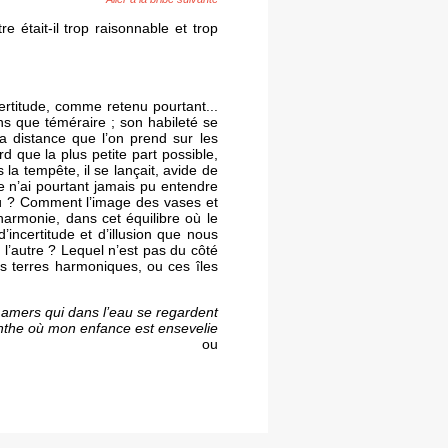
e était-il trop raisonnable et trop
ertitude, comme retenu pourtant...
ns que téméraire ; son habileté se
a distance que l’on prend sur les
rd que la plus petite part possible,
ns la tempête, il se lançait, avide de
Je n’ai pourtant jamais pu entendre
bigü ? Comment l’image des vases et
’harmonie, dans cet équilibre où le
’incertitude et d’illusion que nous
t l’autre ? Lequel n’est pas du côté
es terres harmoniques, ou ces îles
 amers qui dans l’eau se regardent
the où mon enfance est ensevelie
ou