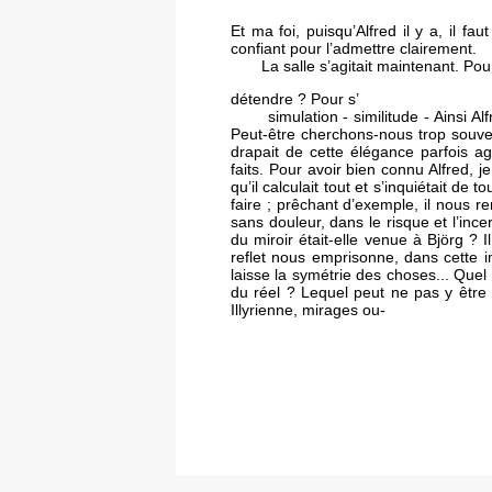
Et ma foi, puisqu’Alfred il y a, il fa
confiant pour l’admettre clairement.
La salle s’agitait maintenant. Pou
détendre ? Pour s’
simulation - similitude - Ainsi Alfr
Peut-être cherchons-nous trop souven
drapait de cette élégance parfois a
faits. Pour avoir bien connu Alfred, j
qu’il calculait tout et s’inquiétait de 
faire ; prêchant d’exemple, il nous r
sans douleur, dans le risque et l’inc
du miroir était-elle venue à Björg ? 
reflet nous emprisonne, dans cette im
laisse la symétrie des choses... Quel 
du réel ? Lequel peut ne pas y être 
Illyrienne, mirages ou-