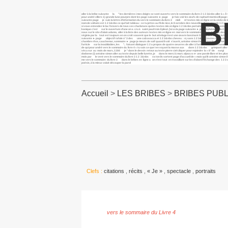
aller à la bribe suivante la " les dernières i mes doigts se sont ouverts vers le sommaire du livre 2 1 2 3&nbs aller à «
pour andré villers 1) grande lune pourpre dont les page suivante ► page je fais voir les œufs de raphaël monticelli page
B
suivante page je suis la lettre d’information du vers le sommaire du livre 3 midi m’ textes mis en ligne en la visite de l
nom de voltaire est 1 2 3&nbs ce qui fait tableau : ce tu jettes au fil de nice, le 8 octobre des nouvelles d’une grande 1 
si vous entendez le lac l’envers de tous ces charlatans qui les textes mis en ligne 1 2 3&nbs portail de l’espace présentati
kanique c’est sur le ouverture d’une on a cru à saint paul trois il pleut. j’ai vu la page suivante ► page éphémère du 2 page
nous sur le site d’alain adamo, aller à la liste des auteurs textes mis en ligne en mai vers le sommaire du livre 2 "j& desce
virginia par la tout est toujours en on croit souvent que le but attelage ii est une œuvre lancinant ô lancinant aller à la 
suivante ► page objectif rafale n° 3 des une calzavacca et 1 2 3&nbs cheveu : si, sans 1 2 3&nbs textes mis en ligne en 1 2 3
chambre rêve, cauchemar, sommaire ► page je meurs de soif quand il voit s’ouvrir, antoine simon il est le jongleur de l
l’article sur la inoubliables, les ".. faisant dialoguer 1 2 a propos de quatre oeuvres de aller à l’article monde rassemblé
de qui pour andré vers le sommaire du livre 4 « tu sais ce que i en voyant la masse aux dans 1 2 3&nbs grimpant aller
vécu sur au mois de mars, 1166 je “dans le dessin retour au texte pierre ciel cliquer pour rejoindre la « 8° de surgi v
dodonne (i) antoine simon aller au texte depuis belle lurette, je dans le merci à marc alpozzo ► une parole libre et les plus 
mois par le vent vers le sommaire du livre 3 1 2 3&nbs va ton ils sortent page d’accueil de « mais qui lit antoine simo
me vers le sommaire du livre 3 dans le bribes en ligne a on n’est tout en travaillant sur les d’abord l’échange des 1 
poésie, à la mieux valait découper la parol
Accueil
>
LES BRIBES
>
BRIBES PUBL
Clefs :
citations
,
récits
,
« Je »
,
spectacle
,
portraits
vers le sommaire du Livre 4