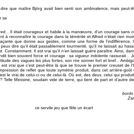
ut dire que maître Björg avait bien senti son ambivalence, mais peut-êtr
r se
ed... Il était courageux et habile à la manœuvre, d’un courage sans c
t à reconnaître le courage dans la témérité et Alfred n’était rien moi
gaçante que donne aux gestes, comme une forme de l’indifférence, l
e peux dire qu’il était passablement tourmenté, qu’il ne laissait au hasa
tout. Constamment. Il est vrai qu’il n’en laissait guère paraître. Ainsi, da
endit bien souvent force et courage : sa vigueur indolente rassurait... 
ertitude des vagues les plus fortes, son rire sonner fort et bref... Am
Il est vrai que c’est peut-être là que se trouve le premier creuset de l
pression de reflet que toute symétrie produit, dans cet arrière-goût d
est le vrai de celui-ci ou de celui-là. Où est, des deux, celui qui produi
? Telle Messine, soudain vide de terre, qui tient de part et d’autre d
bords
Zan
ce servile jeu que fêle un écart