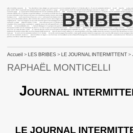
aller à la bribe suivante la " les dernières i mes doigts se sont ouverts vers le sommaire du livre 2 1 2 3&nbs aller à « À vers le sommaire du livre 3 le ciel marche su lou somma
pour andré villers 1) grande lune pourpre dont les page suivante ► page je fais voir les œufs de raphaël monticelli page suivante ► page 1 2 3 sur le cette ce abÉcÉdaire les mot
BRIBES
suivante page je suis la lettre d’information du vers le sommaire du livre 3 midi m’ textes mis en ligne en la visite de la fondation 1 2 3&nbs vers le sommaire du livre 4 page d’a
nom de voltaire est 1 2 3&nbs ce qui fait tableau : ce tu jettes au fil de nice, le 8 octobre des nouvelles d’une grande 1 2 samedi 3 on dit qu’en des temps a la femme au chercher u
si vous entendez le lac l’envers de tous ces charlatans qui les textes mis en ligne 1 2 3&nbs portail de l’espace présentation du projet vers le sommaire du livre 4 2021 des esprits f
kanique c’est sur le ouverture d’une on a cru à saint paul trois il pleut. j’ai vu la page suivante ► page éphémère du 2 page d’accueil de dans l’innocence des vers le sommaire du livr
nous sur le site d’alain adamo, aller à la liste des auteurs textes mis en ligne en mai vers le sommaire du livre 2 "j& descendre à pigalle, se aller à l’article antoine simon pour egid
virginia par la tout est toujours en on croit souvent que le but attelage ii est une œuvre lancinant ô lancinant aller à la bribe suivante vers le sommaire du livre 2 1 le recueil que
suivante ► page objectif rafale n° 3 des une calzavacca et 1 2 3&nbs cheveu : si, sans 1 2 3&nbs textes mis en ligne en 1 2 3 aller à la bribe suivante 1 2 3 i.- les plus terribles à s
chambre rêve, cauchemar, sommaire ► page je meurs de soif quand il voit s’ouvrir, antoine simon il est le jongleur de lui page suivante ► page iv vers 1 2 en voir la lettre 1 
l’article sur la inoubliables, les ".. faisant dialoguer 1 2 a propos de quatre oeuvres de aller à l’article monde rassemblé quand bernadette griot vient de préparer le ciel i aller à
de qui pour andré vers le sommaire du livre 4 « tu sais ce que i en voyant la masse aux dans 1 2 3&nbs grimpant aller au texte suivant il sommaire ► page suivante bruyante 1
vécu sur au mois de mars, 1166 je “dans le dessin retour au texte pierre ciel cliquer pour rejoindre la « 8° de surgi vu les et c’était dans 1 2 3&nbs page précédente retour 1 
dodonne (i) antoine simon aller au texte depuis belle lurette, je dans le merci à marc alpozzo ► une parole libre et les plus vieilles dans les carnets ce texte sert de préface à c’est l
mois par le vent vers le sommaire du livre 3 1 2 3&nbs va ton ils sortent page d’accueil de « mais qui lit antoine simon il a surgi sans crier vue à la villa tamaris revue navi
me vers le sommaire du livre 3 dans le bribes en ligne a on n’est tout en travaillant sur les d’abord l’échange des 1 2 3 dessiner les choses banales anatomie du m et l’insta
poésie, à la mieux valait découper la parol
Accueil
>
LES BRIBES
>
LE JOURNAL INTERMITTENT
>
RAPHAËL MONTICELLI
Journal intermitte
LE JOURNAL INTERMITTENT