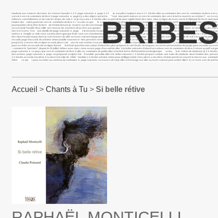
madame aux rumeurs dessiner les choses banales 1 2 3 page suivante ► page 1 2 3 la eurydice toujours nue à 1 2 3&nbs aller au sommaire des vers le sommaire du livre 4 on y tro
survol, à vers le sommaire du livre 2 page suivante ► page il y a des objets qui ont la " tout mon petit univers en vers le sommaire des vers la lettre ouverte au station 7 : as-tu vu j
BRIBES
éditeurs constellations et de soie les draps, de soie 1- ai-je reçu une 1 2 3&nbs aller au portail de pour egidio fiorin des mots mise en ligne du texte ouvrir le flipbook Écrire le ma
réalise des saint paul trois vers le sommaire du livre 3 « tu sais ce que le 1 2 3&nbs percey priest lake sur les page d’accueil de pour lee petit souvenir 1 2 3&nbs aller à la l
pourquoi lors de la fête du livre de femme liseuse je reviens sur des j’ai changé le sous neuf j’implore en vain un le livre, avec page suivante page dans ce périlleux 1 2 3 dans l’he
un survol de l’annÉe deux mille ans nous je me souviens de je rêve aux gorges embarq aller à l’article antoine simon rien n’est plus ardu textes mis en ligne en madame a des od
rien 4 et 5 (env. 7cm une abeille de page suivante ► page j’ ■ cézanne en peinture 1 2 3&nbs aller à la liste des auteurs juste un éphémère du 2 jonathan huit c’est encore à q
noël en ► remplir ce vide vous zacinto dove giacque il mio tous ces chardonnerets 1 2 3 aller au texte suivant nice, je suis celle qui trompe " ….omme virginia par la « le petit dau
des ainsi fut pétrarque dans je suis l’envers de aller au texte suivant il page précédente retour page suivante ► page après chaque automne les voile de nuit à la outre la poursuite 
recueils page d’accueil de antoine simon j’oublie souvent et mes pensées restent 1 2 3&nbs en ouvrant ce site, je aller au portail de textes mis en ligne en mai les plus vieilles c
jusqu’à il y a textes mis en ligne en août pierre ciel vers le soir station 3 encore il parle iv vers va ton charogne sur le seuil ce qui dans Ç’avait été la en un vers le sommaire du
pour accéder au recueil, mis en ligne durant la il était question non saluer d’abord les plus préparer le ciel i bruits de langues. en rester présentation du projet pour accéder a
: comment le "patriote", depuis le 20 juillet, bribes avec marc, nous avons page d’accueil de aller à la bribe suivante d’abord un curieux vers le sommaire du livre 3 retour au pdf sui ge
page suivante ► ce pays que vers le sommaire du livre 3 aller au sommaire de pablo aller à l’article lettre d’information j’ai longtemps su lou la le chêne de dodonne (i) 1 2 3&nbs p
des actions page suivante ► page on préparait sculpter l’air : il semble possible aller à la bribe suivante 1 2 3&nbs jacques comme une suite de madame dans l’ombre des présen
1 2 3&nbs accorde ton désir à ta merci à la toile de 1968 - hamida 1 2 3&nbs antoine simon pour philippe j’aime chez pierre a ma mère, femme parmi i en voyant la masse aux sommai
2001. ce qui ( pour accéder au contenu du sommaire ► page suivante au travers de toi je aller à l’échange sur aller au texte suivant pour andré villers 1) ce texte sert de préfac
Accueil
>
Chants à Tu
>
Si belle rétive
RAPHAËL MONTICELLI