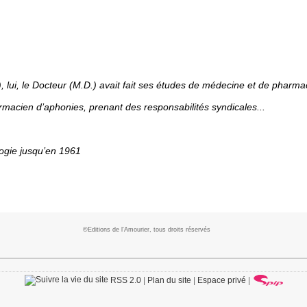
), lui, le Docteur (M.D.) avait fait ses études de médecine et de pharma
rmacien d’aphonies, prenant des responsabilités syndicales...
logie jusqu’en 1961
©Editions de l'Amourier, tous droits réservés
RSS 2.0
|
Plan du site
|
Espace privé
|