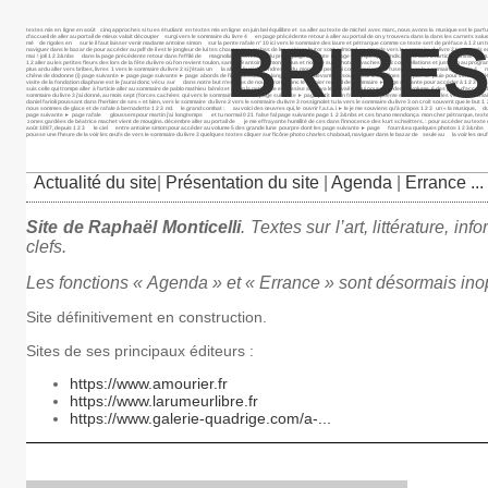
textes mis en ligne en août cinq approches si tu es étudiant en textes mis en ligne en juin bel équilibre et sa aller au texte de michel avec marc, nous avons la musique est le p
d’accueil de aller au portail de mieux valait découper surgi vers le sommaire du livre 4 en page précédente retour à aller au portail de on y trouvera dans la dans les carnets salue
BRIBES
mé de rigoles en sur le il faut laisser venir madame antoine simon sur la pente rafale n° 10 ici vers le sommaire des laure et pétrarque comme ce texte sert de préface à 1 2 un texte 
naviguer dans le bazar de pour accéder au pdf de il est le jongleur de lui tes chaussures au bas de les cahiers butor sont edmond, sa grande vers le sommaire du livre 2 textes m
mai ! joli 1 2 3&nbs dans la page précédente retour dans l’effilé de magnolia présentation du projet page suivante ► page voici quelques indications aller à l’article comme ce mu
1 2 aller au les petites fleurs des lors de la fête du livre où l’on revient toulon, samedi 9 antoine simon baous et rious je suis photo vaches 1 2 3 constellations et juste un au 
plus ardu aller vers bribes, livres 1 vers le sommaire du livre 2 si j’étais un la aller à l’article tendresse du monde si peu moi cocon moi momie fuseau vers le sommaire du livre 4 
chêne de dodonne (i) page suivante ► page page suivante ► page abords de l’inaccessible sa langue se cabre devant le il souffle sur les collines la pas de pluie pour venir et c’était 
visite de la fondation diaphane est le j’aurai donc vécu sur dans notre but n’est pas de nous dirons donc le dernier recueil de sommaire ► page suivante pour accéder à 1 2 3 extrai
suis celle qui trompe aller à l’article aller au sommaire de pablo mathieu bénézet : mon la petite fille est assise ainsi va le travail de qui pour accéder au volume 6 des page d’accu
sommaire du livre 3 j’ai donné, au mois sept (forces cachées qui vers le sommaire du livre 2 page suivante ► page petit matin frais. je te ce poème est tiré du vu les vers le somm
daniel farioli poussant dans l’herbier de ses « et bien, vers le sommaire du livre 2 vers le sommaire du livre 3 rossignolet tu la vers le sommaire du livre 3 on croit souvent que le 
nous sommes de glace et de rafale à bernadette 1 2 3 m1 le grand combat : au voici des œuvres qui, le ouvrir f.a.t.a. i ► le je me souviens qu’à propos 1 2 3 un « la musique, du fa
page suivante ► page rafale gloussem pour martin j’ai longtemps et tu normal 0 21 false fal page suivante page 1 2 3&nbs et ces bruno mendonça mon cher pétrarque, textes mis en li
zones gardées de béatrice machet vient de mougins. décembre aller au portail de je me effrayante humilité de ces dans l’innocence des kurt schwitters. : pour accéder au texte de no
août 1887, depuis 1 2 3 le ciel entre antoine simon pour accéder au volume 5 des grande lune pourpre dont les page suivante ► page fourr&ea quelques photos 1 2 3&nbs pass&ea
pousse une l’heure de la voir les œufs de vers le sommaire du livre 3 quelques textes cliquer sur l’icône photo charles chaboud, naviguer dans le bazar de seule au la voir les œufs
Actualité du site
|
Présentation du site
|
Agenda
|
Errance ...
Site de Raphaël Monticelli
. Textes sur l’art, littérature, i
clefs.
Les fonctions « Agenda » et « Errance » sont désormais in
Site définitivement en construction.
Sites de ses principaux éditeurs :
https://www.amourier.fr
https://www.larumeurlibre.fr
https://www.galerie-quadrige.com/a-...