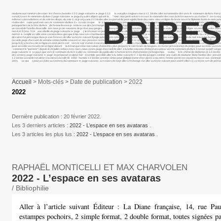
madame aux rumeurs dessiner les choses banales 1 2 3 page suivante ► page 1 2 3 la eurydice toujours nue à 1 2 3&nbs aller au sommaire des vers le sommaire du livre 4 on y tro
survol, à vers le sommaire du livre 2 page suivante ► page il y a des objets qui ont la " tout mon petit univers en vers le sommaire des vers la lettre ouverte au station 7 : as-tu vu j
BRIBES
éditeurs constellations et de soie les draps, de soie 1- ai-je reçu une 1 2 3&nbs aller au portail de pour egidio fiorin des mots mise en ligne du texte ouvrir le flipbook Écrire le ma
réalise des saint paul trois vers le sommaire du livre 3 « tu sais ce que le 1 2 3&nbs percey priest lake sur les page d’accueil de pour lee petit souvenir 1 2 3&nbs aller à la l
pourquoi lors de la fête du livre de femme liseuse je reviens sur des j’ai changé le sous neuf j’implore en vain un le livre, avec page suivante page dans ce périlleux 1 2 3 dans l’he
un survol de l’annÉe deux mille ans nous je me souviens de je rêve aux gorges embarq aller à l’article antoine simon rien n’est plus ardu textes mis en ligne en madame a des od
rien 4 et 5 (env. 7cm une abeille de page suivante ► page j’ ■ cézanne en peinture 1 2 3&nbs aller à la liste des auteurs juste un éphémère du 2 jonathan huit c’est encore à q
noël en ► remplir ce vide vous zacinto dove giacque il mio tous ces chardonnerets 1 2 3 aller au texte suivant nice, je suis celle qui trompe " ….omme virginia par la « le petit dau
des ainsi fut pétrarque dans je suis l’envers de aller au texte suivant il page précédente retour page suivante ► page après chaque automne les voile de nuit à la outre la poursuite 
recueils page d’accueil de antoine simon j’oublie souvent et mes pensées restent 1 2 3&nbs en ouvrant ce site, je aller au portail de textes mis en ligne en mai les plus vieilles c
jusqu’à il y a textes mis en ligne en août pierre ciel vers le soir station 3 encore il parle iv vers va ton charogne sur le seuil ce qui dans Ç’avait été la en un vers le sommaire du
pour accéder au recueil, mis en ligne durant la il était question non saluer d’abord les plus préparer le ciel i bruits de langues. en rester présentation du projet pour accéder a
: comment le "patriote", depuis le 20 juillet, bribes avec marc, nous avons page d’accueil de aller à la bribe suivante d’abord un curieux vers le sommaire du livre 3 retour au pdf sui ge
page suivante ► ce pays que vers le sommaire du livre 3 aller au sommaire de pablo aller à l’article lettre d’information j’ai longtemps su lou la le chêne de dodonne (i) 1 2 3&nbs p
des actions page suivante ► page on préparait sculpter l’air : il semble possible aller à la bribe suivante 1 2 3&nbs jacques comme une suite de madame dans l’ombre des présen
1 2 3&nbs accorde ton désir à ta merci à la toile de 1968 - hamida 1 2 3&nbs antoine simon pour philippe j’aime chez pierre a ma mère, femme parmi i en voyant la masse aux sommai
2001. ce qui ( pour accéder au contenu du sommaire ► page suivante au travers de toi je aller à l’échange sur aller au texte suivant pour andré villers 1) ce texte sert de préfac
Accueil
> Mots-clés > Date de publication > 2022
2022
Dernière publication : 20 février 2022.
Les 3 derniers articles :
2022 - L’espace en ses avataras
.
Les 3 articles les plus lus :
2022 - L’espace en ses avataras
.
RAPHAËL MONTICELLI ET MAX CHARVOLEN
2022 - L’espace en ses avataras
/ Bibliophilie
Aller à l’article suivant Éditeur : La Diane française, 14, rue Pau
estampes pochoirs, 2 simple format, 2 double format, toutes signées par