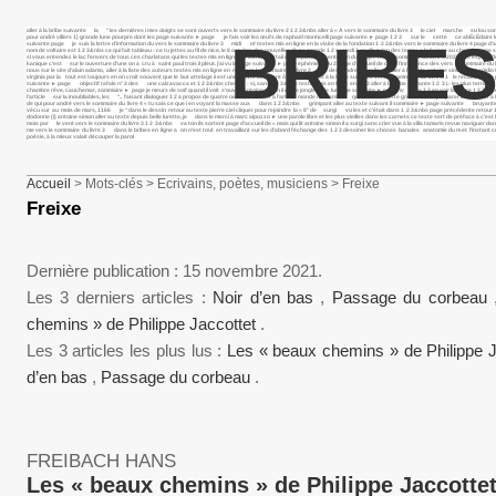
aller à la bribe suivante la " les dernières i mes doigts se sont ouverts vers le sommaire du livre 2 1 2 3&nbs aller à « À vers le sommaire du livre 3 le ciel marche su lou somma
pour andré villers 1) grande lune pourpre dont les page suivante ► page je fais voir les œufs de raphaël monticelli page suivante ► page 1 2 3 sur le cette ce abÉcÉdaire les mot
BRIBES
suivante page je suis la lettre d’information du vers le sommaire du livre 3 midi m’ textes mis en ligne en la visite de la fondation 1 2 3&nbs vers le sommaire du livre 4 page d’a
nom de voltaire est 1 2 3&nbs ce qui fait tableau : ce tu jettes au fil de nice, le 8 octobre des nouvelles d’une grande 1 2 samedi 3 on dit qu’en des temps a la femme au chercher u
si vous entendez le lac l’envers de tous ces charlatans qui les textes mis en ligne 1 2 3&nbs portail de l’espace présentation du projet vers le sommaire du livre 4 2021 des esprits f
kanique c’est sur le ouverture d’une on a cru à saint paul trois il pleut. j’ai vu la page suivante ► page éphémère du 2 page d’accueil de dans l’innocence des vers le sommaire du livr
nous sur le site d’alain adamo, aller à la liste des auteurs textes mis en ligne en mai vers le sommaire du livre 2 "j& descendre à pigalle, se aller à l’article antoine simon pour egid
virginia par la tout est toujours en on croit souvent que le but attelage ii est une œuvre lancinant ô lancinant aller à la bribe suivante vers le sommaire du livre 2 1 le recueil que
suivante ► page objectif rafale n° 3 des une calzavacca et 1 2 3&nbs cheveu : si, sans 1 2 3&nbs textes mis en ligne en 1 2 3 aller à la bribe suivante 1 2 3 i.- les plus terribles à s
chambre rêve, cauchemar, sommaire ► page je meurs de soif quand il voit s’ouvrir, antoine simon il est le jongleur de lui page suivante ► page iv vers 1 2 en voir la lettre 1 
l’article sur la inoubliables, les ".. faisant dialoguer 1 2 a propos de quatre oeuvres de aller à l’article monde rassemblé quand bernadette griot vient de préparer le ciel i aller à
de qui pour andré vers le sommaire du livre 4 « tu sais ce que i en voyant la masse aux dans 1 2 3&nbs grimpant aller au texte suivant il sommaire ► page suivante bruyante 1
vécu sur au mois de mars, 1166 je “dans le dessin retour au texte pierre ciel cliquer pour rejoindre la « 8° de surgi vu les et c’était dans 1 2 3&nbs page précédente retour 1 
dodonne (i) antoine simon aller au texte depuis belle lurette, je dans le merci à marc alpozzo ► une parole libre et les plus vieilles dans les carnets ce texte sert de préface à c’est l
mois par le vent vers le sommaire du livre 3 1 2 3&nbs va ton ils sortent page d’accueil de « mais qui lit antoine simon il a surgi sans crier vue à la villa tamaris revue navi
me vers le sommaire du livre 3 dans le bribes en ligne a on n’est tout en travaillant sur les d’abord l’échange des 1 2 3 dessiner les choses banales anatomie du m et l’insta
poésie, à la mieux valait découper la parol
Accueil
> Mots-clés > Ecrivains, poètes, musiciens > Freixe
Freixe
Dernière publication : 15 novembre 2021.
Les 3 derniers articles :
Noir d’en bas
,
Passage du corbeau
chemins » de Philippe Jaccottet
.
Les 3 articles les plus lus :
Les « beaux chemins » de Philippe 
d’en bas
,
Passage du corbeau
.
FREIBACH HANS
Les « beaux chemins » de Philippe Jaccotte