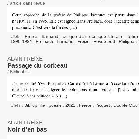
/ article dans revue
Cette approche de la poésie de Philippe Jaccottet est parue dans 
n°110/111, en 1995. Elle est signée Hans Freibach, dont l’identité de
précisions. C’est vers la fin des (…)
Clefs :
Freixe
,
Barnaud
,
critique d’art / critique littéraire
,
artic
1990-1994
,
Freibach
,
Barnaud
,
Freixe
,
Revue Sud
,
Philippe J
ALAIN FREIXE
Passage du corbeau
/ Bibliophilie
J’ai rencontré Yves Picquet au Carré d’Art à Nîmes à l’occasion d’un 
d’artiste. Je venais signer les colophons d’un livre que j’avais fait
Clauzel à ses éditions « A (…)
Clefs :
Bibliophilie
,
poésie
,
2021
,
Freixe
,
Picquet
,
Double Cloc
ALAIN FREIXE
Noir d’en bas