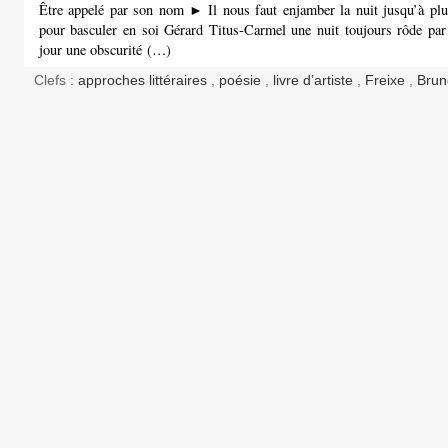
Être appelé par son nom ► Il nous faut enjamber la nuit jusqu’à plu
pour basculer en soi Gérard Titus-Carmel une nuit toujours rôde par 
jour une obscurité (…)
Clefs :
approches littéraires
,
poésie
,
livre d’artiste
,
Freixe
,
Bru