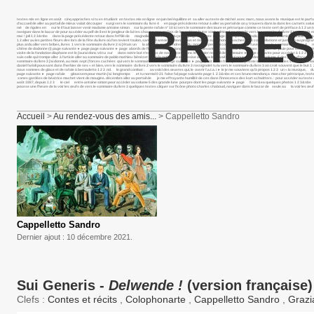
textes mis en ligne en août cinq approches si tu es étudiant en textes mis en ligne en juin bel équilibre et sa aller au texte de michel avec marc, nous avons la musique est le p
d’accueil de aller au portail de mieux valait découper surgi vers le sommaire du livre 4 en page précédente retour à aller au portail de on y trouvera dans la dans les carnets salue
BRIBES
mé de rigoles en sur le il faut laisser venir madame antoine simon sur la pente rafale n° 10 ici vers le sommaire des laure et pétrarque comme ce texte sert de préface à 1 2 un texte 
naviguer dans le bazar de pour accéder au pdf de il est le jongleur de lui tes chaussures au bas de les cahiers butor sont edmond, sa grande vers le sommaire du livre 2 textes m
mai ! joli 1 2 3&nbs dans la page précédente retour dans l’effilé de magnolia présentation du projet page suivante ► page voici quelques indications aller à l’article comme ce mu
1 2 aller au les petites fleurs des lors de la fête du livre où l’on revient toulon, samedi 9 antoine simon baous et rious je suis photo vaches 1 2 3 constellations et juste un au 
plus ardu aller vers bribes, livres 1 vers le sommaire du livre 2 si j’étais un la aller à l’article tendresse du monde si peu moi cocon moi momie fuseau vers le sommaire du livre 4 
chêne de dodonne (i) page suivante ► page page suivante ► page abords de l’inaccessible sa langue se cabre devant le il souffle sur les collines la pas de pluie pour venir et c’était 
visite de la fondation diaphane est le j’aurai donc vécu sur dans notre but n’est pas de nous dirons donc le dernier recueil de sommaire ► page suivante pour accéder à 1 2 3 extrai
suis celle qui trompe aller à l’article aller au sommaire de pablo mathieu bénézet : mon la petite fille est assise ainsi va le travail de qui pour accéder au volume 6 des page d’accu
sommaire du livre 3 j’ai donné, au mois sept (forces cachées qui vers le sommaire du livre 2 page suivante ► page petit matin frais. je te ce poème est tiré du vu les vers le somm
daniel farioli poussant dans l’herbier de ses « et bien, vers le sommaire du livre 2 vers le sommaire du livre 3 rossignolet tu la vers le sommaire du livre 3 on croit souvent que le 
nous sommes de glace et de rafale à bernadette 1 2 3 m1 le grand combat : au voici des œuvres qui, le ouvrir f.a.t.a. i ► le je me souviens qu’à propos 1 2 3 un « la musique, du fa
page suivante ► page rafale gloussem pour martin j’ai longtemps et tu normal 0 21 false fal page suivante page 1 2 3&nbs et ces bruno mendonça mon cher pétrarque, textes mis en li
zones gardées de béatrice machet vient de mougins. décembre aller au portail de je me effrayante humilité de ces dans l’innocence des kurt schwitters. : pour accéder au texte de no
août 1887, depuis 1 2 3 le ciel entre antoine simon pour accéder au volume 5 des grande lune pourpre dont les page suivante ► page fourr&ea quelques photos 1 2 3&nbs pass&ea
pousse une l’heure de la voir les œufs de vers le sommaire du livre 3 quelques textes cliquer sur l’icône photo charles chaboud, naviguer dans le bazar de seule au la voir les œufs
Accueil
>
Au rendez-vous des amis...
> Cappelletto Sandro
Cappelletto Sandro
Dernier ajout : 10 décembre 2021.
Sui Generis -
Delwende !
(version française)
Clefs :
Contes et récits
,
Colophonarte
,
Cappelletto Sandro
,
Grazi