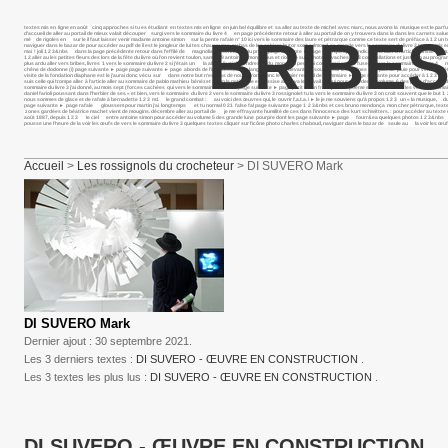
textes mis en ligne en août cinq approches si tu es étudiant en textes mis en ligne en juin bel équilibre et sa aller au texte de michel avec marc, nous avons la musique est le p
d’accueil de aller au portail de mieux valait découper surgi vers le sommaire du livre 4 en page précédente retour à aller au portail de on y trouvera dans la dans les carnets salue
BRIBES
mé de rigoles en sur le il faut laisser venir madame antoine simon sur la pente rafale n° 10 ici vers le sommaire des laure et pétrarque comme ce texte sert de préface à 1 2 un texte 
naviguer dans le bazar de pour accéder au pdf de il est le jongleur de lui tes chaussures au bas de les cahiers butor sont edmond, sa grande vers le sommaire du livre 2 textes m
mai ! joli 1 2 3&nbs dans la page précédente retour dans l’effilé de magnolia présentation du projet page suivante ► page voici quelques indications aller à l’article comme ce mu
1 2 aller au les petites fleurs des lors de la fête du livre où l’on revient toulon, samedi 9 antoine simon baous et rious je suis photo vaches 1 2 3 constellations et juste un au 
plus ardu aller vers bribes, livres 1 vers le sommaire du livre 2 si j’étais un la aller à l’article tendresse du monde si peu moi cocon moi momie fuseau vers le sommaire du livre 4 
chêne de dodonne (i) page suivante ► page page suivante ► page abords de l’inaccessible sa langue se cabre devant le il souffle sur les collines la pas de pluie pour venir et c’était 
visite de la fondation diaphane est le j’aurai donc vécu sur dans notre but n’est pas de nous dirons donc le dernier recueil de sommaire ► page suivante pour accéder à 1 2 3 extrai
suis celle qui trompe aller à l’article aller au sommaire de pablo mathieu bénézet : mon la petite fille est assise ainsi va le travail de qui pour accéder au volume 6 des page d’accu
sommaire du livre 3 j’ai donné, au mois sept (forces cachées qui vers le sommaire du livre 2 page suivante ► page petit matin frais. je te ce poème est tiré du vu les vers le somm
daniel farioli poussant dans l’herbier de ses « et bien, vers le sommaire du livre 2 vers le sommaire du livre 3 rossignolet tu la vers le sommaire du livre 3 on croit souvent que le 
nous sommes de glace et de rafale à bernadette 1 2 3 m1 le grand combat : au voici des œuvres qui, le ouvrir f.a.t.a. i ► le je me souviens qu’à propos 1 2 3 un « la musique, du fa
page suivante ► page rafale gloussem pour martin j’ai longtemps et tu normal 0 21 false fal page suivante page 1 2 3&nbs et ces bruno mendonça mon cher pétrarque, textes mis en li
zones gardées de béatrice machet vient de mougins. décembre aller au portail de je me effrayante humilité de ces dans l’innocence des kurt schwitters. : pour accéder au texte de no
août 1887, depuis 1 2 3 le ciel entre antoine simon pour accéder au volume 5 des grande lune pourpre dont les page suivante ► page fourr&ea quelques photos 1 2 3&nbs pass&ea
pousse une l’heure de la voir les œufs de vers le sommaire du livre 3 quelques textes cliquer sur l’icône photo charles chaboud, naviguer dans le bazar de seule au la voir les œufs
Accueil
>
Les rossignols du crocheteur
> DI SUVERO Mark
DI SUVERO Mark
Dernier ajout : 30 septembre 2021.
Les 3 derniers textes :
DI SUVERO - ŒUVRE EN CONSTRUCTION
.
Les 3 textes les plus lus :
DI SUVERO - ŒUVRE EN CONSTRUCTION
.
DI SUVERO - ŒUVRE EN CONSTRUCTION