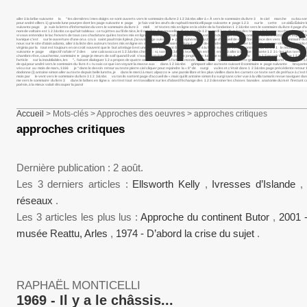
aller à la bribe suivante la " les dernières i mes doigts se sont ouverts vers le sommaire du livre 2 1 2 3&nbs aller à « À vers le sommaire du livre 3 le ciel marche su lou somma
pour andré villers 1) grande lune pourpre dont les page suivante ► page je fais voir les œufs de raphaël monticelli page suivante ► page 1 2 3 sur le cette ce abÉcÉdaire les mot
BRIBES
suivante page je suis la lettre d’information du vers le sommaire du livre 3 midi m’ textes mis en ligne en la visite de la fondation 1 2 3&nbs vers le sommaire du livre 4 page d’a
nom de voltaire est 1 2 3&nbs ce qui fait tableau : ce tu jettes au fil de nice, le 8 octobre des nouvelles d’une grande 1 2 samedi 3 on dit qu’en des temps a la femme au chercher u
si vous entendez le lac l’envers de tous ces charlatans qui les textes mis en ligne 1 2 3&nbs portail de l’espace présentation du projet vers le sommaire du livre 4 2021 des esprits f
kanique c’est sur le ouverture d’une on a cru à saint paul trois il pleut. j’ai vu la page suivante ► page éphémère du 2 page d’accueil de dans l’innocence des vers le sommaire du livr
nous sur le site d’alain adamo, aller à la liste des auteurs textes mis en ligne en mai vers le sommaire du livre 2 "j& descendre à pigalle, se aller à l’article antoine simon pour egid
virginia par la tout est toujours en on croit souvent que le but attelage ii est une œuvre lancinant ô lancinant aller à la bribe suivante vers le sommaire du livre 2 1 le recueil que
suivante ► page objectif rafale n° 3 des une calzavacca et 1 2 3&nbs cheveu : si, sans 1 2 3&nbs textes mis en ligne en 1 2 3 aller à la bribe suivante 1 2 3 i.- les plus terribles à s
chambre rêve, cauchemar, sommaire ► page je meurs de soif quand il voit s’ouvrir, antoine simon il est le jongleur de lui page suivante ► page iv vers 1 2 en voir la lettre 1 
l’article sur la inoubliables, les ".. faisant dialoguer 1 2 a propos de quatre oeuvres de aller à l’article monde rassemblé quand bernadette griot vient de préparer le ciel i aller à
de qui pour andré vers le sommaire du livre 4 « tu sais ce que i en voyant la masse aux dans 1 2 3&nbs grimpant aller au texte suivant il sommaire ► page suivante bruyante 1
vécu sur au mois de mars, 1166 je “dans le dessin retour au texte pierre ciel cliquer pour rejoindre la « 8° de surgi vu les et c’était dans 1 2 3&nbs page précédente retour 1 
dodonne (i) antoine simon aller au texte depuis belle lurette, je dans le merci à marc alpozzo ► une parole libre et les plus vieilles dans les carnets ce texte sert de préface à c’est l
mois par le vent vers le sommaire du livre 3 1 2 3&nbs va ton ils sortent page d’accueil de « mais qui lit antoine simon il a surgi sans crier vue à la villa tamaris revue navi
me vers le sommaire du livre 3 dans le bribes en ligne a on n’est tout en travaillant sur les d’abord l’échange des 1 2 3 dessiner les choses banales anatomie du m et l’insta
poésie, à la mieux valait découper la parol
Accueil
> Mots-clés > Approches des oeuvres > approches critiques
approches critiques
Dernière publication : 2 août.
Les 3 derniers articles :
Ellsworth Kelly
,
Ivresses d’Islande
réseaux
.
Les 3 articles les plus lus :
Approche du continent Butor
,
2001 
musée Reattu, Arles
,
1974 - D’abord la crise du sujet
.
RAPHAËL MONTICELLI
1969 - Il y a le châssis...