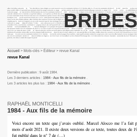
aller à la bribe suivante la " les dernières i mes doigts se sont ouverts vers le sommaire du livre 2 1 2 3&nbs aller à « À vers le sommaire du livre 3 le ciel marche su lou somma
pour andré villers 1) grande lune pourpre dont les page suivante ► page je fais voir les œufs de raphaël monticelli page suivante ► page 1 2 3 sur le cette ce abÉcÉdaire les mot
BRIBES
suivante page je suis la lettre d’information du vers le sommaire du livre 3 midi m’ textes mis en ligne en la visite de la fondation 1 2 3&nbs vers le sommaire du livre 4 page d’a
nom de voltaire est 1 2 3&nbs ce qui fait tableau : ce tu jettes au fil de nice, le 8 octobre des nouvelles d’une grande 1 2 samedi 3 on dit qu’en des temps a la femme au chercher u
si vous entendez le lac l’envers de tous ces charlatans qui les textes mis en ligne 1 2 3&nbs portail de l’espace présentation du projet vers le sommaire du livre 4 2021 des esprits f
kanique c’est sur le ouverture d’une on a cru à saint paul trois il pleut. j’ai vu la page suivante ► page éphémère du 2 page d’accueil de dans l’innocence des vers le sommaire du livr
nous sur le site d’alain adamo, aller à la liste des auteurs textes mis en ligne en mai vers le sommaire du livre 2 "j& descendre à pigalle, se aller à l’article antoine simon pour egid
virginia par la tout est toujours en on croit souvent que le but attelage ii est une œuvre lancinant ô lancinant aller à la bribe suivante vers le sommaire du livre 2 1 le recueil que
suivante ► page objectif rafale n° 3 des une calzavacca et 1 2 3&nbs cheveu : si, sans 1 2 3&nbs textes mis en ligne en 1 2 3 aller à la bribe suivante 1 2 3 i.- les plus terribles à s
chambre rêve, cauchemar, sommaire ► page je meurs de soif quand il voit s’ouvrir, antoine simon il est le jongleur de lui page suivante ► page iv vers 1 2 en voir la lettre 1 
l’article sur la inoubliables, les ".. faisant dialoguer 1 2 a propos de quatre oeuvres de aller à l’article monde rassemblé quand bernadette griot vient de préparer le ciel i aller à
de qui pour andré vers le sommaire du livre 4 « tu sais ce que i en voyant la masse aux dans 1 2 3&nbs grimpant aller au texte suivant il sommaire ► page suivante bruyante 1
vécu sur au mois de mars, 1166 je “dans le dessin retour au texte pierre ciel cliquer pour rejoindre la « 8° de surgi vu les et c’était dans 1 2 3&nbs page précédente retour 1 
dodonne (i) antoine simon aller au texte depuis belle lurette, je dans le merci à marc alpozzo ► une parole libre et les plus vieilles dans les carnets ce texte sert de préface à c’est l
mois par le vent vers le sommaire du livre 3 1 2 3&nbs va ton ils sortent page d’accueil de « mais qui lit antoine simon il a surgi sans crier vue à la villa tamaris revue navi
me vers le sommaire du livre 3 dans le bribes en ligne a on n’est tout en travaillant sur les d’abord l’échange des 1 2 3 dessiner les choses banales anatomie du m et l’insta
poésie, à la mieux valait découper la parol
Accueil
> Mots-clés > Éditeur > revue Kanal
revue Kanal
Dernière publication : 9 août 1984.
Les 3 derniers articles :
1984 - Aux fils de la mémoire
.
Les 3 articles les plus lus :
1984 - Aux fils de la mémoire
.
RAPHAËL MONTICELLI
1984 - Aux fils de la mémoire
Voici encore un texte que j’avais oublié. Marcel Alocco me l’a fait p
mois d’août 2021. Il existe deux versions de ce texte, toutes deux de 1
fut publié dans le n° 7 de (…)