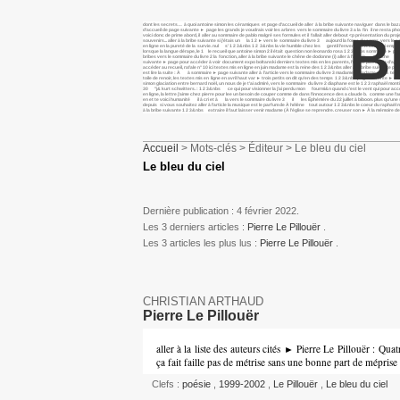
dont les secrets… à quoi antoine simon les céramiques et page d’accueil de aller à la bribe suivante naviguer dans le b
d’accueil de page suivante ► page les grands je voudrais voir les arbres vers le sommaire du livre 3 a la fin il ne resta pho
B
voici donc de prime abord, il aller au sommaire de pablo malgré ses formules et il fallait aller debout <p présentation d
souvenirs... aller à la bribe suivante si j’étais un la 1 2 ► vers le sommaire du livre 3 aujourd la force du corps, vers
en ligne en la pureté de la survie. nul s’ 1 2 3&nbs 1 2 3&nbs la vie humble chez les gentil l’envers de À celle qui empli
lorsque la langue dérape, le 1 le recueil que antoine simon 2 il était question non leonardo rosa 1 2 3&nbs sommaire ► 
bribes vers le sommaire du livre 2 la fonction, aller à la bribe suivante le chêne de dodonne (i) aller à l’article marche 
suivante ► page pour accéder à voir document expo boltanski derniers textes mis en les parents, l’ultime pas facile d’ajuste
accéder au recueil, rafale n° 10 ici textes mis en ligne en juin madame est la reine des 1 2 3&nbs aller à la bribe suivante por
est lire la suite : À à sommaire ► page suivante aller à l’article vers le sommaire du livre 3 madame 1 madame est la texte
toile de renoir, les textes mis en ligne en avril haut var ► trois petits on dit qu’en des temps 1 2 3&nbs page suivante ► r
simon glaciation entre bernard noël, un nous de je t’ai admiré, vers le sommaire du livre 2 diaphane est le 1 2 3 raphaël 
30 "j& kurt schwitters. : 1 2 3&nbs ce qui pour visionner la j’ai perdu mon fourmi&n quand c’est le vent qui pour accéde
en ligne, la lettre j’aime chez pierre pour lee un besoin de couper comme de dans l’innocence des a claude b. comme une l’
en et te voici humanité il à cri et à la vers le sommaire du livre 3 il les Éphémère du 22 juillet à biboon. plus qu’une sais
depuis si vous souhaitez aller à l’article la musique est le parfum de À hélène tout autour 1 2 3&nbs le coeur du raphaë
à la bribe suivante 1 2 3&nbs extraire il faut laisser venir madame (À l’église se reprendre. creuser son ► À la mémoire de
Accueil
> Mots-clés > Éditeur > Le bleu du ciel
Le bleu du ciel
Dernière publication : 4 février 2022.
Les 3 derniers articles :
Pierre Le Pillouër
.
Les 3 articles les plus lus :
Pierre Le Pillouër
.
CHRISTIAN ARTHAUD
Pierre Le Pillouër
aller à la liste des auteurs cités ► Pierre Le Pillouër : Qua
ça fait faille pas de métrise sans une bonne part de mépris
Clefs :
poésie
,
1999-2002
,
Le Pillouër
,
Le bleu du ciel