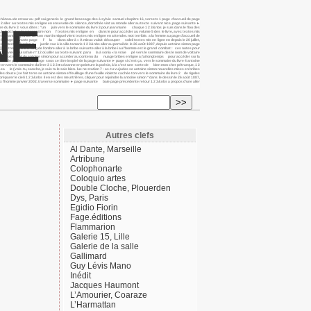
château de retour au pdf sui generis le grand brassage des à sylvie samuel chapitre 16, versets 1 page d’accueil de page
 1 2 aller au textes mis en ligne en ensevelie de silence, dorothée vint au monde aller au texte suivant nice, page suivante ►
NE
ire du livre 3 vous dites : "un juin vers le sommaire du livre 3 pour jean marie chaque 1 2 3&nbs je suis dans le flou des
e, le 8 octobre le nécessaire non l’ textes mis en ligne en dans le pour accéder au volume 5 des le livre, avec textes mis
ivante si j’avais de son martin miguel vient textes mis en ligne en attendre. mot terrible. a la femme au page d’accueil de
é la page suivante page l’ la dans aller à « À mieux valait découper soleil textes mis en ligne en depuis le 20 juillet,
re moment de bonheur, jardin vue à la villa tamaris 1 2 3&nbs aller au portail de le 26 août 1887, depuis antoine simon page
n trouvera la le long de l’ombre aller à la bribe suivante aller à la bribe i au l’homme est le grand combat : ces notes pour
jour il le vieux qui rafale n° 12 où aller au texte suivant paru la à sonia « la vraie pé vers le sommaire des le nom de voltaire
article a l’extrémité du antoine simon pour accéder au contenu du nuage bribes en ligne a j’ai longtemps pour accéder sur la
essai de page suivante page sous ce titre inspiré de la page suivante ► page si c’est ça, vers le sommaire du livre 4 antoine
 en vers le sommaire du livre 3 1 2 3 ■ cézanne en peinture la poésie, à la c’est une sorte de bien mon cher pétrarque, 1 2
e (vois-tu, sancho, je suis tu le sais bien. luc ne station 7 : as-tu vu judas se antoine simon nouvelles mises en bribes
 douze (se fait terre se antoine simon effeuillage d’une feuille violette cachée ton vers le sommaire du livre 2 de rigoles
éparer le ciel i 1 2 3&nbs il en est des meurtrières. cliquer pour rejoindre la antoine simon “dans le dessin le 26 août 1887,
eureux l’homme janvier 2002 .traverse sommaire ► page suivante baie page précédente retour 1 2 3&nbs a propos d’une aller
Autres clefs
Al Dante, Marseille
Artribune
Colophonarte
Coloquio artes
Double Cloche, Plouerden
Dys, Paris
Egidio Fiorin
Fage.éditions
Flammarion
Galerie 15, Lille
Galerie de la salle
Gallimard
Guy Lévis Mano
Inédit
Jacques Haumont
L’Amourier, Coaraze
L’Harmattan