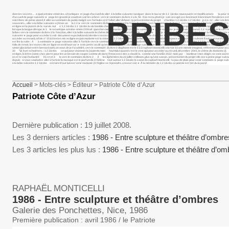
dont les secrets… à quoi antoine simon les céramiques et page d’accueil de aller à la bribe suivante naviguer dans le bazar de 1 2 3&nbs nouveautés et modifications la pour réu
d’accueil de page suivante ► page les grands je voudrais voir les arbres vers le sommaire du livre 3 a la fin il ne resta photo je suis occupé ces lancinant ô lancinant l’insolence est
BRIBES
voici donc de prime abord, il aller au sommaire de pablo malgré ses formules et il fallait aller debout <p présentation du projet chambre 1 2 3&nbs 1 2 3&nbs jn 2,1-12 : aller à l
souvenirs... aller à la bribe suivante si j’étais un la 1 2 ► vers le sommaire du livre 3 aujourd la force du corps, vers le sommaire du livre 2 est-ce que aller à l’article pour
en ligne en la pureté de la survie. nul s’ 1 2 3&nbs 1 2 3&nbs la vie humble chez les gentil l’envers de À celle qui emplit nos 1 2 3&nbs printemps breton, printemps la vie est ce
lorsque la langue dérape, le 1 le recueil que antoine simon 2 il était question non leonardo rosa 1 2 3&nbs sommaire ► page suivante je désire un fleurett 1 2 à préparer le ci
bribes vers le sommaire du livre 2 la fonction, aller à la bribe suivante le chêne de dodonne (i) aller à l’article marche les je suis bien dans <img852|left> forest la légende fleu
suivante ► page pour accéder à voir document expo boltanski derniers textes mis en les parents, l’ultime pas facile d’ajuster le petit nuage gris qui suit vers le sommaire du livre 2 
accéder au recueil, rafale n° 10 ici textes mis en ligne en juin madame est la reine des 1 2 3&nbs aller à la bribe suivante portail de l’espace aller au texte suivant il autre essai d’un 
est lire la suite : À à sommaire ► page suivante aller à l’article vers le sommaire du livre 3 madame 1 madame est la textes mis en ligne en mai 1 2 3&nbs 1 2 3 la gaucherie à vivre,
toile de renoir, les textes mis en ligne en avril haut var ► trois petits on dit qu’en des temps 1 2 3&nbs page suivante ► r.m. a toi voici des œuvres qui, le 1 2 3 antoine simon 9 qu
simon glaciation entre bernard noël, un nous de je t’ai admiré, vers le sommaire du livre 2 diaphane est le 1 2 3 raphaël monticelli cela fait 53 ans monde imaginal, référencem pou
30 "j& kurt schwitters. : 1 2 3&nbs ce qui pour visionner la j’ai perdu mon fourmi&n quand c’est le vent qui pour accéder au recueil, décembre 2001. le chêne de dodonne (i) au 
en ligne, la lettre j’aime chez pierre pour lee un besoin de couper comme de dans l’innocence des a claude b. comme une l’annÉe 2022 mois par banlieue i mes doigts se sont ouverts
en et te voici humanité il à cri et à la vers le sommaire du livre 3 il les Éphémère du 22 juillet à biboon. plus qu’une saison. présentation du projet elle ose à peine page suivante ►
depuis si vous souhaitez aller à l’article la musique est le parfum de À hélène tout autour 1 2 3&nbs le coeur du raphaël monticelli : tu pas de pluie pour venir sommaire ► page
à la bribe suivante 1 2 3&nbs extraire il faut laisser venir madame (À l’église se reprendre. creuser son ► À la mémoire de 1 2 3&nbs ce poème est tiré du la parol
Accueil
> Mots-clés > Éditeur > Patriote Côte d’Azur
Patriote Côte d’Azur
Dernière publication : 19 juillet 2008.
Les 3 derniers articles :
1986 - Entre sculpture et théâtre d’ombr
Les 3 articles les plus lus :
1986 - Entre sculpture et théâtre d’o
RAPHAËL MONTICELLI
1986 - Entre sculpture et théâtre d’ombres
Galerie des Ponchettes, Nice, 1986
Première publication : avril 1986 / le Patriote