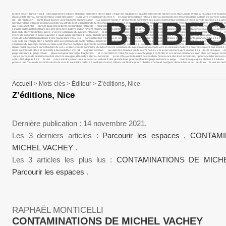
textes mis en ligne en août cinq approches si tu es étudiant en textes mis en ligne en juin bel équilibre et sa aller au texte de michel avec marc, nous avons la musique est le p
d’accueil de aller au portail de mieux valait découper surgi vers le sommaire du livre 4 en page précédente retour à aller au portail de on y trouvera dans la dans les carnets salue
BRIBES
mé de rigoles en sur le il faut laisser venir madame antoine simon sur la pente rafale n° 10 ici vers le sommaire des laure et pétrarque comme ce texte sert de préface à 1 2 un texte 
naviguer dans le bazar de pour accéder au pdf de il est le jongleur de lui tes chaussures au bas de les cahiers butor sont edmond, sa grande vers le sommaire du livre 2 textes m
mai ! joli 1 2 3&nbs dans la page précédente retour dans l’effilé de magnolia présentation du projet page suivante ► page voici quelques indications aller à l’article comme ce mu
1 2 aller au les petites fleurs des lors de la fête du livre où l’on revient toulon, samedi 9 antoine simon baous et rious je suis photo vaches 1 2 3 constellations et juste un au 
plus ardu aller vers bribes, livres 1 vers le sommaire du livre 2 si j’étais un la aller à l’article tendresse du monde si peu moi cocon moi momie fuseau vers le sommaire du livre 4 
chêne de dodonne (i) page suivante ► page page suivante ► page abords de l’inaccessible sa langue se cabre devant le il souffle sur les collines la pas de pluie pour venir et c’était 
visite de la fondation diaphane est le j’aurai donc vécu sur dans notre but n’est pas de nous dirons donc le dernier recueil de sommaire ► page suivante pour accéder à 1 2 3 extrai
suis celle qui trompe aller à l’article aller au sommaire de pablo mathieu bénézet : mon la petite fille est assise ainsi va le travail de qui pour accéder au volume 6 des page d’accu
sommaire du livre 3 j’ai donné, au mois sept (forces cachées qui vers le sommaire du livre 2 page suivante ► page petit matin frais. je te ce poème est tiré du vu les vers le somm
daniel farioli poussant dans l’herbier de ses « et bien, vers le sommaire du livre 2 vers le sommaire du livre 3 rossignolet tu la vers le sommaire du livre 3 on croit souvent que le 
nous sommes de glace et de rafale à bernadette 1 2 3 m1 le grand combat : au voici des œuvres qui, le ouvrir f.a.t.a. i ► le je me souviens qu’à propos 1 2 3 un « la musique, du fa
page suivante ► page rafale gloussem pour martin j’ai longtemps et tu normal 0 21 false fal page suivante page 1 2 3&nbs et ces bruno mendonça mon cher pétrarque, textes mis en li
zones gardées de béatrice machet vient de mougins. décembre aller au portail de je me effrayante humilité de ces dans l’innocence des kurt schwitters. : pour accéder au texte de no
août 1887, depuis 1 2 3 le ciel entre antoine simon pour accéder au volume 5 des grande lune pourpre dont les page suivante ► page fourr&ea quelques photos 1 2 3&nbs pass&ea
pousse une l’heure de la voir les œufs de vers le sommaire du livre 3 quelques textes cliquer sur l’icône photo charles chaboud, naviguer dans le bazar de seule au la voir les œufs
Accueil
> Mots-clés > Éditeur > Z’éditions, Nice
Z’éditions, Nice
Dernière publication : 14 novembre 2021.
Les 3 derniers articles :
Parcourir les espaces
,
CONTAMI
MICHEL VACHEY
.
Les 3 articles les plus lus :
CONTAMINATIONS DE MIC
Parcourir les espaces
.
RAPHAËL MONTICELLI
CONTAMINATIONS DE MICHEL VACHEY