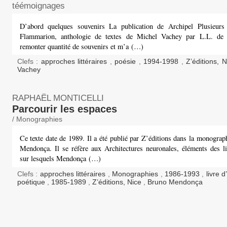
téémoignages
D’abord quelques souvenirs La publication de Archipel Plusieurs
Flammarion, anthologie de textes de Michel Vachey par L.L. de 
remonter quantité de souvenirs et m’a (…)
Clefs :
approches littéraires
,
poésie
,
1994-1998
,
Z’éditions, 
Vachey
RAPHAËL MONTICELLI
Parcourir les espaces
/ Monographies
Ce texte date de 1989. Il a été publié par Z’éditions dans la monogra
Mendonça. Il se réfère aux Architectures neuronales, éléments des liv
sur lesquels Mendonça (…)
Clefs :
approches littéraires
,
Monographies
,
1986-1993
,
livre d
poétique
,
1985-1989
,
Z’éditions, Nice
,
Bruno Mendonça