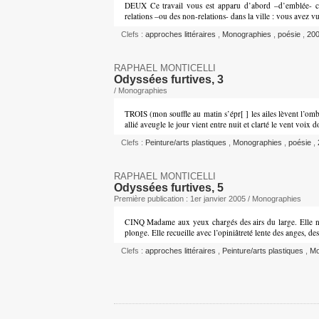
DEUX Ce travail vous est apparu d’abord –d’emblée- c
relations –ou des non-relations- dans la ville : vous avez 
Clefs :
approches littéraires
,
Monographies
,
poésie
,
20
RAPHAEL MONTICELLI
Odyssées furtives, 3
/ Monographies
TROIS (mon souffle au matin s’épr[ ] les ailes lèvent l’omb
allié aveugle le jour vient entre nuit et clarté le vent voi
Clefs :
Peinture/arts plastiques
,
Monographies
,
poésie
,
RAPHAEL MONTICELLI
Odyssées furtives, 5
Première publication : 1er janvier 2005 / Monographies
CINQ Madame aux yeux chargés des airs du large. Elle nag
plonge. Elle recueille avec l’opiniâtreté lente des anges, de
Clefs :
approches littéraires
,
Peinture/arts plastiques
,
Mo