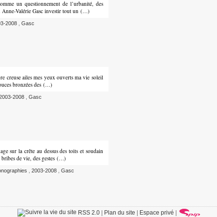
omme un questionnement de l’urbanité, des
vu Anne-Valérie Gasc investir tout un (…)
03-2008
,
Gasc
re creuse ailes mes yeux ouverts ma vie soleil
x douces bronzées des (…)
2003-2008
,
Gasc
e sur la crête au dessus des toits et soudain
s bribes de vie, des gestes (…)
nographies
,
2003-2008
,
Gasc
RSS 2.0
|
Plan du site
|
Espace privé
|