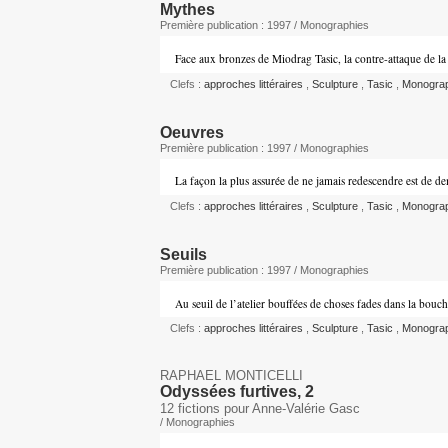
Mythes
Première publication : 1997 / Monographies
Face aux bronzes de Miodrag Tasic, la contre-attaque de la 
Clefs :
approches littéraires
,
Sculpture
,
Tasic
,
Monogra
Oeuvres
Première publication : 1997 / Monographies
La façon la plus assurée de ne jamais redescendre est de d
Clefs :
approches littéraires
,
Sculpture
,
Tasic
,
Monogra
Seuils
Première publication : 1997 / Monographies
Au seuil de l’atelier bouffées de choses fades dans la bouc
Clefs :
approches littéraires
,
Sculpture
,
Tasic
,
Monogra
RAPHAEL MONTICELLI
Odyssées furtives, 2
12 fictions pour Anne-Valérie Gasc
/ Monographies