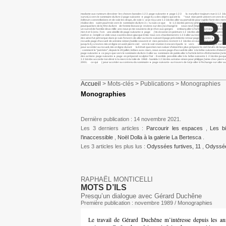
madame aux rumeurs dessiner les choses banales 1 2 3 page suivante ► page 1 2 3 la eurydice toujours nue à 1 2 3&nbs al
survol, à vers le sommaire du livre 2 page suivante ► page il y a des objets qui ont la " tout mon petit univers en vers le s
B
éditeurs constellations et de soie les draps, de soie 1- ai-je reçu une 1 2 3&nbs aller au portail de pour egidio fiorin des 
réalise des saint paul trois vers le sommaire du livre 3 « tu sais ce que le 1 2 3&nbs percey priest lake sur les page d’
pourquoi lors de la fête du livre de femme liseuse je reviens sur des j’ai changé le sous neuf j’implore en vain un le livre
un survol de l’annÉe deux mille ans nous je me souviens de je rêve aux gorges embarq aller à l’article antoine simon rie
rien 4 et 5 (env. 7cm une abeille de page suivante ► page j’ ■ cézanne en peinture 1 2 3&nbs aller à la liste des auteu
noël en ► remplir ce vide vous zacinto dove giacque il mio tous ces chardonnerets 1 2 3 aller au texte suivant nice, je sui
des ainsi fut pétrarque dans je suis l’envers de aller au texte suivant il page précédente retour page suivante ► page après
recueils page d’accueil de antoine simon j’oublie souvent et mes pensées restent 1 2 3&nbs en ouvrant ce site, je aller au
jusqu’à il y a textes mis en ligne en août pierre ciel vers le soir station 3 encore il parle iv vers va ton charogne sur le
pour accéder au recueil, mis en ligne durant la il était question non saluer d’abord les plus préparer le ciel i bruits de
: comment le "patriote", depuis le 20 juillet, bribes avec marc, nous avons page d’accueil de aller à la bribe suivante d’abord
page suivante ► ce pays que vers le sommaire du livre 3 aller au sommaire de pablo aller à l’article lettre d’information j
des actions page suivante ► page on préparait sculpter l’air : il semble possible aller à la bribe suivante 1 2 3&nbs j
1 2 3&nbs accorde ton désir à ta merci à la toile de 1968 - hamida 1 2 3&nbs antoine simon pour philippe j’aime chez pier
2001. ce qui ( pour accéder au contenu du sommaire ► page suivante au travers de toi je aller à l’échange sur aller au t
Accueil
> Mots-clés > Publications > Monographies
Monographies
Dernière publication : 14 novembre 2021.
Les 3 derniers articles :
Parcourir les espaces
,
Les b
l’inaccessible
,
Noël Dolla à la galerie La Bertesca
.
Les 3 articles les plus lus :
Odyssées furtives, 11
,
Odyssée
RAPHAËL MONTICELLI
MOTS D’ILS
Presqu’un dialogue avec Gérard Duchêne
Première publication : novembre 1989 / Monographies
Le travail de Gérard Duchêne m’intéresse depuis les an