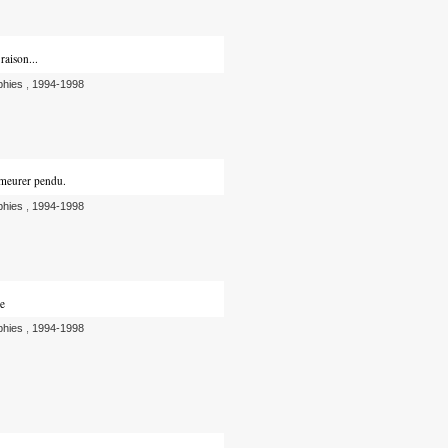
raison...
phies
,
1994-1998
emeurer pendu.
phies
,
1994-1998
he
phies
,
1994-1998