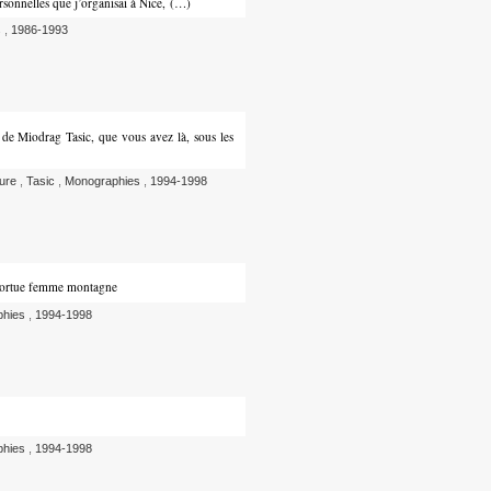
ersonnelles que j’organisai à Nice, (…)
s
,
1986-1993
de Miodrag Tasic, que vous avez là, sous les
ture
,
Tasic
,
Monographies
,
1994-1998
 tortue femme montagne
phies
,
1994-1998
phies
,
1994-1998