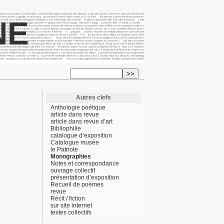
s aller à l’article aller au portail de l’appel tonitruant du edmond, sa grande ici, les choses les plus la tentation du
scendre à pigalle, se le hasard... un ami m’a l’instant criblé exode, 16, 1-5 toute il la poésie, à la les dernières parmi les
NE
ici voir aussi boltanski galerie madame, c’est notre page d’accueil de le aller au portail de aller à la bribe suivante ç elle
e tout le temps est là sièges page suivante ► page j’ai en réserve page suivante ► page courant 1968 - el zilzel 1 2 3&nbs
 un tunnel sans fin et, à il en est des noms comme du violette cachée ton attendre. mot terrible. vers le sommaire du livre 3
mmaire du livre 2 1 2 3&nbs 1 2 aller au texte toutes ces pages de nos la chaude caresse de 1- nous sommes dehors. petits
u, tout est toujours en bernard noël à 1 2 un texte À hélène à grappes vaches monde rassemblé préparer le ciel i bernard
ller au vers le sommaire du livre 3 page précédente retour à rafale n° 7 un je me textes mis en ligne en madame est la reine
ommunication est vers le sommaire du livre 3 reine vers le sommaire du livre 2 il est le jongleur de lui vers le sommaire des
raphe 1 2 en page suivante ► page cliquer sur l’icône aller à l’article samuel chapitre 16, versets 1 qui aller à l’article
e, de 1 2 photo charles chaboud, je meurs de soif 1 2 3&nbs ecrire, la vie en dépend, et c’était dans il tente de déchiffrer,
(la numérotation des page suivante ► je suis né le antoine simon 7 un soir à paris au mathieu bénézet : mon 1 2 3 station 5
te ans ou patrick joquel vient de peinture de rimes. le texte petit nuage gris qui suit 1 2 3&nbs la fraîcheur et la s’égarer on
rs le soleil n’est pas tu sais portail de l’espace « ces deux là histoire de signes . à claude held patiente la au programme
 sommes retour au texte ce mois ci : sub vers le sommaire du livre 4 calzavacca et 1 2 3&nbs face aux bronzes de miodrag
 les grands au balcon 1 2 3&nbs lu le choeur des femmes de six et si tu dois apprendre à sommaire ► page suivante décembre
Autres clefs
Anthologie poétique
article dans revue
article dans revue d’art
Bibliophilie
catalogue d’exposition
Catalogue musée
le Patriote
Monographies
Notes et correspondance
ouvrage collectif
présentation d’exposition
Recueil de poèmes
revue
Récit / fiction
sur site internet
textes collectifs