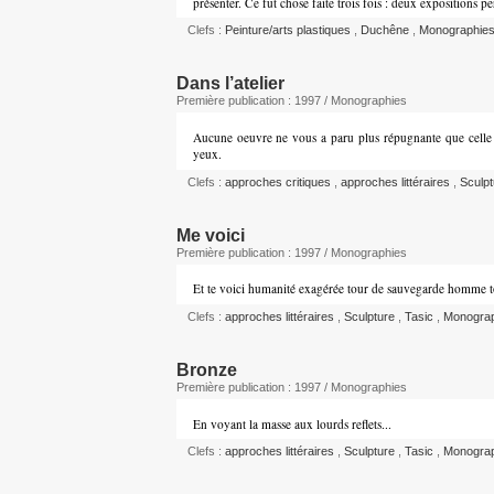
présenter. Ce fut chose faite trois fois : deux expositions p
Clefs :
Peinture/arts plastiques
,
Duchêne
,
Monographie
Dans l’atelier
Première publication : 1997 / Monographies
Aucune oeuvre ne vous a paru plus répugnante que celle 
yeux.
Clefs :
approches critiques
,
approches littéraires
,
Sculp
Me voici
Première publication : 1997 / Monographies
Et te voici humanité exagérée tour de sauvegarde homme
Clefs :
approches littéraires
,
Sculpture
,
Tasic
,
Monogra
Bronze
Première publication : 1997 / Monographies
En voyant la masse aux lourds reflets...
Clefs :
approches littéraires
,
Sculpture
,
Tasic
,
Monogra