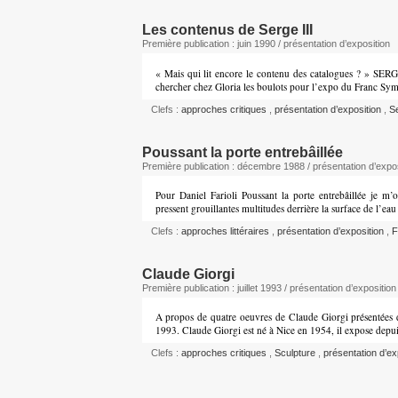
Les contenus de Serge III
Première publication : juin 1990 / présentation d’exposition
« Mais qui lit encore le contenu des catalogues ? » SERGE
chercher chez Gloria les boulots pour l’expo du Franc Symb
Clefs :
approches critiques
,
présentation d’exposition
,
Se
Poussant la porte entrebâillée
Première publication : décembre 1988 / présentation d’expos
Pour Daniel Farioli Poussant la porte entrebâillée je m’
pressent grouillantes multitudes derrière la surface de l’eau
Clefs :
approches littéraires
,
présentation d’exposition
,
F
Claude Giorgi
Première publication : juillet 1993 / présentation d’exposition
A propos de quatre oeuvres de Claude Giorgi présentées d
1993. Claude Giorgi est né à Nice en 1954, il expose dep
Clefs :
approches critiques
,
Sculpture
,
présentation d’ex