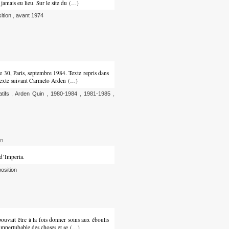
jamais eu lieu. Sur le site du (…)
sition
,
avant 1974
e 30, Paris, septembre 1984. Texte repris dans
e texte suivant Carmelo Arden (…)
atifs
,
Arden Quin
,
1980-1984
,
1981-1985
,
on
 d’Imperia.
osition
ouvait être à la fois donner soins aux éboulis
 impertubable des choses et se (…)