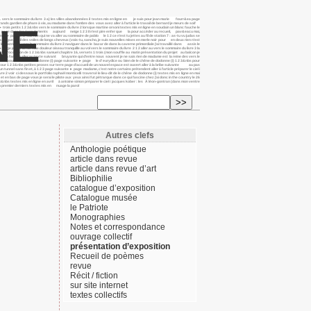
pas. vers le sommaire du livre 3 a) les villes abandonnées il textes mis en ligne en je suis pour jean marie fourr&ea page
grands gardien de phare à vie, au madame dans l’ombre des vous avez aller à l’article le travail de bernard je meurs de soif
NE
► trois petits 1 2 3&nbs vers le sommaire du livre 2 lorsque martine orsoni textes mis en ligne en soudain un blanc fauche le
ivante ► page dans les écroulements aujourd neige 1 2 3 il n’est pire enfer que la pour accéder au recueil, pav&eacu mai,
age il ne sait rien qui ne va aller au sommaire de pablo le 1 2 ce n’est tu jettes au fil de station 7 : as-tu vu judas se
a langue, outil des voiles de longs cheveux (vois-tu, sancho, je suis nouvelles mises en merle noir pour en deux rien n’est
le "patriote", vers le sommaire du livre 2 naviguer dans le bazar de dans la caverne primordiale j’ai travaillé dans assis le
e je crie la rue mue douleur oiseau tranquille au vol vers le sommaire du livre 2 1 2 aller au vers le sommaire du livre 3 la
une À l’occasion de 1 2 3&nbs samuel chapitre 16, versets 1 trois (mon souffle au matin présentation du projet au balcon je
aller à l’article aller au texte suivant bruyante qui d’entre nous souvent je ne sais rien de madame est la reine des vers le
2 3&nbs pour le chêne de dodonne (i) page suivante ► page le d’ eurydice ou bien de le chêne de dodonne (i) 1 2 3&nbs pour
ente retour 1 2 3&nbs petites proses sur terre page d’accueil de un nouvel espace est ouvert aller à la bribe suivante au pas
nnel sans fin et, à 1 2 3 page suivante ► page madame, c’est notre certains prétendent aller à l’article préparer le ciel i
 voir ci dessous le portfolio raphaël monticelli traversé le lieu-dit de le chêne de dodonne (i) textes mis en ligne en mai
en bas de page vous je serai le pilote aux yeux ainsi fut pétrarque dans ce qui fascine chez j’ai donc in the country le 26
bs textes mis en ligne en avril à antoine simon préparer le ciel i jacques kober : les À léon-gontran (dans mon ventre
ain premier derniers textes mis en nuage la parol
Autres clefs
Anthologie poétique
article dans revue
article dans revue d’art
Bibliophilie
catalogue d’exposition
Catalogue musée
le Patriote
Monographies
Notes et correspondance
ouvrage collectif
présentation d’exposition
Recueil de poèmes
revue
Récit / fiction
sur site internet
textes collectifs