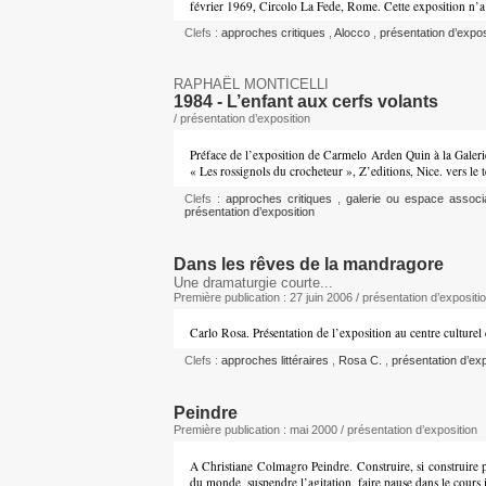
février 1969, Circolo La Fede, Rome. Cette exposition n’a 
Clefs :
approches critiques
,
Alocco
,
présentation d’expo
RAPHAËL MONTICELLI
1984 - L’enfant aux cerfs volants
/ présentation d’exposition
Préface de l’exposition de Carmelo Arden Quin à la Galeri
« Les rossignols du crocheteur », Z’editions, Nice. vers l
Clefs :
approches critiques
,
galerie ou espace associ
présentation d’exposition
Dans les rêves de la mandragore
Une dramaturgie courte...
Première publication : 27 juin 2006 / présentation d’expositi
Carlo Rosa. Présentation de l’exposition au centre culturel
Clefs :
approches littéraires
,
Rosa C.
,
présentation d’exp
Peindre
Première publication : mai 2000 / présentation d’exposition
A Christiane Colmagro Peindre. Construire, si construire p
du monde, suspendre l’agitation, faire pause dans le cours