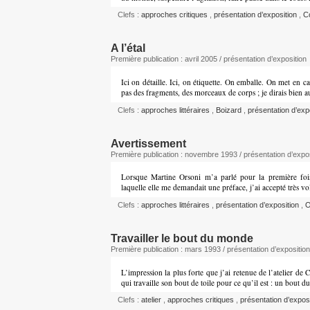
Clefs :
approches critiques
,
présentation d’exposition
,
C
A l’étal
Première publication : avril 2005 / présentation d’exposition
Ici on détaille. Ici, on étiquette. On emballe. On met en c
pas des fragments, des morceaux de corps ; je dirais bien a
Clefs :
approches littéraires
,
Boizard
,
présentation d’exp
Avertissement
Première publication : novembre 1993 / présentation d’expos
Lorsque Martine Orsoni m’a parlé pour la première fois
laquelle elle me demandait une préface, j’ai accepté très vo
Clefs :
approches littéraires
,
présentation d’exposition
,
O
Travailler le bout du monde
Première publication : mars 1993 / présentation d’exposition
L’impression la plus forte que j’ai retenue de l’atelier de C
qui travaille son bout de toile pour ce qu’il est : un bout
Clefs :
atelier
,
approches critiques
,
présentation d’expos