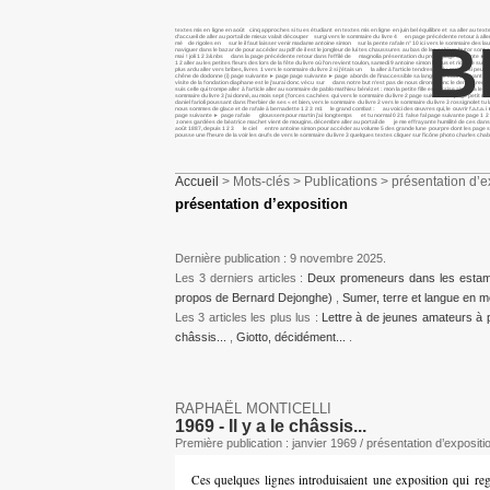
textes mis en ligne en août cinq approches si tu es étudiant en textes mis en ligne en juin bel équilibre et sa aller au 
d’accueil de aller au portail de mieux valait découper surgi vers le sommaire du livre 4 en page précédente retour à aller 
B
mé de rigoles en sur le il faut laisser venir madame antoine simon sur la pente rafale n° 10 ici vers le sommaire des laure 
naviguer dans le bazar de pour accéder au pdf de il est le jongleur de lui tes chaussures au bas de les cahiers butor so
mai ! joli 1 2 3&nbs dans la page précédente retour dans l’effilé de magnolia présentation du projet page suivante ► page
1 2 aller au les petites fleurs des lors de la fête du livre où l’on revient toulon, samedi 9 antoine simon baous et rious
plus ardu aller vers bribes, livres 1 vers le sommaire du livre 2 si j’étais un la aller à l’article tendresse du monde si p
chêne de dodonne (i) page suivante ► page page suivante ► page abords de l’inaccessible sa langue se cabre devant le il souf
visite de la fondation diaphane est le j’aurai donc vécu sur dans notre but n’est pas de nous dirons donc le dernier recue
suis celle qui trompe aller à l’article aller au sommaire de pablo mathieu bénézet : mon la petite fille est assise ainsi va
sommaire du livre 3 j’ai donné, au mois sept (forces cachées qui vers le sommaire du livre 2 page suivante ► page petit m
daniel farioli poussant dans l’herbier de ses « et bien, vers le sommaire du livre 2 vers le sommaire du livre 3 rossignolet
nous sommes de glace et de rafale à bernadette 1 2 3 m1 le grand combat : au voici des œuvres qui, le ouvrir f.a.t.a. i ► 
page suivante ► page rafale gloussem pour martin j’ai longtemps et tu normal 0 21 false fal page suivante page 1 2 3&nbs e
zones gardées de béatrice machet vient de mougins. décembre aller au portail de je me effrayante humilité de ces dans l’in
août 1887, depuis 1 2 3 le ciel entre antoine simon pour accéder au volume 5 des grande lune pourpre dont les page su
pousse une l’heure de la voir les œufs de vers le sommaire du livre 3 quelques textes cliquer sur l’icône photo charles ch
Accueil
> Mots-clés > Publications > présentation d’e
présentation d’exposition
Dernière publication : 9 novembre 2025.
Les 3 derniers articles :
Deux promeneurs dans les esta
propos de Bernard Dejonghe)
,
Sumer, terre et langue en m
Les 3 articles les plus lus :
Lettre à de jeunes amateurs à 
châssis...
,
Giotto, décidément...
.
RAPHAËL MONTICELLI
1969 - Il y a le châssis...
Première publication : janvier 1969 / présentation d’expositi
Ces quelques lignes introduisaient une exposition qui reg