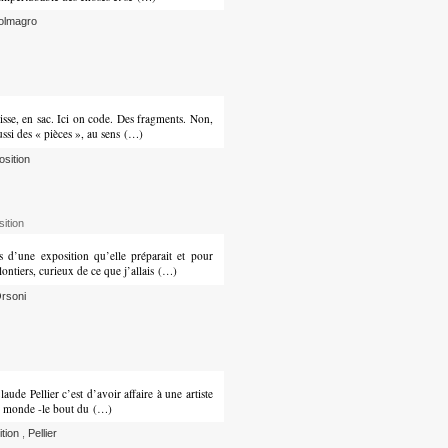
olmagro
aisse, en sac. Ici on code. Des fragments. Non,
ussi des « pièces », au sens (…)
osition
ition
 d’une exposition qu’elle préparait et pour
lontiers, curieux de ce que j’allais (…)
rsoni
laude Pellier c’est d’avoir affaire à une artiste
 du monde -le bout du (…)
ition
,
Pellier