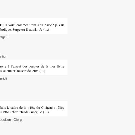
 III Voici comment tout s’est passé : je vais
olique. Serge est là aussi... Je (…)
rge III
ition
ouvre à l’assaut des peuples de la mer Ils se
 si aucun cri ne sort de leurs (…)
arioli
ans le cadre de la « fête du Château », Nice
uis 1968 Chez Claude Giorgi le (…)
position
,
Giorgi