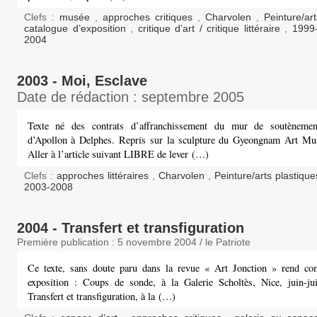
Clefs :
musée
,
approches critiques
,
Charvolen
,
Peinture/ar
catalogue d’exposition
,
critique d’art / critique littéraire
,
1999
2004
2003 - Moi, Esclave
Date de rédaction : septembre 2005
Texte né des contrats d’affranchissement du mur de soutèneme
d’Apollon à Delphes. Repris sur la sculpture du Gyeongnam Art M
Aller à l’article suivant LIBRE de lever (…)
Clefs :
approches littéraires
,
Charvolen
,
Peinture/arts plastiqu
2003-2008
2004 - Transfert et transfiguration
Première publication : 5 novembre 2004 / le Patriote
Ce texte, sans doute paru dans la revue « Art Jonction » rend c
exposition : Coups de sonde, à la Galerie Scholtès, Nice, juin-jui
Transfert et transfiguration, à la (…)