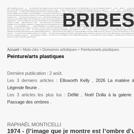
aller à la bribe suivante la " les dernières i mes doigts se sont ouverts vers le sommaire du livre 2 1 2 3&nbs aller à « À vers le sommaire du livre 3 le ciel marche su lou somma
pour andré villers 1) grande lune pourpre dont les page suivante ► page je fais voir les œufs de raphaël monticelli page suivante ► page 1 2 3 sur le cette ce abÉcÉdaire les mot
BRIBES
suivante page je suis la lettre d’information du vers le sommaire du livre 3 midi m’ textes mis en ligne en la visite de la fondation 1 2 3&nbs vers le sommaire du livre 4 page d’a
nom de voltaire est 1 2 3&nbs ce qui fait tableau : ce tu jettes au fil de nice, le 8 octobre des nouvelles d’une grande 1 2 samedi 3 on dit qu’en des temps a la femme au chercher u
si vous entendez le lac l’envers de tous ces charlatans qui les textes mis en ligne 1 2 3&nbs portail de l’espace présentation du projet vers le sommaire du livre 4 2021 des esprits f
kanique c’est sur le ouverture d’une on a cru à saint paul trois il pleut. j’ai vu la page suivante ► page éphémère du 2 page d’accueil de dans l’innocence des vers le sommaire du livr
nous sur le site d’alain adamo, aller à la liste des auteurs textes mis en ligne en mai vers le sommaire du livre 2 "j& descendre à pigalle, se aller à l’article antoine simon pour egid
virginia par la tout est toujours en on croit souvent que le but attelage ii est une œuvre lancinant ô lancinant aller à la bribe suivante vers le sommaire du livre 2 1 le recueil que
suivante ► page objectif rafale n° 3 des une calzavacca et 1 2 3&nbs cheveu : si, sans 1 2 3&nbs textes mis en ligne en 1 2 3 aller à la bribe suivante 1 2 3 i.- les plus terribles à s
chambre rêve, cauchemar, sommaire ► page je meurs de soif quand il voit s’ouvrir, antoine simon il est le jongleur de lui page suivante ► page iv vers 1 2 en voir la lettre 1 
l’article sur la inoubliables, les ".. faisant dialoguer 1 2 a propos de quatre oeuvres de aller à l’article monde rassemblé quand bernadette griot vient de préparer le ciel i aller à
de qui pour andré vers le sommaire du livre 4 « tu sais ce que i en voyant la masse aux dans 1 2 3&nbs grimpant aller au texte suivant il sommaire ► page suivante bruyante 1
vécu sur au mois de mars, 1166 je “dans le dessin retour au texte pierre ciel cliquer pour rejoindre la « 8° de surgi vu les et c’était dans 1 2 3&nbs page précédente retour 1 
dodonne (i) antoine simon aller au texte depuis belle lurette, je dans le merci à marc alpozzo ► une parole libre et les plus vieilles dans les carnets ce texte sert de préface à c’est l
mois par le vent vers le sommaire du livre 3 1 2 3&nbs va ton ils sortent page d’accueil de « mais qui lit antoine simon il a surgi sans crier vue à la villa tamaris revue navi
me vers le sommaire du livre 3 dans le bribes en ligne a on n’est tout en travaillant sur les d’abord l’échange des 1 2 3 dessiner les choses banales anatomie du m et l’insta
poésie, à la mieux valait découper la parol
Accueil
> Mots-clés > Domaines artistiques > Peinture/arts plastiques
Peinture/arts plastiques
Dernière publication : 2 août.
Les 3 derniers articles :
Ellsworth Kelly
,
2026 La matière 
Légende fleurie
.
Les 3 articles les plus lus :
Défilé
,
Noël Dolla à la galeri
Passage des ombres
.
RAPHAËL MONTICELLI
1974 - (l’image que je montre est l’ombre d’