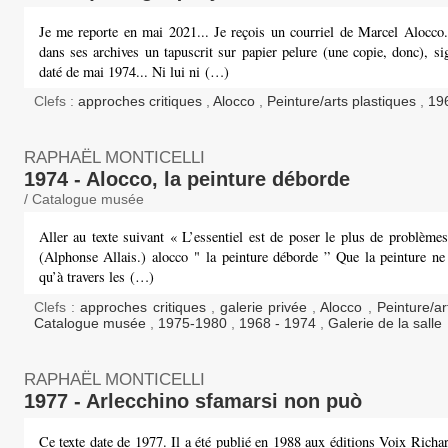
Je me reporte en mai 2021... Je reçois un courriel de Marcel Alocco. 
dans ses archives un tapuscrit sur papier pelure (une copie, donc), s
daté de mai 1974... Ni lui ni (…)
Clefs :
approches critiques
,
Alocco
,
Peinture/arts plastiques
,
19
RAPHAËL MONTICELLI
1974 - Alocco, la peinture déborde
/ Catalogue musée
Aller au texte suivant « L’essentiel est de poser le plus de problèmes
(Alphonse Allais.) alocco " la peinture déborde ” Que la peinture ne
qu’à travers les (…)
Clefs :
approches critiques
,
galerie privée
,
Alocco
,
Peinture/ar
Catalogue musée
,
1975-1980
,
1968 - 1974
,
Galerie de la salle
RAPHAËL MONTICELLI
1977 - Arlecchino sfamarsi non può
Ce texte date de 1977. Il a été publié en 1988 aux éditions Voix Rich