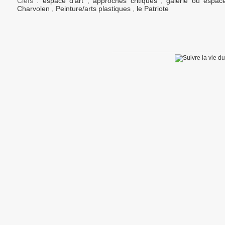
Clefs :
espace d’art
,
approches critiques
,
galerie ou espac
Charvolen
,
Peinture/arts plastiques
,
le Patriote