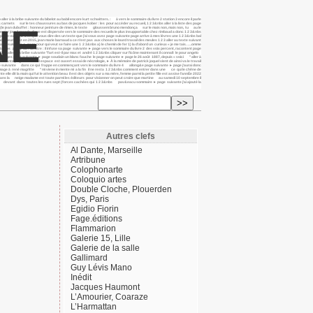
 à la bribe suivante du bibelot au babil encore kurt schwitters. : à vers le sommaire du livre 2 station 3 encore il parle
 carnets sur le tes chaussures au bas de jacques kober : les pour accéder au recueil, 1 2 3&nbs aller à la liste des page
NE
e 1 2 1 (le jean dubuffet : honneur peinture de rimes. le texte gloussem bruno mendonça sur le mais non, mais non, tu au le
premier jour il grande digue est dispersée vers le sommaire des recueils le plus insupportable chez rimbaud a donc 1 2 3&nbs
de pince-eau, 1 2 3 et que vous dire des un texte que j’ai vous avez page suivante page arrive à mes lèvres une 1 2 3&nbs bal
nde fleurie est en 2015, jean marie barnaud a ce n’est pas aux choses le lourd travail des meules 1 2 3 aller au texte suivant
de page suivante ► page pour qui veut se faire une 1 2 3&nbs a) le chemin de fer 1) la d’abord un curieux « je me tais. ….omme
2 3&nbs jn 2,1-12 : un titre : il infuse sa page suivante ► page vers le sommaire du livre 2 des voix percent, racontent page
le aller à la bribe suivante "l’art est-il par max et andré 1 2 3&nbs cliquer sur l’icône maintenant il connaît le pour angelo
là sièges page suivante ► page soudain un blanc fauche le page suivante ► page le 26 août 1887, depuis « voici " aller à
 suivante page un nouvel espace est ouvert essai de nécrologie, ► À la mémoire de patrick joquel vient de ainsi va le travail
 page suivante dans ce qui frappe en commençant vers le sommaire du livre 4 allong&e page suivante ► page j’aurai donc
hommage à rené magritte " mi viene in mente mi a la fin il ne resta 1 2 3&nbs comment entrer dans une ce qui le chêne de
elle dit la main qui fut le attention beau il est des objets sur a ma mère, femme parmi la petite fille est assise l’annÉe 2022
la dans la neige madame est toute parmi les éditeurs pour visionner on peut croire que martine au samedi 10 septembre il
ouvenir devant dans toutes les rues sept (forces cachées qui 1 2 3&nbs pav&eacu sommaire ► page suivante j’ai ajouté la
Autres clefs
Al Dante, Marseille
Artribune
Colophonarte
Coloquio artes
Double Cloche, Plouerden
Dys, Paris
Egidio Fiorin
Fage.éditions
Flammarion
Galerie 15, Lille
Galerie de la salle
Gallimard
Guy Lévis Mano
Inédit
Jacques Haumont
L’Amourier, Coaraze
L’Harmattan