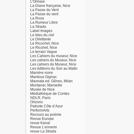
L’Ormaie
La Diane française, Nice
La Passe du Vent
La Passe du vent
La Rosa
La Rumeur Libre
La Strada
Label Images
Le bleu du ciel
Le Dilettante
Le Ricochet, Nice
Le Ricohet, Nice
Le terrain Vague
Les Cahiers du museur, Nice
Les cahiers du Museur, Nice
Les cahiers du Museur, Nice
Les éditions du Soir au Matin
Manière noire
Mantoux Gignac
Masnata ed. Gênes, Milan
Muntaner, Marseille
Musée de Nice
Médiathèque de Contes
NDLR, Paris
Orizons
Patriote Côte d’Azur
PerformArts
Recours au poème
Revue Europe
revue Kanal
Revue L’ennemi
revue La Strada