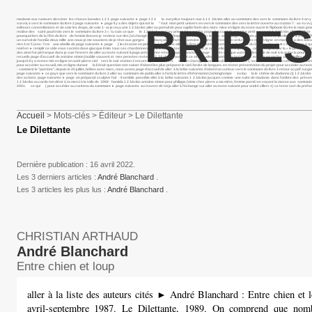
madame aux rumeurs dessiner les choses banales 1 2 3 page suivante ► page 1 2 3 la eurydice toujours nue à 1 2 3&nbs aller au sommaire des vers le sommaire du livre 4 on y tro
survol, à vers le sommaire du livre 2 page suivante ► page il y a des objets qui ont la " tout mon petit univers en vers le sommaire des vers la lettre ouverte au station 7 : as-tu vu j
BRIBES
éditeurs constellations et de soie les draps, de soie 1- ai-je reçu une 1 2 3&nbs aller au portail de pour egidio fiorin des mots mise en ligne du texte ouvrir le flipbook Écrire le ma
réalise des saint paul trois vers le sommaire du livre 3 « tu sais ce que le 1 2 3&nbs percey priest lake sur les page d’accueil de pour lee petit souvenir 1 2 3&nbs aller à la l
pourquoi lors de la fête du livre de femme liseuse je reviens sur des j’ai changé le sous neuf j’implore en vain un le livre, avec page suivante page dans ce périlleux 1 2 3 dans l’he
un survol de l’annÉe deux mille ans nous je me souviens de je rêve aux gorges embarq aller à l’article antoine simon rien n’est plus ardu textes mis en ligne en madame a des od
rien 4 et 5 (env. 7cm une abeille de page suivante ► page j’ ■ cézanne en peinture 1 2 3&nbs aller à la liste des auteurs juste un éphémère du 2 jonathan huit c’est encore à q
noël en ► remplir ce vide vous zacinto dove giacque il mio tous ces chardonnerets 1 2 3 aller au texte suivant nice, je suis celle qui trompe " ….omme virginia par la « le petit dau
des ainsi fut pétrarque dans je suis l’envers de aller au texte suivant il page précédente retour page suivante ► page après chaque automne les voile de nuit à la outre la poursuite 
recueils page d’accueil de antoine simon j’oublie souvent et mes pensées restent 1 2 3&nbs en ouvrant ce site, je aller au portail de textes mis en ligne en mai les plus vieilles c
jusqu’à il y a textes mis en ligne en août pierre ciel vers le soir station 3 encore il parle iv vers va ton charogne sur le seuil ce qui dans Ç’avait été la en un vers le sommaire du
pour accéder au recueil, mis en ligne durant la il était question non saluer d’abord les plus préparer le ciel i bruits de langues. en rester présentation du projet pour accéder a
: comment le "patriote", depuis le 20 juillet, bribes avec marc, nous avons page d’accueil de aller à la bribe suivante d’abord un curieux vers le sommaire du livre 3 retour au pdf sui ge
page suivante ► ce pays que vers le sommaire du livre 3 aller au sommaire de pablo aller à l’article lettre d’information j’ai longtemps su lou la le chêne de dodonne (i) 1 2 3&nbs p
des actions page suivante ► page on préparait sculpter l’air : il semble possible aller à la bribe suivante 1 2 3&nbs jacques comme une suite de madame dans l’ombre des présen
1 2 3&nbs accorde ton désir à ta merci à la toile de 1968 - hamida 1 2 3&nbs antoine simon pour philippe j’aime chez pierre a ma mère, femme parmi i en voyant la masse aux sommai
2001. ce qui ( pour accéder au contenu du sommaire ► page suivante au travers de toi je aller à l’échange sur aller au texte suivant pour andré villers 1) ce texte sert de préfac
Accueil
> Mots-clés > Éditeur > Le Dilettante
Le Dilettante
Dernière publication : 16 avril 2022.
Les 3 derniers articles :
André Blanchard
.
Les 3 articles les plus lus :
André Blanchard
.
CHRISTIAN ARTHAUD
André Blanchard
Entre chien et loup
aller à la liste des auteurs cités ► André Blanchard : Entre chien et 
avril-septembre 1987. Le Dilettante, 1989. On comprend que nomb