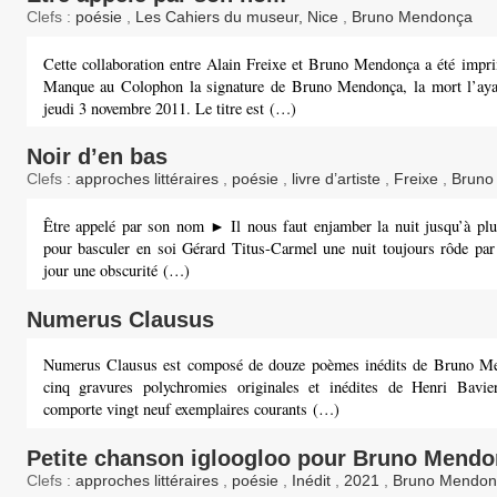
Clefs :
poésie
,
Les Cahiers du museur, Nice
,
Bruno Mendonça
Cette collaboration entre Alain Freixe et Bruno Mendonça a été impr
Manque au Colophon la signature de Bruno Mendonça, la mort l’ayan
jeudi 3 novembre 2011. Le titre est (…)
Noir d’en bas
Clefs :
approches littéraires
,
poésie
,
livre d’artiste
,
Freixe
,
Bruno
Être appelé par son nom ► Il nous faut enjamber la nuit jusqu’à plu
pour basculer en soi Gérard Titus-Carmel une nuit toujours rôde par 
jour une obscurité (…)
Numerus Clausus
Numerus Clausus est composé de douze poèmes inédits de Bruno Me
cinq gravures polychromies originales et inédites de Henri Bavie
comporte vingt neuf exemplaires courants (…)
Petite chanson igloogloo pour Bruno Mend
Clefs :
approches littéraires
,
poésie
,
Inédit
,
2021
,
Bruno Mendon