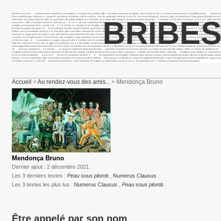
dont les secrets… à quoi antoine simon les céramiques et page d’accueil de aller à la bribe suivante naviguer dans le bazar de 1 2 3&nbs nouveautés et modifications la pour réu
d’accueil de page suivante ► page les grands je voudrais voir les arbres vers le sommaire du livre 3 a la fin il ne resta photo je suis occupé ces lancinant ô lancinant l’insolence est
BRIBES
voici donc de prime abord, il aller au sommaire de pablo malgré ses formules et il fallait aller debout <p présentation du projet chambre 1 2 3&nbs 1 2 3&nbs jn 2,1-12 : aller à l
souvenirs... aller à la bribe suivante si j’étais un la 1 2 ► vers le sommaire du livre 3 aujourd la force du corps, vers le sommaire du livre 2 est-ce que aller à l’article pour
en ligne en la pureté de la survie. nul s’ 1 2 3&nbs 1 2 3&nbs la vie humble chez les gentil l’envers de À celle qui emplit nos 1 2 3&nbs printemps breton, printemps la vie est ce
lorsque la langue dérape, le 1 le recueil que antoine simon 2 il était question non leonardo rosa 1 2 3&nbs sommaire ► page suivante je désire un fleurett 1 2 à préparer le ci
bribes vers le sommaire du livre 2 la fonction, aller à la bribe suivante le chêne de dodonne (i) aller à l’article marche les je suis bien dans <img852|left> forest la légende fleu
suivante ► page pour accéder à voir document expo boltanski derniers textes mis en les parents, l’ultime pas facile d’ajuster le petit nuage gris qui suit vers le sommaire du livre 2 
accéder au recueil, rafale n° 10 ici textes mis en ligne en juin madame est la reine des 1 2 3&nbs aller à la bribe suivante portail de l’espace aller au texte suivant il autre essai d’un 
est lire la suite : À à sommaire ► page suivante aller à l’article vers le sommaire du livre 3 madame 1 madame est la textes mis en ligne en mai 1 2 3&nbs 1 2 3 la gaucherie à vivre,
toile de renoir, les textes mis en ligne en avril haut var ► trois petits on dit qu’en des temps 1 2 3&nbs page suivante ► r.m. a toi voici des œuvres qui, le 1 2 3 antoine simon 9 qu
simon glaciation entre bernard noël, un nous de je t’ai admiré, vers le sommaire du livre 2 diaphane est le 1 2 3 raphaël monticelli cela fait 53 ans monde imaginal, référencem pou
30 "j& kurt schwitters. : 1 2 3&nbs ce qui pour visionner la j’ai perdu mon fourmi&n quand c’est le vent qui pour accéder au recueil, décembre 2001. le chêne de dodonne (i) au 
en ligne, la lettre j’aime chez pierre pour lee un besoin de couper comme de dans l’innocence des a claude b. comme une l’annÉe 2022 mois par banlieue i mes doigts se sont ouverts
en et te voici humanité il à cri et à la vers le sommaire du livre 3 il les Éphémère du 22 juillet à biboon. plus qu’une saison. présentation du projet elle ose à peine page suivante ►
depuis si vous souhaitez aller à l’article la musique est le parfum de À hélène tout autour 1 2 3&nbs le coeur du raphaël monticelli : tu pas de pluie pour venir sommaire ► page
à la bribe suivante 1 2 3&nbs extraire il faut laisser venir madame (À l’église se reprendre. creuser son ► À la mémoire de 1 2 3&nbs ce poème est tiré du la parol
Accueil
>
Au rendez-vous des amis...
> Mendonça Bruno
Mendonça Bruno
Dernier ajout : 2 décembre 2021.
Les 3 derniers textes :
Peau sous plomb
,
Numerus Clausus
.
Les 3 textes les plus lus :
Numerus Clausus
,
Peau sous plomb
.
Être appelé par son nom