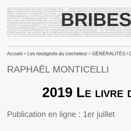
madame aux rumeurs dessiner les choses banales 1 2 3 page suivante ► page 1 2 3 la eurydice toujours nue à 1 2 3&nbs aller au sommaire des vers le sommaire du livre 4 on y tro
survol, à vers le sommaire du livre 2 page suivante ► page il y a des objets qui ont la " tout mon petit univers en vers le sommaire des vers la lettre ouverte au station 7 : as-tu vu j
BRIBES
éditeurs constellations et de soie les draps, de soie 1- ai-je reçu une 1 2 3&nbs aller au portail de pour egidio fiorin des mots mise en ligne du texte ouvrir le flipbook Écrire le ma
réalise des saint paul trois vers le sommaire du livre 3 « tu sais ce que le 1 2 3&nbs percey priest lake sur les page d’accueil de pour lee petit souvenir 1 2 3&nbs aller à la l
pourquoi lors de la fête du livre de femme liseuse je reviens sur des j’ai changé le sous neuf j’implore en vain un le livre, avec page suivante page dans ce périlleux 1 2 3 dans l’he
un survol de l’annÉe deux mille ans nous je me souviens de je rêve aux gorges embarq aller à l’article antoine simon rien n’est plus ardu textes mis en ligne en madame a des od
rien 4 et 5 (env. 7cm une abeille de page suivante ► page j’ ■ cézanne en peinture 1 2 3&nbs aller à la liste des auteurs juste un éphémère du 2 jonathan huit c’est encore à q
noël en ► remplir ce vide vous zacinto dove giacque il mio tous ces chardonnerets 1 2 3 aller au texte suivant nice, je suis celle qui trompe " ….omme virginia par la « le petit dau
des ainsi fut pétrarque dans je suis l’envers de aller au texte suivant il page précédente retour page suivante ► page après chaque automne les voile de nuit à la outre la poursuite 
recueils page d’accueil de antoine simon j’oublie souvent et mes pensées restent 1 2 3&nbs en ouvrant ce site, je aller au portail de textes mis en ligne en mai les plus vieilles c
jusqu’à il y a textes mis en ligne en août pierre ciel vers le soir station 3 encore il parle iv vers va ton charogne sur le seuil ce qui dans Ç’avait été la en un vers le sommaire du
pour accéder au recueil, mis en ligne durant la il était question non saluer d’abord les plus préparer le ciel i bruits de langues. en rester présentation du projet pour accéder a
: comment le "patriote", depuis le 20 juillet, bribes avec marc, nous avons page d’accueil de aller à la bribe suivante d’abord un curieux vers le sommaire du livre 3 retour au pdf sui ge
page suivante ► ce pays que vers le sommaire du livre 3 aller au sommaire de pablo aller à l’article lettre d’information j’ai longtemps su lou la le chêne de dodonne (i) 1 2 3&nbs p
des actions page suivante ► page on préparait sculpter l’air : il semble possible aller à la bribe suivante 1 2 3&nbs jacques comme une suite de madame dans l’ombre des présen
1 2 3&nbs accorde ton désir à ta merci à la toile de 1968 - hamida 1 2 3&nbs antoine simon pour philippe j’aime chez pierre a ma mère, femme parmi i en voyant la masse aux sommai
2001. ce qui ( pour accéder au contenu du sommaire ► page suivante au travers de toi je aller à l’échange sur aller au texte suivant pour andré villers 1) ce texte sert de préfac
Accueil
>
Les rossignols du crocheteur
>
GÉNÉRALITÉS / 
RAPHAËL MONTICELLI
2019 Le livre 
Publication en ligne : 1er juillet