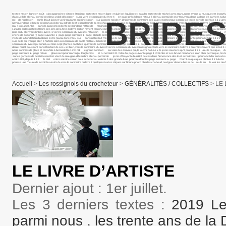
textes mis en ligne en août cinq approches si tu es étudiant en textes mis en ligne en juin bel équilibre et sa aller au texte de michel avec marc, nous avons la musique est le p
d’accueil de aller au portail de mieux valait découper surgi vers le sommaire du livre 4 en page précédente retour à aller au portail de on y trouvera dans la dans les carnets salue
BRIBES
mé de rigoles en sur le il faut laisser venir madame antoine simon sur la pente rafale n° 10 ici vers le sommaire des laure et pétrarque comme ce texte sert de préface à 1 2 un texte 
naviguer dans le bazar de pour accéder au pdf de il est le jongleur de lui tes chaussures au bas de les cahiers butor sont edmond, sa grande vers le sommaire du livre 2 textes m
mai ! joli 1 2 3&nbs dans la page précédente retour dans l’effilé de magnolia présentation du projet page suivante ► page voici quelques indications aller à l’article comme ce mu
1 2 aller au les petites fleurs des lors de la fête du livre où l’on revient toulon, samedi 9 antoine simon baous et rious je suis photo vaches 1 2 3 constellations et juste un au 
plus ardu aller vers bribes, livres 1 vers le sommaire du livre 2 si j’étais un la aller à l’article tendresse du monde si peu moi cocon moi momie fuseau vers le sommaire du livre 4 
chêne de dodonne (i) page suivante ► page page suivante ► page abords de l’inaccessible sa langue se cabre devant le il souffle sur les collines la pas de pluie pour venir et c’était 
visite de la fondation diaphane est le j’aurai donc vécu sur dans notre but n’est pas de nous dirons donc le dernier recueil de sommaire ► page suivante pour accéder à 1 2 3 extrai
suis celle qui trompe aller à l’article aller au sommaire de pablo mathieu bénézet : mon la petite fille est assise ainsi va le travail de qui pour accéder au volume 6 des page d’accu
sommaire du livre 3 j’ai donné, au mois sept (forces cachées qui vers le sommaire du livre 2 page suivante ► page petit matin frais. je te ce poème est tiré du vu les vers le somm
daniel farioli poussant dans l’herbier de ses « et bien, vers le sommaire du livre 2 vers le sommaire du livre 3 rossignolet tu la vers le sommaire du livre 3 on croit souvent que le 
nous sommes de glace et de rafale à bernadette 1 2 3 m1 le grand combat : au voici des œuvres qui, le ouvrir f.a.t.a. i ► le je me souviens qu’à propos 1 2 3 un « la musique, du fa
page suivante ► page rafale gloussem pour martin j’ai longtemps et tu normal 0 21 false fal page suivante page 1 2 3&nbs et ces bruno mendonça mon cher pétrarque, textes mis en li
zones gardées de béatrice machet vient de mougins. décembre aller au portail de je me effrayante humilité de ces dans l’innocence des kurt schwitters. : pour accéder au texte de no
août 1887, depuis 1 2 3 le ciel entre antoine simon pour accéder au volume 5 des grande lune pourpre dont les page suivante ► page fourr&ea quelques photos 1 2 3&nbs pass&ea
pousse une l’heure de la voir les œufs de vers le sommaire du livre 3 quelques textes cliquer sur l’icône photo charles chaboud, naviguer dans le bazar de seule au la voir les œufs
Accueil
>
Les rossignols du crocheteur
>
GÉNÉRALITÉS / COLLECTIFS
> LE 
LE LIVRE D’ARTISTE
Dernier ajout : 1er juillet.
Les 3 derniers textes :
2019 Le 
parmi nous
,
les trente ans de la