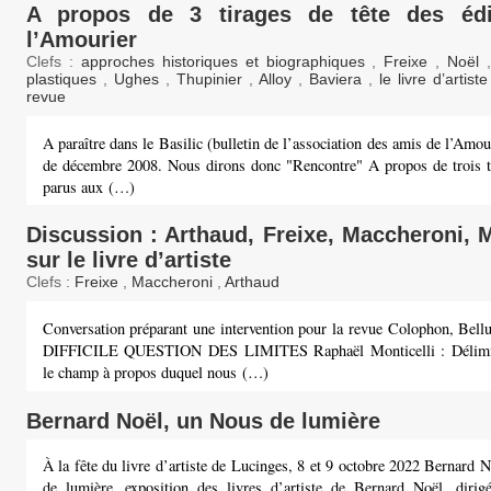
A propos de 3 tirages de tête des édi
l’Amourier
Clefs :
approches historiques et biographiques
,
Freixe
,
Noël
plastiques
,
Ughes
,
Thupinier
,
Alloy
,
Baviera
,
le livre d’artist
revue
A paraître dans le Basilic (bulletin de l’association des amis de l’Amo
de décembre 2008. Nous dirons donc "Rencontre" A propos de trois ti
parus aux (…)
Discussion : Arthaud, Freixe, Maccheroni, M
sur le livre d’artiste
Clefs :
Freixe
,
Maccheroni
,
Arthaud
Conversation préparant une intervention pour la revue Colophon, Bellu
DIFFICILE QUESTION DES LIMITES Raphaël Monticelli : Délimi
le champ à propos duquel nous (…)
Bernard Noël, un Nous de lumière
À la fête du livre d’artiste de Lucinges, 8 et 9 octobre 2022 Bernard
de lumière, exposition des livres d’artiste de Bernard Noël, dirig