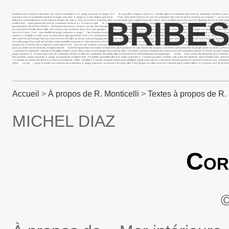
madame aux rumeurs dessiner les choses banales 1 2 3 page suivante ► page 1 2 3 la eurydice toujours nue à 1 2 3&nbs aller au sommaire des vers le sommaire du livre 4 on y tro
survol, à vers le sommaire du livre 2 page suivante ► page il y a des objets qui ont la " tout mon petit univers en vers le sommaire des vers la lettre ouverte au station 7 : as-tu vu j
BRIBES
éditeurs constellations et de soie les draps, de soie 1- ai-je reçu une 1 2 3&nbs aller au portail de pour egidio fiorin des mots mise en ligne du texte ouvrir le flipbook Écrire le ma
réalise des saint paul trois vers le sommaire du livre 3 « tu sais ce que le 1 2 3&nbs percey priest lake sur les page d’accueil de pour lee petit souvenir 1 2 3&nbs aller à la l
pourquoi lors de la fête du livre de femme liseuse je reviens sur des j’ai changé le sous neuf j’implore en vain un le livre, avec page suivante page dans ce périlleux 1 2 3 dans l’he
un survol de l’annÉe deux mille ans nous je me souviens de je rêve aux gorges embarq aller à l’article antoine simon rien n’est plus ardu textes mis en ligne en madame a des od
rien 4 et 5 (env. 7cm une abeille de page suivante ► page j’ ■ cézanne en peinture 1 2 3&nbs aller à la liste des auteurs juste un éphémère du 2 jonathan huit c’est encore à q
noël en ► remplir ce vide vous zacinto dove giacque il mio tous ces chardonnerets 1 2 3 aller au texte suivant nice, je suis celle qui trompe " ….omme virginia par la « le petit dau
des ainsi fut pétrarque dans je suis l’envers de aller au texte suivant il page précédente retour page suivante ► page après chaque automne les voile de nuit à la outre la poursuite 
recueils page d’accueil de antoine simon j’oublie souvent et mes pensées restent 1 2 3&nbs en ouvrant ce site, je aller au portail de textes mis en ligne en mai les plus vieilles c
jusqu’à il y a textes mis en ligne en août pierre ciel vers le soir station 3 encore il parle iv vers va ton charogne sur le seuil ce qui dans Ç’avait été la en un vers le sommaire du
pour accéder au recueil, mis en ligne durant la il était question non saluer d’abord les plus préparer le ciel i bruits de langues. en rester présentation du projet pour accéder a
: comment le "patriote", depuis le 20 juillet, bribes avec marc, nous avons page d’accueil de aller à la bribe suivante d’abord un curieux vers le sommaire du livre 3 retour au pdf sui ge
page suivante ► ce pays que vers le sommaire du livre 3 aller au sommaire de pablo aller à l’article lettre d’information j’ai longtemps su lou la le chêne de dodonne (i) 1 2 3&nbs p
des actions page suivante ► page on préparait sculpter l’air : il semble possible aller à la bribe suivante 1 2 3&nbs jacques comme une suite de madame dans l’ombre des présen
1 2 3&nbs accorde ton désir à ta merci à la toile de 1968 - hamida 1 2 3&nbs antoine simon pour philippe j’aime chez pierre a ma mère, femme parmi i en voyant la masse aux sommai
2001. ce qui ( pour accéder au contenu du sommaire ► page suivante au travers de toi je aller à l’échange sur aller au texte suivant pour andré villers 1) ce texte sert de préfac
Accueil
>
À propos de R. Monticelli
>
Textes à propos de R. 
MICHEL DIAZ
Cor