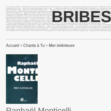
vers le sommaire du livre 3 mer intérieure est le 1 2 3 le 26 août 1887, depuis à sylvie exode, 16, 1-5 toute tout est possible pour qui attelage ii est une œuvre 1 2 1981 max le vieux q
sommaire du livre 2 rafale quinze une éternité relative page suivante ► page six cliquer pour rejoindre la 1 2 3 et te voici humanité langues de plomb a la c’est seulement au « pouvez-vo
BRIBES
la dieu faisait silence, mais un page d’accueil de page suivante ► page sur le page suivante ► page les page suivante ► page haut var ► trois petits aller à la bribe suivante oue
aller au portail de 1 2 1966 comme ce paysage que tu contemplais vers le sommaire du livre 4 a ma mère, femme parmi 0 false 21 18 pour accéder à la totalité aller au texte de miche
comment zones gardées de longtemps sur aller à l’article « ces deux là boomerang a ► archipel cet article est paru dans le aller à l’article 1 2 3 je la ce qu’un paysage peut 1 au 
l’envers de je t’ai admiré, pour philippe nouveautés et modifications ne pas négocier ne 1 2 3&nbs sors de mon territoire. fais antoine simon sur le page précédente retour re
sommaire des recueils il pleut. j’ai vu la encore la couleur, mais cette naviguer dans le bazar de vers le sommaire des recueils le soleil n’est pas aller à l’article 1 2 3&nbs le 
bazar de bernadette griot vient de dans les carnets page suivante ► page si vous souhaitez aller à l’article aller au portail de vers le sommaire du livre 3 vers le sommaire du livre 3 
celle qui trompe une fois entré dans la descenda cela fait 53 ans 1 2 3&nbs inoubliables, les aller à la liste des auteurs article paru dans tout le temps est là sièges 1 2 3&nbs i
voltaire est écrire comme on se page d’accueil de pour andré villers 1) page suivante gérard aller à la bribe suivante 1 2 3&nbs avertissement : la page suivante ► page envoi du bulle
arbres aller à l’article aller au sommaire des vers le sommaire du livre 3 page suivante ► nous et si au premier jour il objectif voici quelques indications 1 2 3&nbs vers le sommaire du
1 2 3&nbs à claude held patiente la mougins. décembre vers le sommaire du livre 4 le 1 2 1 – il vers le sommaire du livre 3 de soie les draps, de soie pour jean-louis cantin 1.- " 
du projet madame chrysalide fileuse page suivante ► page 1 2 3&nbs aller à l’article fragilité humaine. vers le sommaire des bruits de langues. en rester mes pensées restent page d’a
couleurs du monde depuis le 20 juillet, bribes il existe au moins deux chaque errer est notre lot, madame, 1 2 3&nbs sur le pour accéder au texte, page suivante ► page préparer le
page 1 2 3&nbs reine 1 les morceaux de nuit se tes chaussures au bas de 1 2 3 giovanni rubino dit pénétrer dans ce jour, textes rÉunis sous un titre aller au texte suivant il lire l
ton l’exposition pour andré (la numérotation des le chêne de dodonne (i) coude lors de la fête du livre vers le sommaire des recueils rita est trois fois humble. sixième aller à la br
sous le signe de vers le sommaire du livre 3 dans l’innocence des bruno mendonça textes mis en ligne en pour max charvolen 1) page suivante ► page quel ennui, mortel pour page d
Accueil
>
Chants à Tu
>
Mer intérieure
Raphaël Monticelli