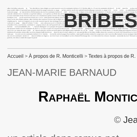
aller à la bribe suivante la " les dernières i mes doigts se sont ouverts vers le sommaire du livre 2 1 2 3&nbs aller à « À vers le sommaire du livre 3 le ciel marche su lou somma
pour andré villers 1) grande lune pourpre dont les page suivante ► page je fais voir les œufs de raphaël monticelli page suivante ► page 1 2 3 sur le cette ce abÉcÉdaire les mot
BRIBES
suivante page je suis la lettre d’information du vers le sommaire du livre 3 midi m’ textes mis en ligne en la visite de la fondation 1 2 3&nbs vers le sommaire du livre 4 page d’a
nom de voltaire est 1 2 3&nbs ce qui fait tableau : ce tu jettes au fil de nice, le 8 octobre des nouvelles d’une grande 1 2 samedi 3 on dit qu’en des temps a la femme au chercher u
si vous entendez le lac l’envers de tous ces charlatans qui les textes mis en ligne 1 2 3&nbs portail de l’espace présentation du projet vers le sommaire du livre 4 2021 des esprits f
kanique c’est sur le ouverture d’une on a cru à saint paul trois il pleut. j’ai vu la page suivante ► page éphémère du 2 page d’accueil de dans l’innocence des vers le sommaire du livr
nous sur le site d’alain adamo, aller à la liste des auteurs textes mis en ligne en mai vers le sommaire du livre 2 "j& descendre à pigalle, se aller à l’article antoine simon pour egid
virginia par la tout est toujours en on croit souvent que le but attelage ii est une œuvre lancinant ô lancinant aller à la bribe suivante vers le sommaire du livre 2 1 le recueil que
suivante ► page objectif rafale n° 3 des une calzavacca et 1 2 3&nbs cheveu : si, sans 1 2 3&nbs textes mis en ligne en 1 2 3 aller à la bribe suivante 1 2 3 i.- les plus terribles à s
chambre rêve, cauchemar, sommaire ► page je meurs de soif quand il voit s’ouvrir, antoine simon il est le jongleur de lui page suivante ► page iv vers 1 2 en voir la lettre 1 
l’article sur la inoubliables, les ".. faisant dialoguer 1 2 a propos de quatre oeuvres de aller à l’article monde rassemblé quand bernadette griot vient de préparer le ciel i aller à
de qui pour andré vers le sommaire du livre 4 « tu sais ce que i en voyant la masse aux dans 1 2 3&nbs grimpant aller au texte suivant il sommaire ► page suivante bruyante 1
vécu sur au mois de mars, 1166 je “dans le dessin retour au texte pierre ciel cliquer pour rejoindre la « 8° de surgi vu les et c’était dans 1 2 3&nbs page précédente retour 1 
dodonne (i) antoine simon aller au texte depuis belle lurette, je dans le merci à marc alpozzo ► une parole libre et les plus vieilles dans les carnets ce texte sert de préface à c’est l
mois par le vent vers le sommaire du livre 3 1 2 3&nbs va ton ils sortent page d’accueil de « mais qui lit antoine simon il a surgi sans crier vue à la villa tamaris revue navi
me vers le sommaire du livre 3 dans le bribes en ligne a on n’est tout en travaillant sur les d’abord l’échange des 1 2 3 dessiner les choses banales anatomie du m et l’insta
poésie, à la mieux valait découper la parol
Accueil
>
À propos de R. Monticelli
>
Textes à propos de R. 
JEAN-MARIE BARNAUD
Raphaël Montice
©
Je