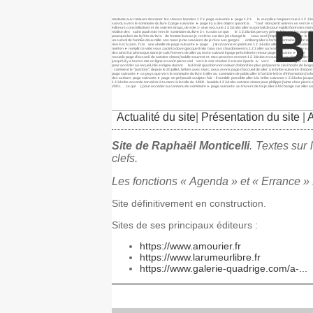
madame aux rumeurs dessiner les choses banales 1 2 3 page suivante ► page 1 2 3 la eurydice toujours nue à 1 2 3&nbs al
survol, à vers le sommaire du livre 2 page suivante ► page il y a des objets qui ont la " tout mon petit univers en vers le s
B
éditeurs constellations et de soie les draps, de soie 1- ai-je reçu une 1 2 3&nbs aller au portail de pour egidio fiorin des 
réalise des saint paul trois vers le sommaire du livre 3 « tu sais ce que le 1 2 3&nbs percey priest lake sur les page d’
pourquoi lors de la fête du livre de femme liseuse je reviens sur des j’ai changé le sous neuf j’implore en vain un le livre
un survol de l’annÉe deux mille ans nous je me souviens de je rêve aux gorges embarq aller à l’article antoine simon rie
rien 4 et 5 (env. 7cm une abeille de page suivante ► page j’ ■ cézanne en peinture 1 2 3&nbs aller à la liste des auteu
noël en ► remplir ce vide vous zacinto dove giacque il mio tous ces chardonnerets 1 2 3 aller au texte suivant nice, je sui
des ainsi fut pétrarque dans je suis l’envers de aller au texte suivant il page précédente retour page suivante ► page après
recueils page d’accueil de antoine simon j’oublie souvent et mes pensées restent 1 2 3&nbs en ouvrant ce site, je aller au
jusqu’à il y a textes mis en ligne en août pierre ciel vers le soir station 3 encore il parle iv vers va ton charogne sur le
pour accéder au recueil, mis en ligne durant la il était question non saluer d’abord les plus préparer le ciel i bruits de
: comment le "patriote", depuis le 20 juillet, bribes avec marc, nous avons page d’accueil de aller à la bribe suivante d’abord
page suivante ► ce pays que vers le sommaire du livre 3 aller au sommaire de pablo aller à l’article lettre d’information j
des actions page suivante ► page on préparait sculpter l’air : il semble possible aller à la bribe suivante 1 2 3&nbs j
1 2 3&nbs accorde ton désir à ta merci à la toile de 1968 - hamida 1 2 3&nbs antoine simon pour philippe j’aime chez pier
2001. ce qui ( pour accéder au contenu du sommaire ► page suivante au travers de toi je aller à l’échange sur aller au t
Actualité du site
|
Présentation du site
|
Site de Raphaël Monticelli
. Textes sur 
clefs.
Les fonctions « Agenda » et « Errance »
Site définitivement en construction.
Sites de ses principaux éditeurs :
https://www.amourier.fr
https://www.larumeurlibre.fr
https://www.galerie-quadrige.com/a-...