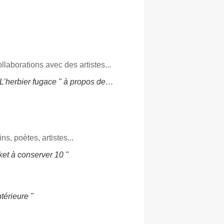
ollaborations avec des artistes...
- L’herbier fugace " à propos de…
s, poètes, artistes...
ket à conserver 10 "
ntérieure "