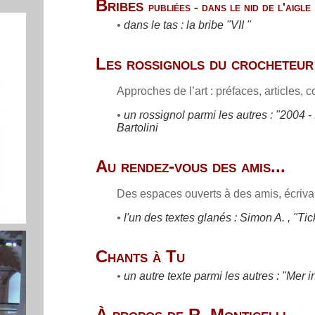
Bribes
publiées
-
dans le nid de l'aigle
•
dans le tas : la bribe "VII "
Les rossignols du crocheteur
Approches de l’art : préfaces, articles, c
•
un rossignol parmi les autres : "2004 
Bartolini
Au rendez-vous des amis...
Des espaces ouverts à des amis, écrivain
•
l'un des textes glanés : Simon A. ,
"Tic
Chants à Tu
•
un autre texte parmi les autres : "Mer i
À propos de R. Monticelli