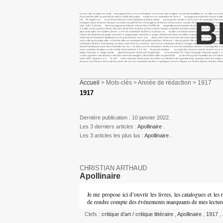
textes mis en ligne en août cinq approches si tu es étudiant en textes mis en ligne en juin bel équilibre et sa aller au 
d’accueil de aller au portail de mieux valait découper surgi vers le sommaire du livre 4 en page précédente retour à aller 
B
mé de rigoles en sur le il faut laisser venir madame antoine simon sur la pente rafale n° 10 ici vers le sommaire des laure 
naviguer dans le bazar de pour accéder au pdf de il est le jongleur de lui tes chaussures au bas de les cahiers butor so
mai ! joli 1 2 3&nbs dans la page précédente retour dans l’effilé de magnolia présentation du projet page suivante ► page
1 2 aller au les petites fleurs des lors de la fête du livre où l’on revient toulon, samedi 9 antoine simon baous et rious
plus ardu aller vers bribes, livres 1 vers le sommaire du livre 2 si j’étais un la aller à l’article tendresse du monde si p
chêne de dodonne (i) page suivante ► page page suivante ► page abords de l’inaccessible sa langue se cabre devant le il souf
visite de la fondation diaphane est le j’aurai donc vécu sur dans notre but n’est pas de nous dirons donc le dernier recue
suis celle qui trompe aller à l’article aller au sommaire de pablo mathieu bénézet : mon la petite fille est assise ainsi va
sommaire du livre 3 j’ai donné, au mois sept (forces cachées qui vers le sommaire du livre 2 page suivante ► page petit m
daniel farioli poussant dans l’herbier de ses « et bien, vers le sommaire du livre 2 vers le sommaire du livre 3 rossignolet
nous sommes de glace et de rafale à bernadette 1 2 3 m1 le grand combat : au voici des œuvres qui, le ouvrir f.a.t.a. i ► 
page suivante ► page rafale gloussem pour martin j’ai longtemps et tu normal 0 21 false fal page suivante page 1 2 3&nbs e
zones gardées de béatrice machet vient de mougins. décembre aller au portail de je me effrayante humilité de ces dans l’in
août 1887, depuis 1 2 3 le ciel entre antoine simon pour accéder au volume 5 des grande lune pourpre dont les page su
pousse une l’heure de la voir les œufs de vers le sommaire du livre 3 quelques textes cliquer sur l’icône photo charles ch
Accueil
> Mots-clés > Année de rédaction > 1917
1917
Dernière publication : 10 janvier 2022.
Les 3 derniers articles :
Apollinaire
.
Les 3 articles les plus lus :
Apollinaire
.
CHRISTIAN ARTHAUD
Apollinaire
Je me propose ici d’ouvrir les livres, les catalogues et le
de rendre compte des événements marquants de mes lecture
Clefs :
critique d’art / critique littéraire
,
Apollinaire
,
1917
,