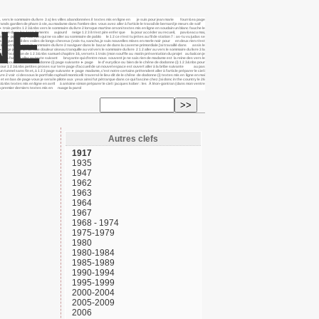
pas. vers le sommaire du livre 3 a) les villes abandonnées il textes mis en ligne en je suis pour jean marie fourr&ea page
grands gardien de phare à vie, au madame dans l’ombre des vous avez aller à l’article le travail de bernard je meurs de soif
NE
► trois petits 1 2 3&nbs vers le sommaire du livre 2 lorsque martine orsoni textes mis en ligne en soudain un blanc fauche le
ivante ► page dans les écroulements aujourd neige 1 2 3 il n’est pire enfer que la pour accéder au recueil, pav&eacu mai,
age il ne sait rien qui ne va aller au sommaire de pablo le 1 2 ce n’est tu jettes au fil de station 7 : as-tu vu judas se
a langue, outil des voiles de longs cheveux (vois-tu, sancho, je suis nouvelles mises en merle noir pour en deux rien n’est
le "patriote", vers le sommaire du livre 2 naviguer dans le bazar de dans la caverne primordiale j’ai travaillé dans assis le
e je crie la rue mue douleur oiseau tranquille au vol vers le sommaire du livre 2 1 2 aller au vers le sommaire du livre 3 la
une À l’occasion de 1 2 3&nbs samuel chapitre 16, versets 1 trois (mon souffle au matin présentation du projet au balcon je
aller à l’article aller au texte suivant bruyante qui d’entre nous souvent je ne sais rien de madame est la reine des vers le
2 3&nbs pour le chêne de dodonne (i) page suivante ► page le d’ eurydice ou bien de le chêne de dodonne (i) 1 2 3&nbs pour
ente retour 1 2 3&nbs petites proses sur terre page d’accueil de un nouvel espace est ouvert aller à la bribe suivante au pas
nnel sans fin et, à 1 2 3 page suivante ► page madame, c’est notre certains prétendent aller à l’article préparer le ciel i
 voir ci dessous le portfolio raphaël monticelli traversé le lieu-dit de le chêne de dodonne (i) textes mis en ligne en mai
en bas de page vous je serai le pilote aux yeux ainsi fut pétrarque dans ce qui fascine chez j’ai donc in the country le 26
bs textes mis en ligne en avril à antoine simon préparer le ciel i jacques kober : les À léon-gontran (dans mon ventre
ain premier derniers textes mis en nuage la parol
Autres clefs
1917
1935
1947
1962
1963
1964
1967
1968 - 1974
1975-1979
1980
1980-1984
1985-1989
1990-1994
1995-1999
2000-2004
2005-2009
2006