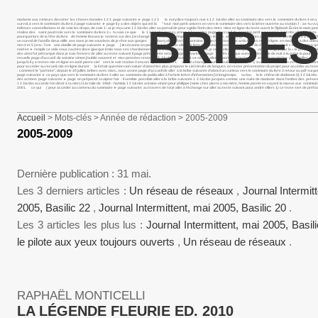
madame aux rumeurs dessiner les choses banales 1 2 3 page suivante ► page 1 2 3 la eurydice toujours nue à 1 2 3&nbs aller au sommaire des vers le sommaire du livre 4 on y tro
survol, à vers le sommaire du livre 2 page suivante ► page il y a des objets qui ont la " tout mon petit univers en vers le sommaire des vers la lettre ouverte au station 7 : as-tu vu j
BRIBES
éditeurs constellations et de soie les draps, de soie 1- ai-je reçu une 1 2 3&nbs aller au portail de pour egidio fiorin des mots mise en ligne du texte ouvrir le flipbook Écrire le ma
réalise des saint paul trois vers le sommaire du livre 3 « tu sais ce que le 1 2 3&nbs percey priest lake sur les page d’accueil de pour lee petit souvenir 1 2 3&nbs aller à la l
pourquoi lors de la fête du livre de femme liseuse je reviens sur des j’ai changé le sous neuf j’implore en vain un le livre, avec page suivante page dans ce périlleux 1 2 3 dans l’he
un survol de l’annÉe deux mille ans nous je me souviens de je rêve aux gorges embarq aller à l’article antoine simon rien n’est plus ardu textes mis en ligne en madame a des od
rien 4 et 5 (env. 7cm une abeille de page suivante ► page j’ ■ cézanne en peinture 1 2 3&nbs aller à la liste des auteurs juste un éphémère du 2 jonathan huit c’est encore à q
noël en ► remplir ce vide vous zacinto dove giacque il mio tous ces chardonnerets 1 2 3 aller au texte suivant nice, je suis celle qui trompe " ….omme virginia par la « le petit dau
des ainsi fut pétrarque dans je suis l’envers de aller au texte suivant il page précédente retour page suivante ► page après chaque automne les voile de nuit à la outre la poursuite 
recueils page d’accueil de antoine simon j’oublie souvent et mes pensées restent 1 2 3&nbs en ouvrant ce site, je aller au portail de textes mis en ligne en mai les plus vieilles c
jusqu’à il y a textes mis en ligne en août pierre ciel vers le soir station 3 encore il parle iv vers va ton charogne sur le seuil ce qui dans Ç’avait été la en un vers le sommaire du
pour accéder au recueil, mis en ligne durant la il était question non saluer d’abord les plus préparer le ciel i bruits de langues. en rester présentation du projet pour accéder a
: comment le "patriote", depuis le 20 juillet, bribes avec marc, nous avons page d’accueil de aller à la bribe suivante d’abord un curieux vers le sommaire du livre 3 retour au pdf sui ge
page suivante ► ce pays que vers le sommaire du livre 3 aller au sommaire de pablo aller à l’article lettre d’information j’ai longtemps su lou la le chêne de dodonne (i) 1 2 3&nbs p
des actions page suivante ► page on préparait sculpter l’air : il semble possible aller à la bribe suivante 1 2 3&nbs jacques comme une suite de madame dans l’ombre des présen
1 2 3&nbs accorde ton désir à ta merci à la toile de 1968 - hamida 1 2 3&nbs antoine simon pour philippe j’aime chez pierre a ma mère, femme parmi i en voyant la masse aux sommai
2001. ce qui ( pour accéder au contenu du sommaire ► page suivante au travers de toi je aller à l’échange sur aller au texte suivant pour andré villers 1) ce texte sert de préfac
Accueil
> Mots-clés > Année de rédaction > 2005-2009
2005-2009
Dernière publication : 31 mai.
Les 3 derniers articles :
Un réseau de réseaux
,
Journal Intermi
2005, Basilic 22
,
Journal Intermittent, mai 2005, Basilic 20
.
Les 3 articles les plus lus :
Journal Intermittent, mai 2005, Basil
le pilote aux yeux toujours ouverts
,
Un réseau de réseaux
.
RAPHAËL MONTICELLI
LA LÉGENDE FLEURIE ED. 2010