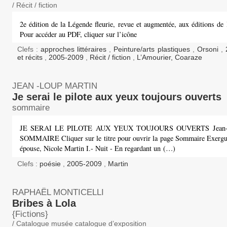
/ Récit / fiction
2e édition de la Légende fleurie, revue et augmentée, aux éditions de
Pour accéder au PDF, cliquer sur l’icône
Clefs :
approches littéraires
,
Peinture/arts plastiques
,
Orsoni
,
et récits
,
2005-2009
,
Récit / fiction
,
L’Amourier, Coaraze
JEAN -LOUP MARTIN
Je serai le pilote aux yeux toujours ouverts
sommaire
JE SERAI LE PILOTE AUX YEUX TOUJOURS OUVERTS Jean-L
SOMMAIRE Cliquer sur le titre pour ouvrir la page Sommaire Exerg
épouse, Nicole Martin I.- Nuit - En regardant un (…)
Clefs :
poésie
,
2005-2009
,
Martin
RAPHAËL MONTICELLI
Bribes à Lola
{Fictions}
/ Catalogue musée catalogue d’exposition