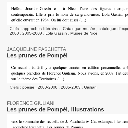
Hélène Jourdan-Gassin est, à Nice, l’une des figures marquan
contemporain. Elle a pris le nom de sa grand-mère, Lola Gassin, po
qu’elle ouvrait en 1984. On lui doit aussi (…)
Clefs :
approches littéraires
,
Catalogue musée
,
catalogue d’exp
2008
,
2005-2009
,
Lola Gassin
,
Musée de Nice
JACQUELINE PASCHETTA
Les prunes de Pompéi
Ce recueil, édité il y a quelques années en édition personnelle, a é
quelques planches de Florence Giuliani. Nous avions, en 2007, fait de
sur le thème des Territoires (…)
Clefs :
poésie
,
2003-2008
,
2005-2009
,
Giuliani
FLORENCE GIULIANI
Les prunes de Pompéi, illustrations
vers le sommaire des recueils de J. Paschetta ► Ces estampes illustrent
Jacqueline Paschetta, Les prunes de Pompéi