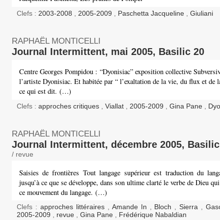
Clefs :
2003-2008
,
2005-2009
,
Paschetta Jacqueline
,
Giuliani
RAPHAËL MONTICELLI
Journal Intermittent, mai 2005, Basilic 20
Centre Georges Pompidou : “Dyonisiac” exposition collective Subversiv
l’artiste Dyonisiac. Et habitée par “ l’exaltation de la vie, du flux et de l
ce qui est dit. (…)
Clefs :
approches critiques
,
Viallat
,
2005-2009
,
Gina Pane
,
Dyo
RAPHAËL MONTICELLI
Journal Intermittent, décembre 2005, Basilic
/ revue
Saisies de frontières Tout langage supérieur est traduction du langa
jusqu’à ce que se développe, dans son ultime clarté le verbe de Dieu qui 
ce mouvement du langage. (…)
Clefs :
approches littéraires
,
Amande In
,
Bloch
,
Sierra
,
Ga
2005-2009
,
revue
,
Gina Pane
,
Frédérique Nabaldian