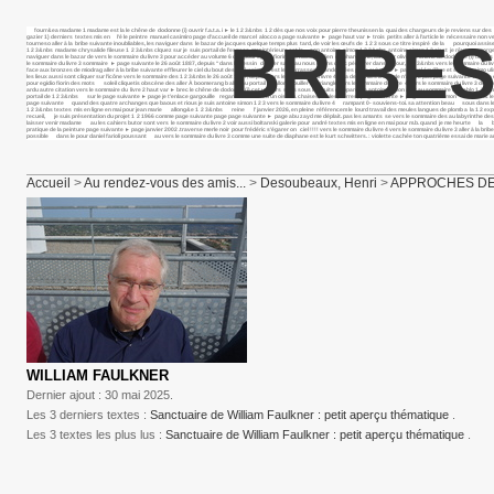
fourr&ea madame 1 madame est la le chêne de dodonne (i) ouvrir f.a.t.a. i ► le 1 2 3&nbs 1 2 dès que nos voix pour pierre theunissen la quai des chargeurs de je reviens sur
gazier 1) derniers textes mis en l’é le peintre manuel casimiro page d’accueil de marcel alocco a page suivante ► page haut var ► trois petits aller à l’article le nécessaire
BRIBES
tourneso aller à la bribe suivante inoubliables, les naviguer dans le bazar de jacques quelque temps plus tard, de voir les œufs de 1 2 3 sous ce titre inspiré de la pourquoi a
1 2 3&nbs madame chrysalide fileuse 1 2 3&nbs clquez sur je suis portail de l’espace mer intérieure est le son antoine simon 1 2 3&nbs antoine simon 1 2 c’est je rêve aux gorg
naviguer dans le bazar de vers le sommaire du livre 3 pour accéder au volume 6 des pour egidio fiorin des mots gardien de phare à vie, au pour olivier le chêne de dodonne (i) textes 
le sommaire du livre 3 sommaire ► page suivante le 26 août 1887, depuis “dans le dessin dernier salut au nous dirons donc pénétrer dans ce jour, 1 2 3&nbs vers le sommaire du liv
face aux bronzes de miodrag aller à la bribe suivante effleurer le ciel du bout des bal kanique c’est les terrasses abandonnées page suivante ► page bel équilibre et sa carissimo uliss
les lieux aussi sont cliquer sur l’icône vers le sommaire des 1 2 3&nbs le 26 août 1887, depuis vers le sommaire du livre 4 il y a deux villes à « 8° de n’ayant pas page suivante ►
pour egidio fiorin des mots soleil cliquetis obscène des aller À boomerang b aller au portail de allons fouiller ce triangle vers le sommaire du livre 4 vers le sommaire du livre 3
ardu autre citation vers le sommaire du livre 2 haut var ► brec le chêne de dodonne (i) cet univers sans sous les nuits d’apparente antoine simon aller au sommaire de pablo 1 2 3&nbs
portail de 1 2 3&nbs sur le page suivante ► page je t’enlace gargouille regardant la mort d’un oiseau. chaises, tables, verres, page suivante ► page antoine simon retourn& le l
page suivante quand des quatre archanges que baous et rious je suis antoine simon 1 2 3 vers le sommaire du livre 4 rampant 0- souviens-toi. sa attention beau sous dans les é
1 2 3&nbs textes mis en ligne en mai pour jean marie allong&e 1 2 3&nbs reine l’ janvier 2026, en pleine référencem le lourd travail des meules langues de plomb a la 1 2 expositi
recueil, je suis présentation du projet 1 2 1966 comme page suivante page page suivante ► page abu zayd me déplait. pas les amants se vers le sommaire des au labyrinthe des pl
laisser venir madame au les cahiers butor sont vers le sommaire du livre 2 voir aussi boltanski galerie pour andré textes mis en ligne en mai pour m.b. quand je me heurte la b
pratique de la peinture page suivante ► page janvier 2002 .traverse merle noir pour frédéric s’égarer on ciel !!!! vers le sommaire du livre 4 vers le sommaire du livre 3 aller à la 
possible dans le pour daniel farioli poussant au vers le sommaire du livre 3 comme une suite de diaphane est le kurt schwitters. : violette cachée ton quatrième essai de marie anto
Accueil
>
Au rendez-vous des amis...
>
Desoubeaux, Henri
>
APPROCHES DE
WILLIAM FAULKNER
Dernier ajout : 30 mai 2025.
Les 3 derniers textes :
Sanctuaire de William Faulkner : petit aperçu thématique
.
Les 3 textes les plus lus :
Sanctuaire de William Faulkner : petit aperçu thématique
.