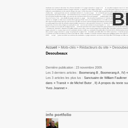
madame aux rumeurs dessiner les choses banales 1 2 3 page suivante ► page 1 2 3 la eurydice toujours nue à 1 2 3&nbs al
survol, à vers le sommaire du livre 2 page suivante ► page il y a des objets qui ont la " tout mon petit univers en vers le s
B
éditeurs constellations et de soie les draps, de soie 1- ai-je reçu une 1 2 3&nbs aller au portail de pour egidio fiorin des 
réalise des saint paul trois vers le sommaire du livre 3 « tu sais ce que le 1 2 3&nbs percey priest lake sur les page d’
pourquoi lors de la fête du livre de femme liseuse je reviens sur des j’ai changé le sous neuf j’implore en vain un le livre
un survol de l’annÉe deux mille ans nous je me souviens de je rêve aux gorges embarq aller à l’article antoine simon rie
rien 4 et 5 (env. 7cm une abeille de page suivante ► page j’ ■ cézanne en peinture 1 2 3&nbs aller à la liste des auteu
noël en ► remplir ce vide vous zacinto dove giacque il mio tous ces chardonnerets 1 2 3 aller au texte suivant nice, je sui
des ainsi fut pétrarque dans je suis l’envers de aller au texte suivant il page précédente retour page suivante ► page après
recueils page d’accueil de antoine simon j’oublie souvent et mes pensées restent 1 2 3&nbs en ouvrant ce site, je aller au
jusqu’à il y a textes mis en ligne en août pierre ciel vers le soir station 3 encore il parle iv vers va ton charogne sur le
pour accéder au recueil, mis en ligne durant la il était question non saluer d’abord les plus préparer le ciel i bruits de
: comment le "patriote", depuis le 20 juillet, bribes avec marc, nous avons page d’accueil de aller à la bribe suivante d’abord
page suivante ► ce pays que vers le sommaire du livre 3 aller au sommaire de pablo aller à l’article lettre d’information j
des actions page suivante ► page on préparait sculpter l’air : il semble possible aller à la bribe suivante 1 2 3&nbs j
1 2 3&nbs accorde ton désir à ta merci à la toile de 1968 - hamida 1 2 3&nbs antoine simon pour philippe j’aime chez pier
2001. ce qui ( pour accéder au contenu du sommaire ► page suivante au travers de toi je aller à l’échange sur aller au t
Accueil
> Mots-clés > Rédacteurs du site > Desoube
Desoubeaux
Dernière publication : 23 novembre 2009.
Les 3 derniers articles :
Boomerang B
,
Boomerang A
,
IV) «
Les 3 articles les plus lus :
Sanctuaire de William Faulkner 
dans « Transit » de Michel Butor
,
II) A propos du texte su
Yves Jeannet »
.
info portfolio