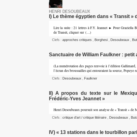
HENRI DESOUBEAUX
I) Le thème égyptien dans « Transit » 
Lire la suite : 21 lettres à F.Y. Jeannet ► Pour Graziella B
de Transit, cliquer sur (…)
Clefs :
approches critiques
,
Borghesi
,
Desoubeaux
,
But
Sanctuaire de William Faulkner : peti
(La numérotation des pages renvoie à l’édition Gallimard,
l’écran des broussailles qui entouraient la source, Popeye 
Clefs :
Desoubeaux
,
Faulkner
II) A propos du texte sur le Mexiqu
Frédéric-Yves Jeannet »
Henri Desoubeaux poursuit son analyse de « Transit » de 
Clefs :
critique d’art / critique littéraire
,
Desoubeaux
,
But
IV) « 13 stations dans le tourbillon par