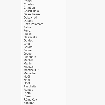
Cartier
Charles
Chartron
Cosculluela
Desoubeaux
Dobzynski
Durand
Enza Palamara
Fabre
Ferrat
Freixe
Gastecelle
Goalec
Griot
Gérard
Joquel
Joquel
Legendre
Machet
Martin
Migozzi
Monticelli R.
Ménaché
Noêl
Noël
Oriot
Paschetta
Renard
Riera
Riera
Rémy Katy
Simon A.