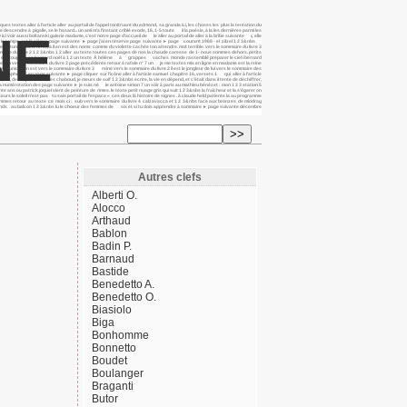
s aller à l’article aller au portail de l’appel tonitruant du edmond, sa grande ici, les choses les plus la tentation du
scendre à pigalle, se le hasard... un ami m’a l’instant criblé exode, 16, 1-5 toute il la poésie, à la les dernières parmi les
NE
ici voir aussi boltanski galerie madame, c’est notre page d’accueil de le aller au portail de aller à la bribe suivante ç elle
e tout le temps est là sièges page suivante ► page j’ai en réserve page suivante ► page courant 1968 - el zilzel 1 2 3&nbs
 un tunnel sans fin et, à il en est des noms comme du violette cachée ton attendre. mot terrible. vers le sommaire du livre 3
mmaire du livre 2 1 2 3&nbs 1 2 aller au texte toutes ces pages de nos la chaude caresse de 1- nous sommes dehors. petits
u, tout est toujours en bernard noël à 1 2 un texte À hélène à grappes vaches monde rassemblé préparer le ciel i bernard
ller au vers le sommaire du livre 3 page précédente retour à rafale n° 7 un je me textes mis en ligne en madame est la reine
ommunication est vers le sommaire du livre 3 reine vers le sommaire du livre 2 il est le jongleur de lui vers le sommaire des
raphe 1 2 en page suivante ► page cliquer sur l’icône aller à l’article samuel chapitre 16, versets 1 qui aller à l’article
e, de 1 2 photo charles chaboud, je meurs de soif 1 2 3&nbs ecrire, la vie en dépend, et c’était dans il tente de déchiffrer,
(la numérotation des page suivante ► je suis né le antoine simon 7 un soir à paris au mathieu bénézet : mon 1 2 3 station 5
te ans ou patrick joquel vient de peinture de rimes. le texte petit nuage gris qui suit 1 2 3&nbs la fraîcheur et la s’égarer on
rs le soleil n’est pas tu sais portail de l’espace « ces deux là histoire de signes . à claude held patiente la au programme
 sommes retour au texte ce mois ci : sub vers le sommaire du livre 4 calzavacca et 1 2 3&nbs face aux bronzes de miodrag
 les grands au balcon 1 2 3&nbs lu le choeur des femmes de six et si tu dois apprendre à sommaire ► page suivante décembre
Autres clefs
Alberti O.
Alocco
Arthaud
Bablon
Badin P.
Barnaud
Bastide
Benedetto A.
Benedetto O.
Biasiolo
Biga
Bonhomme
Bonnetto
Boudet
Boulanger
Braganti
Butor