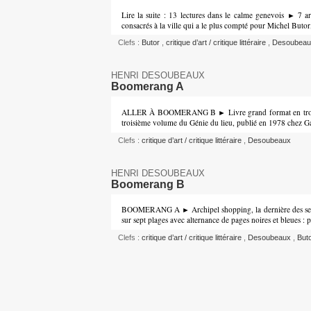
Lire la suite : 13 lectures dans le calme genevois ► 7 art
consacrés à la ville qui a le plus compté pour Michel Butor
Clefs :
Butor
,
critique d’art / critique littéraire
,
Desoubeau
HENRI DESOUBEAUX
Boomerang A
ALLER À BOOMERANG B ► Livre grand format en trois e
troisième volume du Génie du lieu, publié en 1978 chez G
Clefs :
critique d’art / critique littéraire
,
Desoubeaux
HENRI DESOUBEAUX
Boomerang B
BOOMERANG A ► Archipel shopping, la dernière des sept p
sur sept plages avec alternance de pages noires et bleues :
Clefs :
critique d’art / critique littéraire
,
Desoubeaux
,
But