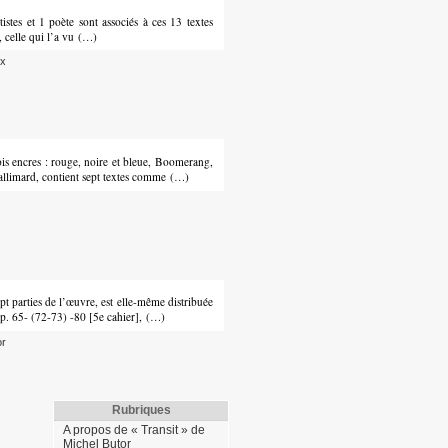
istes et 1 poète sont associés à ces 13 textes
, celle qui l’a vu (…)
x
ncres : rouge, noire et bleue, Boomerang,
allimard, contient sept textes comme (…)
arties de l’œuvre, est elle-même distribuée
 pp. 65- (72-73) -80 [5e cahier], (…)
or
Rubriques
A propos de « Transit » de
Michel Butor