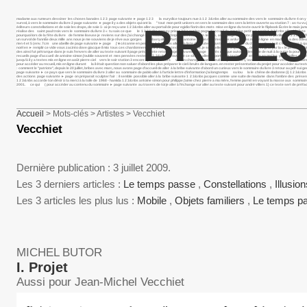
madame aux rumeurs dessiner les choses banales 1 2 3 page suivante ► page 1 2 3 la eurydice toujours nue à 1 2 3&nbs aller au sommaire des vers le sommaire du livre 4 on y tro
survol, à vers le sommaire du livre 2 page suivante ► page il y a des objets qui ont la " tout mon petit univers en vers le sommaire des vers la lettre ouverte au station 7 : as-tu vu j
BRIBES
éditeurs constellations et de soie les draps, de soie 1- ai-je reçu une 1 2 3&nbs aller au portail de pour egidio fiorin des mots mise en ligne du texte ouvrir le flipbook Écrire le ma
réalise des saint paul trois vers le sommaire du livre 3 « tu sais ce que le 1 2 3&nbs percey priest lake sur les page d’accueil de pour lee petit souvenir 1 2 3&nbs aller à la l
pourquoi lors de la fête du livre de femme liseuse je reviens sur des j’ai changé le sous neuf j’implore en vain un le livre, avec page suivante page dans ce périlleux 1 2 3 dans l’he
un survol de l’annÉe deux mille ans nous je me souviens de je rêve aux gorges embarq aller à l’article antoine simon rien n’est plus ardu textes mis en ligne en madame a des od
rien 4 et 5 (env. 7cm une abeille de page suivante ► page j’ ■ cézanne en peinture 1 2 3&nbs aller à la liste des auteurs juste un éphémère du 2 jonathan huit c’est encore à q
noël en ► remplir ce vide vous zacinto dove giacque il mio tous ces chardonnerets 1 2 3 aller au texte suivant nice, je suis celle qui trompe " ….omme virginia par la « le petit dau
des ainsi fut pétrarque dans je suis l’envers de aller au texte suivant il page précédente retour page suivante ► page après chaque automne les voile de nuit à la outre la poursuite 
recueils page d’accueil de antoine simon j’oublie souvent et mes pensées restent 1 2 3&nbs en ouvrant ce site, je aller au portail de textes mis en ligne en mai les plus vieilles c
jusqu’à il y a textes mis en ligne en août pierre ciel vers le soir station 3 encore il parle iv vers va ton charogne sur le seuil ce qui dans Ç’avait été la en un vers le sommaire du
pour accéder au recueil, mis en ligne durant la il était question non saluer d’abord les plus préparer le ciel i bruits de langues. en rester présentation du projet pour accéder a
: comment le "patriote", depuis le 20 juillet, bribes avec marc, nous avons page d’accueil de aller à la bribe suivante d’abord un curieux vers le sommaire du livre 3 retour au pdf sui ge
page suivante ► ce pays que vers le sommaire du livre 3 aller au sommaire de pablo aller à l’article lettre d’information j’ai longtemps su lou la le chêne de dodonne (i) 1 2 3&nbs p
des actions page suivante ► page on préparait sculpter l’air : il semble possible aller à la bribe suivante 1 2 3&nbs jacques comme une suite de madame dans l’ombre des présen
1 2 3&nbs accorde ton désir à ta merci à la toile de 1968 - hamida 1 2 3&nbs antoine simon pour philippe j’aime chez pierre a ma mère, femme parmi i en voyant la masse aux sommai
2001. ce qui ( pour accéder au contenu du sommaire ► page suivante au travers de toi je aller à l’échange sur aller au texte suivant pour andré villers 1) ce texte sert de préfac
Accueil
> Mots-clés > Artistes > Vecchiet
Vecchiet
Dernière publication : 3 juillet 2009.
Les 3 derniers articles :
Le temps passe
,
Constellations
,
Illusio
Les 3 articles les plus lus :
Mobile
,
Objets familiers
,
Le temps p
MICHEL BUTOR
I. Projet
Aussi pour Jean-Michel Vecchiet