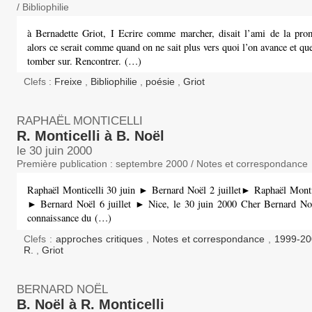
/ Bibliophilie
à Bernadette Griot, I Ecrire comme marcher, disait l’ami de la pr
alors ce serait comme quand on ne sait plus vers quoi l’on avance et que 
tomber sur. Rencontrer. (…)
Clefs :
Freixe
,
Bibliophilie
,
poésie
,
Griot
RAPHAËL MONTICELLI
R. Monticelli à B. Noël
le 30 juin 2000
Première publication : septembre 2000 / Notes et correspondance
Raphaël Monticelli 30 juin ► Bernard Noël 2 juillet► Raphaël Montice
► Bernard Noël 6 juillet ► Nice, le 30 juin 2000 Cher Bernard Noë
connaissance du (…)
Clefs :
approches critiques
,
Notes et correspondance
,
1999-2
R.
,
Griot
BERNARD NOËL
B. Noël à R. Monticelli