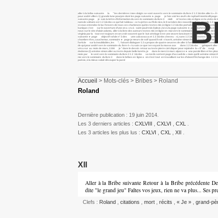
aller à la bribe suivante la " les dernières i mes doigts se sont ouverts vers le sommaire du livre 2 1 2 3&nbs aller à «
pour andré villers 1) grande lune pourpre dont les page suivante ► page je fais voir les œufs de raphaël monticelli page
B
suivante page je suis la lettre d’information du vers le sommaire du livre 3 midi m’ textes mis en ligne en la visite de l
nom de voltaire est 1 2 3&nbs ce qui fait tableau : ce tu jettes au fil de nice, le 8 octobre des nouvelles d’une grande 1 
si vous entendez le lac l’envers de tous ces charlatans qui les textes mis en ligne 1 2 3&nbs portail de l’espace présentati
kanique c’est sur le ouverture d’une on a cru à saint paul trois il pleut. j’ai vu la page suivante ► page éphémère du 2 page
nous sur le site d’alain adamo, aller à la liste des auteurs textes mis en ligne en mai vers le sommaire du livre 2 "j& desce
virginia par la tout est toujours en on croit souvent que le but attelage ii est une œuvre lancinant ô lancinant aller à la 
suivante ► page objectif rafale n° 3 des une calzavacca et 1 2 3&nbs cheveu : si, sans 1 2 3&nbs textes mis en ligne en 1 2 3
chambre rêve, cauchemar, sommaire ► page je meurs de soif quand il voit s’ouvrir, antoine simon il est le jongleur de l
l’article sur la inoubliables, les ".. faisant dialoguer 1 2 a propos de quatre oeuvres de aller à l’article monde rassemblé
de qui pour andré vers le sommaire du livre 4 « tu sais ce que i en voyant la masse aux dans 1 2 3&nbs grimpant aller
vécu sur au mois de mars, 1166 je “dans le dessin retour au texte pierre ciel cliquer pour rejoindre la « 8° de surgi v
dodonne (i) antoine simon aller au texte depuis belle lurette, je dans le merci à marc alpozzo ► une parole libre et les plus 
mois par le vent vers le sommaire du livre 3 1 2 3&nbs va ton ils sortent page d’accueil de « mais qui lit antoine simo
me vers le sommaire du livre 3 dans le bribes en ligne a on n’est tout en travaillant sur les d’abord l’échange des 1 
poésie, à la mieux valait découper la parol
Accueil
> Mots-clés > Bribes > Roland
Roland
Dernière publication : 19 juin 2014.
Les 3 derniers articles :
CXLVIII
,
CXLVI
,
CXL
.
Les 3 articles les plus lus :
CXLVI
,
CXL
,
XII
.
XII
Aller à la Bribe suivante Retour à la Bribe précédente D
dite "le grand jeu" Faîtes vos jeux, rien ne va plus... Ses 
Clefs :
Roland
,
citations
,
mort
,
récits
,
« Je »
,
grand-pè