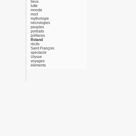
lieux
lutte
monde
mort
mythologie
nécrologies
peuples
portraits
préfaces
Roland
récits
Saint François
spectacle
Ulysse
voyages
éléments