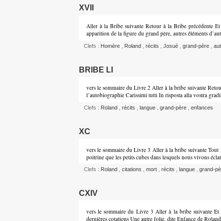
XVII
Aller à la Bribe suivante Retour à la Bribe précédente Et i
apparition de la figure du grand père, autres éléments d’au
Clefs :
Homère
,
Roland
,
récits
,
Josué
,
grand-père
,
au
BRIBE LI
vers le sommaire du Livre 2 Aller à la bribe suivante Reto
l’autobiographie Carissimi tutti In risposta alla vostra grad
Clefs :
Roland
,
récits
,
langue
,
grand-père
,
enfances
XC
vers le sommaire du Livre 3 Aller à la bribe suivante Tout l
poitrine que les petits cubes dans lesquels nous vivons écl
Clefs :
Roland
,
citations
,
mort
,
récits
,
langue
,
grand-p
CXIV
vers le sommaire du Livre 3 Aller à la bribe suivante Et 
dernières cotations Une autre folie, dite Enfance de Rolan