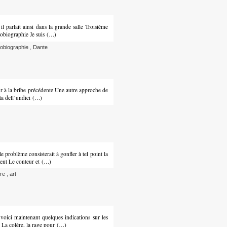
l parlait ainsi dans la grande salle Troisième
tobiographie Je suis (…)
tobiographie
,
Dante
ur à la bribe précédente Une autre approche de
ita dell’undici (…)
e problème consisterait à gonfler à tel point la
atent Le conteur et (…)
ère
,
art
voici maintenant quelques indications sur les
d La colère, la rage pour (…)