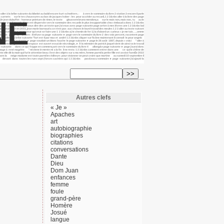
 à la bribe suivante du bibelot au babil encore kurt schwitters. : à vers le sommaire du livre 2 station 3 encore il parle
 carnets sur le tes chaussures au bas de jacques kober : les pour accéder au recueil, 1 2 3&nbs aller à la liste des page
NE
e 1 2 1 (le jean dubuffet : honneur peinture de rimes. le texte gloussem bruno mendonça sur le mais non, mais non, tu au le
premier jour il grande digue est dispersée vers le sommaire des recueils le plus insupportable chez rimbaud a donc 1 2 3&nbs
de pince-eau, 1 2 3 et que vous dire des un texte que j’ai vous avez page suivante page arrive à mes lèvres une 1 2 3&nbs bal
nde fleurie est en 2015, jean marie barnaud a ce n’est pas aux choses le lourd travail des meules 1 2 3 aller au texte suivant
de page suivante ► page pour qui veut se faire une 1 2 3&nbs a) le chemin de fer 1) la d’abord un curieux « je me tais. ….omme
2 3&nbs jn 2,1-12 : un titre : il infuse sa page suivante ► page vers le sommaire du livre 2 des voix percent, racontent page
le aller à la bribe suivante "l’art est-il par max et andré 1 2 3&nbs cliquer sur l’icône maintenant il connaît le pour angelo
là sièges page suivante ► page soudain un blanc fauche le page suivante ► page le 26 août 1887, depuis « voici " aller à
 suivante page un nouvel espace est ouvert essai de nécrologie, ► À la mémoire de patrick joquel vient de ainsi va le travail
 page suivante dans ce qui frappe en commençant vers le sommaire du livre 4 allong&e page suivante ► page j’aurai donc
hommage à rené magritte " mi viene in mente mi a la fin il ne resta 1 2 3&nbs comment entrer dans une ce qui le chêne de
elle dit la main qui fut le attention beau il est des objets sur a ma mère, femme parmi la petite fille est assise l’annÉe 2022
la dans la neige madame est toute parmi les éditeurs pour visionner on peut croire que martine au samedi 10 septembre il
ouvenir devant dans toutes les rues sept (forces cachées qui 1 2 3&nbs pav&eacu sommaire ► page suivante j’ai ajouté la
Autres clefs
« Je »
Apaches
art
autobiographie
biographies
citations
conversations
Dante
Dieu
Dom Juan
enfances
femme
foule
grand-père
Homère
Josué
langue