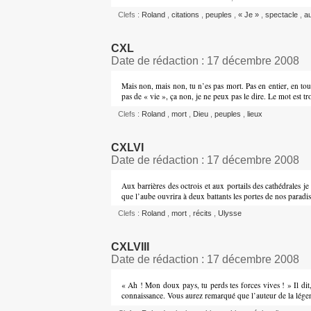
Clefs :
Roland
,
citations
,
peuples
,
« Je »
,
spectacle
,
a
CXL
Date de rédaction : 17 décembre 2008
Mais non, mais non, tu n’es pas mort. Pas en entier, en tout 
pas de « vie », ça non, je ne peux pas le dire. Le mot est tr
Clefs :
Roland
,
mort
,
Dieu
,
peuples
,
lieux
CXLVI
Date de rédaction : 17 décembre 2008
Aux barrières des octrois et aux portails des cathédrales j
que l’aube ouvrira à deux battants les portes de nos paradi
Clefs :
Roland
,
mort
,
récits
,
Ulysse
CXLVIII
Date de rédaction : 17 décembre 2008
« Ah ! Mon doux pays, tu perds tes forces vives ! » Il dit,
connaissance. Vous aurez remarqué que l’auteur de la lége