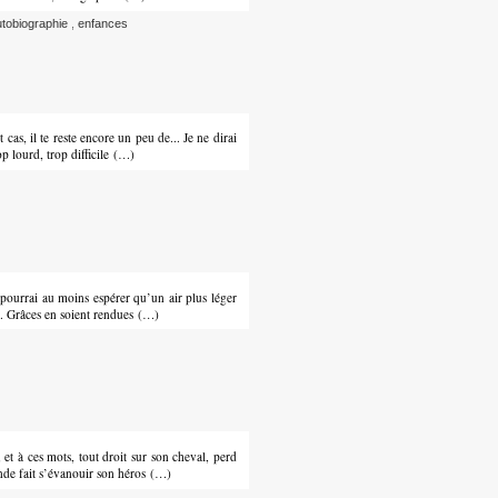
utobiographie
,
enfances
cas, il te reste encore un peu de... Je ne dirai
op lourd, trop difficile (…)
e pourrai au moins espérer qu’un air plus léger
s. Grâces en soient rendues (…)
 et à ces mots, tout droit sur son cheval, perd
nde fait s’évanouir son héros (…)