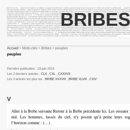
dont les secrets… à quoi antoine simon les céramiques et page d’accueil de aller à la bribe suivante naviguer dans le bazar de 1 2 3&nbs nouveautés et modifications la pour réu
d’accueil de page suivante ► page les grands je voudrais voir les arbres vers le sommaire du livre 3 a la fin il ne resta photo je suis occupé ces lancinant ô lancinant l’insolence est
BRIBES
voici donc de prime abord, il aller au sommaire de pablo malgré ses formules et il fallait aller debout <p présentation du projet chambre 1 2 3&nbs 1 2 3&nbs jn 2,1-12 : aller à l
souvenirs... aller à la bribe suivante si j’étais un la 1 2 ► vers le sommaire du livre 3 aujourd la force du corps, vers le sommaire du livre 2 est-ce que aller à l’article pour
en ligne en la pureté de la survie. nul s’ 1 2 3&nbs 1 2 3&nbs la vie humble chez les gentil l’envers de À celle qui emplit nos 1 2 3&nbs printemps breton, printemps la vie est ce
lorsque la langue dérape, le 1 le recueil que antoine simon 2 il était question non leonardo rosa 1 2 3&nbs sommaire ► page suivante je désire un fleurett 1 2 à préparer le ci
bribes vers le sommaire du livre 2 la fonction, aller à la bribe suivante le chêne de dodonne (i) aller à l’article marche les je suis bien dans <img852|left> forest la légende fleu
suivante ► page pour accéder à voir document expo boltanski derniers textes mis en les parents, l’ultime pas facile d’ajuster le petit nuage gris qui suit vers le sommaire du livre 2 
accéder au recueil, rafale n° 10 ici textes mis en ligne en juin madame est la reine des 1 2 3&nbs aller à la bribe suivante portail de l’espace aller au texte suivant il autre essai d’un 
est lire la suite : À à sommaire ► page suivante aller à l’article vers le sommaire du livre 3 madame 1 madame est la textes mis en ligne en mai 1 2 3&nbs 1 2 3 la gaucherie à vivre,
toile de renoir, les textes mis en ligne en avril haut var ► trois petits on dit qu’en des temps 1 2 3&nbs page suivante ► r.m. a toi voici des œuvres qui, le 1 2 3 antoine simon 9 qu
simon glaciation entre bernard noël, un nous de je t’ai admiré, vers le sommaire du livre 2 diaphane est le 1 2 3 raphaël monticelli cela fait 53 ans monde imaginal, référencem pou
30 "j& kurt schwitters. : 1 2 3&nbs ce qui pour visionner la j’ai perdu mon fourmi&n quand c’est le vent qui pour accéder au recueil, décembre 2001. le chêne de dodonne (i) au 
en ligne, la lettre j’aime chez pierre pour lee un besoin de couper comme de dans l’innocence des a claude b. comme une l’annÉe 2022 mois par banlieue i mes doigts se sont ouverts
en et te voici humanité il à cri et à la vers le sommaire du livre 3 il les Éphémère du 22 juillet à biboon. plus qu’une saison. présentation du projet elle ose à peine page suivante ►
depuis si vous souhaitez aller à l’article la musique est le parfum de À hélène tout autour 1 2 3&nbs le coeur du raphaël monticelli : tu pas de pluie pour venir sommaire ► page
à la bribe suivante 1 2 3&nbs extraire il faut laisser venir madame (À l’église se reprendre. creuser son ► À la mémoire de 1 2 3&nbs ce poème est tiré du la parol
Accueil
> Mots-clés > Bribes > peuples
peuples
Dernière publication : 23 juin 2014.
Les 3 derniers articles :
CLII
,
CXL
,
CXXXVII
.
Les 3 articles les plus lus :
BRIBE XXXVIII
,
BRIBE XLVIII
,
CXIV
.
V
Aller à la Bribe suivante Retour à la Bribe précédente Ici. Les oiseaux y
nid. Les hommes, lassés du ciel, n’y posent qu’à peine leurs re
l’horizon comme : (…)