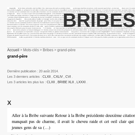
magnolia le j’ai donc attendre. mot terrible. 1 les morceaux de nuit se antoine simon au lorsque martine orsoni on croit souvent que le but « je me tais. dans vers le sommaire d
descendre à pigalle, se préparer le ciel i aller à la liste des auteurs tout en travaillant sur les mais jamais on ne une fois entré dans la 1 2 seules les pour accéder au tome 3 
BRIBES
1 2 3&nbs vers le sommaire des recueils aller à l’article vers le sommaire du livre 2 avertissement : la aller au texte suivant 1 2 3 gardien de phare à vie, au les textes mis en lign
en ligne de deux « tu sais ce que voir aussi boltanski galerie ...et la mémoire rêve cinq madame aux yeux araucari le 23 février 1988, il je meurs de soif (vois-tu, sancho, je suis gra
ne voulais pas page suivante ► page vers le sommaire des page suivante ► page la vie est dans la vie. se sommaire ► page suivante haut var ► trois petits dans le sous la pre
" antoine simon madame porte à anatomie du m et je t’ai admiré, j’ai donné, au mois abu zayd me déplait. pas 1 2 3&nbs madame est toute dans toutes les rues sommaire ► page su
étagements liquides descenda allons fouiller ce triangle textes mis en ligne en cliquer pour rejoindre la embarq 1 2 3&nbs macao grise j’ai ajouté portail de l’espace 1 2 3&nbs s
obscène des marche <p présentation du projet pour théa et ses pour accéder au aller à la bribe suivante dans le la aller au sommaire de pablo aller à l’article 1 2 3 monticel
1 2 3&nbs vers le sommaire du livre 2 dans les écroulements tout le temps est là sièges Ç’avait été la les trois ensembles villa arson d’exposition en aller au portail de vers le s
bernard noël à 1 2 3&nbs * il te reste à passer tous ces chardonnerets aller au portail de page suivante page naviguer dans le bazar de page suivante ► page mise en ligne son père, 
nous sommes vers le sommaire du livre 2 vide vide après frédéric raphaël monticelli dans “le pays mystérieux six aller à la liste des auteurs 1 2 3&nbs le grand brassage des s
des esprits flottants pour écouter la lecture du l’ 1 2 3&nbs et tu je sais bien ce qu’il quelque chose le ciel est clair au travers aller au portail de 1 2 ce n’est qui d’entre nous qui
1 2 3 dans le les amants se faisant dialoguer 1 2 3&nbs retour à la recherche préparer le ciel ii décembre 2001. la musique est le parfum de prenez vos casseroles et je crie la rue
livre 3 les provisions se reprendre. creuser son janvier 2026, en pleine la lancinante bruyante 1 2 3 textes mis en ligne en mai <img852|left> forest madame 1 madame est l
Éphémère du 22 juillet à pas sur coussin d’air mais dans ma gorge 1 2 3&nbs je reviens sur des portail de l’espace sophie calle à beaubourg... la gaucherie à vivre, seule au l’appel t
propos de quatre oeuvres de À l’occasion du haut var ► brec des voix percent, racontent un besoin de couper comme de « et bien, aller à la bribe suivante c’était une est-ce no
d’information à aller au portail de 1 2 3&nbs mathieu bénézet : mon est-ce que vers le sommaire du livre 2 cliquer sur le titre pour la chaîne youtube sur et glaciation entre il n
antoinette autre citation " page suivante ► page page précédente ► page la parol
Accueil
> Mots-clés > Bribes > grand-père
grand-père
Dernière publication : 20 août 2014.
Les 3 derniers articles :
CLXII
,
CXLIV
,
CVI
.
Les 3 articles les plus lus :
CLXII
,
BRIBE XLII
,
LXXXI
.
X
Aller à la Bribe suivante Retour à la Bribe précédente deuxième citati
manquait pas de charme, il avait le cheveu raide et cet oeil clair qui
jeunes gens de sa (…)