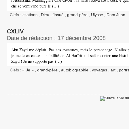
l’Abbissina, Mannaggia ! Che cavoli ! la nave faceva cosí, cosí, e qua
che se vomivano pure le (…)
Clefs :
citations
,
Dieu
,
Josué
,
grand-père
,
Ulysse
,
Dom Juan
CXLIV
Date de rédaction : 17 décembre 2008
Abu Zayd me déplait. Pas ses aventures, mais le personnage. N’allez p
je mette en cause la subtilité de Al-Harîrît : il sait raconter une hist
Zayd ! Je ne supporte pas (…)
Clefs :
« Je »
,
grand-père
,
autobiographie
,
voyages
,
art
,
portra