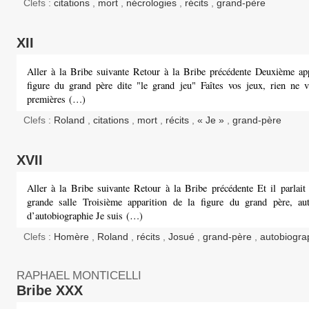
Clefs :
citations
,
mort
,
nécrologies
,
récits
,
grand-père
XII
Aller à la Bribe suivante Retour à la Bribe précédente Deuxième app
figure du grand père dite "le grand jeu" Faîtes vos jeux, rien ne v
premières (…)
Clefs :
Roland
,
citations
,
mort
,
récits
,
« Je »
,
grand-père
XVII
Aller à la Bribe suivante Retour à la Bribe précédente Et il parlait 
grande salle Troisième apparition de la figure du grand père, au
d’autobiographie Je suis (…)
Clefs :
Homère
,
Roland
,
récits
,
Josué
,
grand-père
,
autobiogra
RAPHAEL MONTICELLI
Bribe XXX