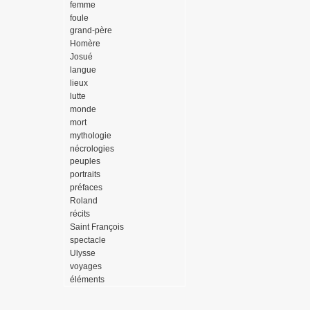
femme
foule
grand-père
Homère
Josué
langue
lieux
lutte
monde
mort
mythologie
nécrologies
peuples
portraits
préfaces
Roland
récits
Saint François
spectacle
Ulysse
voyages
éléments