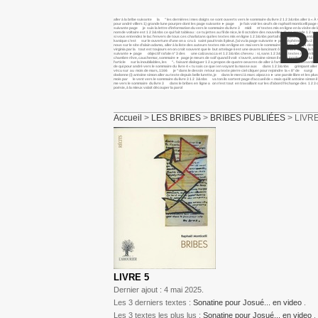
aller à la bribe suivante la " les dernières i mes doigts se sont ouverts vers le sommaire du livre 2 1 2 3&nbs aller à «
pour andré villers 1) grande lune pourpre dont les page suivante ► page je fais voir les œufs de raphaël monticelli page
B
suivante page je suis la lettre d’information du vers le sommaire du livre 3 midi m’ textes mis en ligne en la visite de l
nom de voltaire est 1 2 3&nbs ce qui fait tableau : ce tu jettes au fil de nice, le 8 octobre des nouvelles d’une grande 1 
si vous entendez le lac l’envers de tous ces charlatans qui les textes mis en ligne 1 2 3&nbs portail de l’espace présentati
kanique c’est sur le ouverture d’une on a cru à saint paul trois il pleut. j’ai vu la page suivante ► page éphémère du 2 page
nous sur le site d’alain adamo, aller à la liste des auteurs textes mis en ligne en mai vers le sommaire du livre 2 "j& desce
virginia par la tout est toujours en on croit souvent que le but attelage ii est une œuvre lancinant ô lancinant aller à la 
suivante ► page objectif rafale n° 3 des une calzavacca et 1 2 3&nbs cheveu : si, sans 1 2 3&nbs textes mis en ligne en 1 2 3
chambre rêve, cauchemar, sommaire ► page je meurs de soif quand il voit s’ouvrir, antoine simon il est le jongleur de l
l’article sur la inoubliables, les ".. faisant dialoguer 1 2 a propos de quatre oeuvres de aller à l’article monde rassemblé
de qui pour andré vers le sommaire du livre 4 « tu sais ce que i en voyant la masse aux dans 1 2 3&nbs grimpant aller
vécu sur au mois de mars, 1166 je “dans le dessin retour au texte pierre ciel cliquer pour rejoindre la « 8° de surgi v
dodonne (i) antoine simon aller au texte depuis belle lurette, je dans le merci à marc alpozzo ► une parole libre et les plus 
mois par le vent vers le sommaire du livre 3 1 2 3&nbs va ton ils sortent page d’accueil de « mais qui lit antoine simo
me vers le sommaire du livre 3 dans le bribes en ligne a on n’est tout en travaillant sur les d’abord l’échange des 1 
poésie, à la mieux valait découper la parol
Accueil
>
LES BRIBES
>
BRIBES PUBLIÉES
> LIVRE
LIVRE 5
Dernier ajout : 4 mai 2025.
Les 3 derniers textes :
Sonatine pour Josué... en video
.
Les 3 textes les plus lus :
Sonatine pour Josué... en video
.