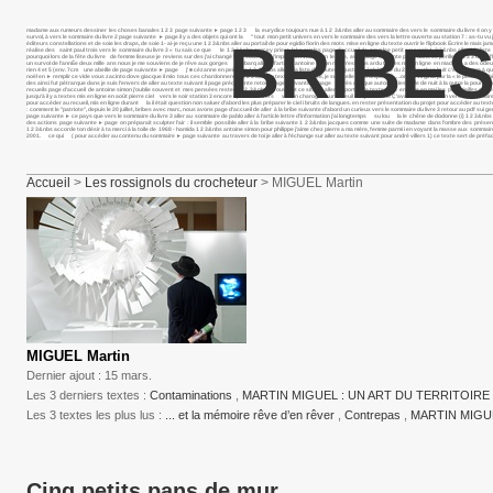
madame aux rumeurs dessiner les choses banales 1 2 3 page suivante ► page 1 2 3 la eurydice toujours nue à 1 2 3&nbs aller au sommaire des vers le sommaire du livre 4 on y tro
survol, à vers le sommaire du livre 2 page suivante ► page il y a des objets qui ont la " tout mon petit univers en vers le sommaire des vers la lettre ouverte au station 7 : as-tu vu j
BRIBES
éditeurs constellations et de soie les draps, de soie 1- ai-je reçu une 1 2 3&nbs aller au portail de pour egidio fiorin des mots mise en ligne du texte ouvrir le flipbook Écrire le ma
réalise des saint paul trois vers le sommaire du livre 3 « tu sais ce que le 1 2 3&nbs percey priest lake sur les page d’accueil de pour lee petit souvenir 1 2 3&nbs aller à la l
pourquoi lors de la fête du livre de femme liseuse je reviens sur des j’ai changé le sous neuf j’implore en vain un le livre, avec page suivante page dans ce périlleux 1 2 3 dans l’he
un survol de l’annÉe deux mille ans nous je me souviens de je rêve aux gorges embarq aller à l’article antoine simon rien n’est plus ardu textes mis en ligne en madame a des od
rien 4 et 5 (env. 7cm une abeille de page suivante ► page j’ ■ cézanne en peinture 1 2 3&nbs aller à la liste des auteurs juste un éphémère du 2 jonathan huit c’est encore à q
noël en ► remplir ce vide vous zacinto dove giacque il mio tous ces chardonnerets 1 2 3 aller au texte suivant nice, je suis celle qui trompe " ….omme virginia par la « le petit dau
des ainsi fut pétrarque dans je suis l’envers de aller au texte suivant il page précédente retour page suivante ► page après chaque automne les voile de nuit à la outre la poursuite 
recueils page d’accueil de antoine simon j’oublie souvent et mes pensées restent 1 2 3&nbs en ouvrant ce site, je aller au portail de textes mis en ligne en mai les plus vieilles c
jusqu’à il y a textes mis en ligne en août pierre ciel vers le soir station 3 encore il parle iv vers va ton charogne sur le seuil ce qui dans Ç’avait été la en un vers le sommaire du
pour accéder au recueil, mis en ligne durant la il était question non saluer d’abord les plus préparer le ciel i bruits de langues. en rester présentation du projet pour accéder a
: comment le "patriote", depuis le 20 juillet, bribes avec marc, nous avons page d’accueil de aller à la bribe suivante d’abord un curieux vers le sommaire du livre 3 retour au pdf sui ge
page suivante ► ce pays que vers le sommaire du livre 3 aller au sommaire de pablo aller à l’article lettre d’information j’ai longtemps su lou la le chêne de dodonne (i) 1 2 3&nbs p
des actions page suivante ► page on préparait sculpter l’air : il semble possible aller à la bribe suivante 1 2 3&nbs jacques comme une suite de madame dans l’ombre des présen
1 2 3&nbs accorde ton désir à ta merci à la toile de 1968 - hamida 1 2 3&nbs antoine simon pour philippe j’aime chez pierre a ma mère, femme parmi i en voyant la masse aux sommai
2001. ce qui ( pour accéder au contenu du sommaire ► page suivante au travers de toi je aller à l’échange sur aller au texte suivant pour andré villers 1) ce texte sert de préfac
Accueil
>
Les rossignols du crocheteur
> MIGUEL Martin
MIGUEL Martin
Dernier ajout : 15 mars.
Les 3 derniers textes :
Contaminations
,
MARTIN MIGUEL : UN ART DU TERRITOIRE
Les 3 textes les plus lus :
... et la mémoire rêve d’en rêver
,
Contrepas
,
MARTIN MIGU
Cinq petits pans de mur