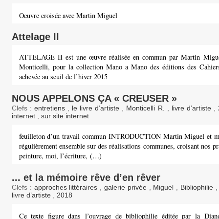
Oeuvre croisée avec Martin Miguel
Attelage II
ATTELAGE II est une œuvre réalisée en commun par Martin Migue
Monticelli, pour la collection Mano a Mano des éditions des Cahie
achevée au seuil de l’hiver 2015
NOUS APPELONS ÇA « CREUSER »
Clefs :
entretiens
,
le livre d’artiste
,
Monticelli R.
,
livre d’artiste
,
internet
,
sur site internet
feuilleton d’un travail commun INTRODUCTION Martin Miguel et mo
régulièrement ensemble sur des réalisations communes, croisant nos pra
peinture, moi, l’écriture, (…)
... et la mémoire rêve d’en rêver
Clefs :
approches littéraires
,
galerie privée
,
Miguel
,
Bibliophilie
livre d’artiste
,
2018
Ce texte figure dans l’ouvrage de bibliophilie éditée par la Dian