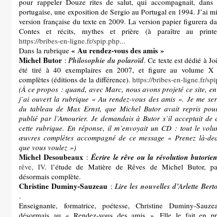
pour rappeler Douze rites de salut, qui accompagnait, dans
portugaise, une exposition de Sergio au Portugal en 1994. J’ai mi
version française du texte en 2009. La version papier figurera da
Contes et récits, mythes et prière (à paraître au prin
https://bribes-en-ligne.fr/spip.php...
« Au rendez-vous des amis »
Dans la rubrique
Michel Butor
Philosophie du polaroïd
:
. Ce texte est dédié à Jo
été tiré à 40 exemplaires en 2007, et figure au volume X
complètes (éditions de la différence).
https://bribes-en-ligne.fr/spi
(À ce propos : quand, avec Marc, nous avons projeté ce site, e
j’ai ouvert la rubrique « Au rendez-vous des amis ». Je me serv
du tableau de Max Ernst, que Michel Butor avait repris pou
publié par l’Amourier. Je demandais à Butor s’il acceptait de 
cette rubrique. En réponse, il m’envoyait un CD : tout le vol
œuvres complètes accompagné de ce message « Prenez là-ded
que vous voulez »)
Michel Desoubeaux
Écrire le rêve ou la révolution butorie
:
rêve, IV
. l’étude de Matière de Rêves de Michel Butor, pa
désormais complète.
Christine Duminy-Sauzeau
Lire les nouvelles d’Arlette Ber
:
.
Enseignante, formatrice, poétesse, Christine Duminy-Sauzea
désormais au « Rendez-vous des amis ». Elle le fait en p