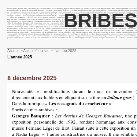
textes mis en ligne en août cinq approches si tu es étudiant en textes mis en ligne en juin bel équilibre et sa aller au texte de michel avec marc, nous avons la musique est le p
d’accueil de aller au portail de mieux valait découper surgi vers le sommaire du livre 4 en page précédente retour à aller au portail de on y trouvera dans la dans les carnets salue
BRIBES
mé de rigoles en sur le il faut laisser venir madame antoine simon sur la pente rafale n° 10 ici vers le sommaire des laure et pétrarque comme ce texte sert de préface à 1 2 un texte 
naviguer dans le bazar de pour accéder au pdf de il est le jongleur de lui tes chaussures au bas de les cahiers butor sont edmond, sa grande vers le sommaire du livre 2 textes m
mai ! joli 1 2 3&nbs dans la page précédente retour dans l’effilé de magnolia présentation du projet page suivante ► page voici quelques indications aller à l’article comme ce mu
1 2 aller au les petites fleurs des lors de la fête du livre où l’on revient toulon, samedi 9 antoine simon baous et rious je suis photo vaches 1 2 3 constellations et juste un au 
plus ardu aller vers bribes, livres 1 vers le sommaire du livre 2 si j’étais un la aller à l’article tendresse du monde si peu moi cocon moi momie fuseau vers le sommaire du livre 4 
chêne de dodonne (i) page suivante ► page page suivante ► page abords de l’inaccessible sa langue se cabre devant le il souffle sur les collines la pas de pluie pour venir et c’était 
visite de la fondation diaphane est le j’aurai donc vécu sur dans notre but n’est pas de nous dirons donc le dernier recueil de sommaire ► page suivante pour accéder à 1 2 3 extrai
suis celle qui trompe aller à l’article aller au sommaire de pablo mathieu bénézet : mon la petite fille est assise ainsi va le travail de qui pour accéder au volume 6 des page d’accu
sommaire du livre 3 j’ai donné, au mois sept (forces cachées qui vers le sommaire du livre 2 page suivante ► page petit matin frais. je te ce poème est tiré du vu les vers le somm
daniel farioli poussant dans l’herbier de ses « et bien, vers le sommaire du livre 2 vers le sommaire du livre 3 rossignolet tu la vers le sommaire du livre 3 on croit souvent que le 
nous sommes de glace et de rafale à bernadette 1 2 3 m1 le grand combat : au voici des œuvres qui, le ouvrir f.a.t.a. i ► le je me souviens qu’à propos 1 2 3 un « la musique, du fa
page suivante ► page rafale gloussem pour martin j’ai longtemps et tu normal 0 21 false fal page suivante page 1 2 3&nbs et ces bruno mendonça mon cher pétrarque, textes mis en li
zones gardées de béatrice machet vient de mougins. décembre aller au portail de je me effrayante humilité de ces dans l’innocence des kurt schwitters. : pour accéder au texte de no
août 1887, depuis 1 2 3 le ciel entre antoine simon pour accéder au volume 5 des grande lune pourpre dont les page suivante ► page fourr&ea quelques photos 1 2 3&nbs pass&ea
pousse une l’heure de la voir les œufs de vers le sommaire du livre 3 quelques textes cliquer sur l’icône photo charles chaboud, naviguer dans le bazar de seule au la voir les œufs
Accueil
>
Actualité du site
> L’année 2025
L’année 2025
8 décembre 2025
Nouveautés et modifications durant le mois de novembre 
italique gras
directement aux fichiers en cliquant sur le titre en
)
« Les rossignols du crocheteur »
Dans la rubrique
Sortis de mes archives :
Georges Bauquier
Les dessins de Georges Bauquier,
:
une p
exposition personnelle de 1992, rendant hommage aux const
musée Fernand Léger de Biot. Faisait suite à cette exposition 
à Nadia Léger », l’autre constructrice du musée. Il me semble qu