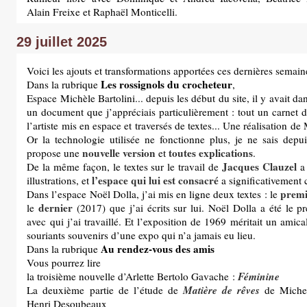
Alain Freixe et Raphaël Monticelli.
29 juillet 2025
Voici les ajouts et transformations apportées ces dernières semain
Les rossignols du crocheteur
Dans la rubrique
,
Espace Michèle Bartolini... depuis les début du site, il y avait da
un document que j’appréciais particulièrement : tout un carnet d
l’artiste mis en espace et traversés de textes... Une réalisation de
Or la technologie utilisée ne fonctionne plus, je ne sais depu
nouvelle version
toutes explications
propose une
et
.
Jacques Clauzel
De la même façon, le textes sur le travail de
a 
l’espace qui lui est consacré
illustrations, et
a significativement
premi
Dans l’espace Noël Dolla, j’ai mis en ligne deux textes : le
dernier
le
(2017) que j’ai écrits sur lui. Noël Dolla a été le pr
avec qui j’ai travaillé. Et l’exposition de 1969 méritait un amical 
souriants souvenirs d’une expo qui n’a jamais eu lieu.
Au rendez-vous des amis
Dans la rubrique
Vous pourrez lire
Féminine
la troisième nouvelle d’Arlette Bertolo Gavache :
Matière de rêves
La deuxième partie de l’étude de
de Michel
Henri Desoubeaux