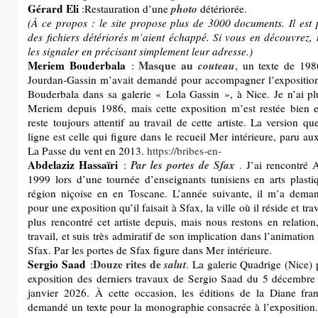
Gérard Eli
photo
:Restauration d’une
détériorée.
(À ce propos : le site propose plus de 3000 documents. Il est 
des fichiers détériorés m’aient échappé. Si vous en découvrez,
les signaler en précisant simplement leur adresse.)
Meriem Bouderbala
Masque au
couteau
:
, un texte de 19
Jourdan-Gassin m’avait demandé pour accompagner l’expositi
Bouderbala dans sa galerie « Lola Gassin », à Nice. Je n’ai pl
Meriem depuis 1986, mais cette exposition m’est restée bien en
reste toujours attentif au travail de cette artiste. La version q
ligne est celle qui figure dans le recueil Mer intérieure, paru au
La Passe du vent en 2013.
https://bribes-en-
Abdelaziz Hassaïri
Par les portes de Sfax
:
.
J’ai rencontré 
1999 lors d’une tournée d’enseignants tunisiens en arts plasti
région niçoise en en Toscane. L’année suivante, il m’a dema
pour une exposition qu’il faisait à Sfax, la ville où il réside et trav
plus rencontré cet artiste depuis, mais nous restons en relation
travail, et suis très admiratif de son implication dans l’animation 
Sfax. Par les portes de Sfax figure dans Mer intérieure.
Sergio Saad
Douze rites de
salut
:
. La galerie Quadrige (Nice) 
exposition des derniers travaux de Sergio Saad du 5 décembr
janvier 2026. À cette occasion, les éditions de la Diane fra
demandé un texte pour la monographie consacrée à l’exposition. 