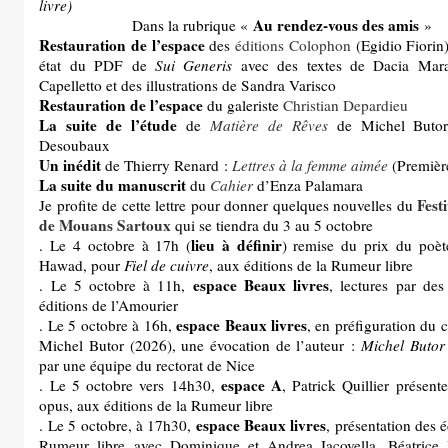
livre)
Au rendez-vous des amis
Dans la rubrique «
»
Restauration de l’espace
des
éditions Colophon
(Egidio Fiorin)
état du PDF de
Sui Generis
avec des textes de Dacia Mara
Capelletto et des illustrations de Sandra Varisco
Restauration de l’espace
du galeriste
Christian Depardieu
La suite de l’étude
de
Matière de Rêves
de Michel Butor
Desoubaux
Un inédit
de Thierry Renard :
Lettres à la femme aimée
(Première
La suite du manuscrit
du
Cahier
d’Enza Palamara
Fest
Je profite de cette lettre pour donner quelques nouvelles du
de Mouans Sartoux
qui se tiendra du 3 au 5 octobre
lieu à définir
. Le 4 octobre à 17h (
) remise du prix du poète
Hawad, pour
Fiel de cuivre
, aux éditions de la Rumeur libre
espace Beaux livres
. Le 5 octobre à 11h,
, lectures par des
éditions de l’Amourier
espace Beaux livres
. Le 5 octobre à 16h,
, en préfiguration du 
Michel Butor (2026), une évocation de l’auteur :
Michel Butor
par une équipe du rectorat de Nice
espace A
. Le 5 octobre vers 14h30,
, Patrick Quillier présent
opus, aux éditions de la Rumeur libre
espace Beaux livres
. Le 5 octobre, à 17h30,
, présentation des é
Rumeur libre avec Dominique et Andrea Iacovella, Béatric