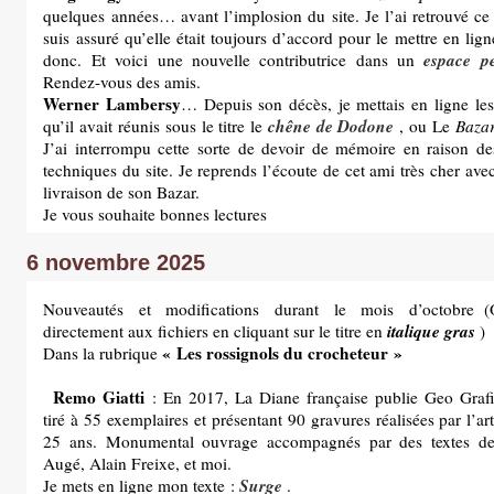
quelques années… avant l’implosion du site. Je l’ai retrouvé ce
suis assuré qu’elle était toujours d’accord pour le mettre en li
espace p
donc. Et voici une nouvelle contributrice dans un
Rendez-vous des amis.
Werner Lambersy
… Depuis son décès, je mettais en ligne le
chêne de Dodone
qu’il avait réunis sous le titre le
, ou Le
Baza
J’ai interrompu cette sorte de devoir de mémoire en raison d
techniques du site. Je reprends l’écoute de cet ami très cher ave
livraison de son Bazar.
Je vous souhaite bonnes lectures
6 novembre 2025
Nouveautés et modifications durant le mois d’octobre 
italique gras
directement aux fichiers en cliquant sur le titre en
)
« Les rossignols du crocheteur »
Dans la rubrique
Remo Giatti
: En 2017, La Diane française publie Geo Graf
tiré à 55 exemplaires et présentant 90 gravures réalisées par l’ar
25 ans. Monumental ouvrage accompagnés par des textes de
Augé, Alain Freixe, et moi.
Surge
Je mets en ligne mon texte :
.