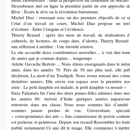
Henri Desoubeaux : dans la perspective du centenaire de Michel 
Desoubeaux met en ligne la première partie de son approche d
Rêve : Écrire le rêve ou la rêvolution butorienne.
Michel Diaz : renouant avec un des premiers objectifs de ce si
l’état d’un travail en cours, Michel Diaz propose un tex
d’écriture : Entre l’énigme et l’évidence.
Thierry Renard : après des mois de travail, de réalisations 
culturels, de lectures, de coups durs, d’alertes, Thierry Renar
une réflexion à méditer : Une éternité relative.
Le site accueille deux contributrices nouvelles… à vrai dire tou
de amies que je connais depuis… longtemps .
Arlette Gavache Bertolo ... Nous étions enseignants dans le même
amis, dans les années 70. Près de 50 ans plus tard, elle pub
déchirant, La mort d’un Toudipek. Nous avons renoué des conta
dernières années. Elle ouvre son espace avec la première no
série : Le petit dauphin est malade, le petit dauphin va mourir »
Enza Palamara fut l’une des deux jeunes-filles admises dans mo
les années 60. Arrivée d’Italie quelques années auparavant
retrouvée dans ma classe. Nous nous sommes liés d’amitié
sommes jamais perdus de vue. Universitaire, spécial
« correspondance des arts », fine connaisseuse de poésie contemp
est poétesse et peintresse. Depuis son recueil Rassembler les traits
publié notamment Ce que dit le nuage. Elle commence à mettre