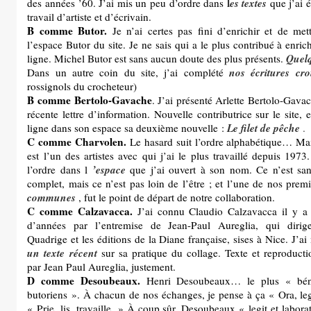
l
es textes
des années ’60. J’ai mis un peu d’ordre dans
que j’ai é
travail d’artiste et d’écrivain.
B comme Butor.
Je n’ai certes pas fini d’enrichir et de met
l’espace Butor du site. Je ne sais qui a le plus contribué à enric
Quelq
ligne. Michel Butor est sans aucun doute des plus présents.
nos écritures cro
Dans un autre coin du site, j’ai complété
rossignols du crocheteur)
B comme Bertolo-Gavache
. J’ai présenté Arlette Bertolo-Gava
récente lettre d’information. Nouvelle contributrice sur le site, 
Le filet de pêche
ligne dans son espace sa deuxième nouvelle :
.
C comme Charvolen.
Le hasard suit l’ordre alphabétique… M
est l’un des artistes avec qui j’ai le plus travaillé depuis 1973
’espace
l’ordre dans l
que j’ai ouvert à son nom. Ce n’est sa
complet, mais ce n’est pas loin de l’être ; et l’une de nos prem
communes
, fut le point de départ de notre collaboration.
C comme Calzavacca.
J’ai connu Claudio Calzavacca il y a 
d’années par l’entremise de Jean-Paul Aureglia, qui dirige
Quadrige et les éditions de la Diane française, sises à Nice. J’ai
un texte récent
sur sa pratique du collage. Texte et reproducti
par Jean Paul Aureglia, justement.
D comme Desoubeaux.
Henri Desoubeaux… le plus « béné
butoriens ». À chacun de nos échanges, je pense à ça « Ora, leg
« Prie, lis, travaille. » À coup sûr, Desoubeaux « legit et labora