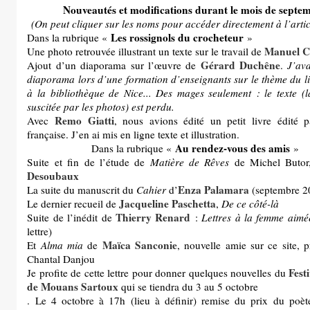
Nouveautés et modifications durant le mois de septe
(On peut cliquer sur les noms pour accéder directement à l’arti
Les rossignols du crocheteur
Dans la rubrique «
»
Manuel C
Une photo retrouvée illustrant un texte sur le travail de
Gérard Duchêne
Ajout d’un diaporama sur l’œuvre de
.
J’avai
diaporama lors d’une formation d’enseignants sur le thème du liv
à la bibliothèque de Nice... Des mages seulement : le texte (l
suscitée par les photos) est perdu.
Remo Giatti
Avec
, nous avions édité un petit livre édité 
française. J’en ai mis en ligne texte et illustration.
Au rendez-vous des amis
Dans la rubrique «
»
Suite et fin de l’étude de
Matière de Rêves
de Michel Butor
Desoubaux
Enza Palamara
La suite du manuscrit du
Cahier
d’
(septembre 2
Jacqueline Paschetta
Le dernier recueil de
,
De ce côté-là
Thierry Renard
Suite de l’inédit de
:
Lettres à la femme aimé
lettre)
Maïca Sanconie
Et
Alma mia
de
, nouvelle amie sur ce site, p
Chantal Danjou
Fest
Je profite de cette lettre pour donner quelques nouvelles du
de Mouans Sartoux
qui se tiendra du 3 au 5 octobre
. Le 4 octobre à 17h (lieu à définir) remise du prix du poète