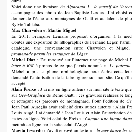
durer.
Alporama 1
le massif du Verco
Voici donc une livraison de
,
accompagne des photo de Jean-Baptiste Leroux. J’ai choisi c
donner de l’écho aux montagnes de Giatti et au talent de ph
Sylvie Tubiaba.
Max Charvolen
Martin Miguel
et
En 2011, Françoise Lemaire proposait d’organiser à la méd
Contes une exposition de lithographies de Fernand Léger. Parmi l
catalogue, une conversatoion entre Charvolen et Miguel
promenade parmi les estampes de Léger
Michel Diaz
: J’ai retrouvé sur l’internet une page de Michel D
lettre à RM
à propos de ce que j’avais nommé «
Le poireau 
Michel a pris sa plume ornithologique pour écrire cette lettr
demandé l’autorisation de la faire figurer sur mon site. Ce qu’i
accepté.
Alain Freixe :
J’ai mis en ligne ailleurs sur mon site le texte que 
sur
Geo-Graphica
de Remo Giatti : ces gravures réalisées le lo
et retraçant ses parcours de montagnard. Pour l’édition de
Ge
Jean Paul Aureglia avait sollicité deux autres auteurs : Alain Fr
Louis Augé. J’ai demandé à Jean Louis et Alain l’autorisation de
Comme une lampe dans 
textes en ligne. Voici celui de Freixe :
mettrait en ligne par la suite celui d’Augé
Magda Igyardo
la mer épure les s
m’avait envoyé un texte «