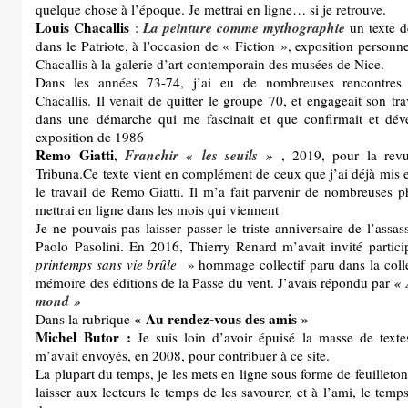
quelque chose à l’époque. Je mettrai en ligne… si je retrouve.
Louis Chacallis
La peinture comme mythographie
:
un texte 
dans le Patriote, à l’occasion de « Fiction », exposition personn
Chacallis à la galerie d’art contemporain des musées de Nice.
Dans les années 73-74, j’ai eu de nombreuses rencontres
Chacallis. Il venait de quitter le groupe 70, et engageait son trav
dans une démarche qui me fascinait et que confirmait et dév
exposition de 1986
Remo Giatti
Franchir « les seuils »
,
, 2019, pour la rev
Tribuna.Ce texte vient en complément de ceux que j’ai déjà mis e
le travail de Remo Giatti. Il m’a fait parvenir de nombreuses p
mettrai en ligne dans les mois qui viennent
Je ne pouvais pas laisser passer le triste anniversaire de l’assas
Paolo Pasolini. En 2016, Thierry Renard m’avait invité partic
printemps sans vie brûle
» hommage collectif paru dans la coll
« 
mémoire des éditions de la Passe du vent. J’avais répondu par
mond »
« Au rendez-vous des amis »
Dans la rubrique
Michel Butor :
Je suis loin d’avoir épuisé la masse de text
m’avait envoyés, en 2008, pour contribuer à ce site.
La plupart du temps, je les mets en ligne sous forme de feuilleton
laisser aux lecteurs le temps de les savourer, et à l’ami, le temps