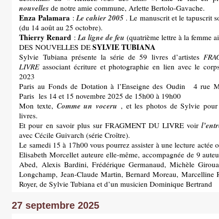
nouvelles
de notre amie commune, Arlette Bertolo-Gavache.
Enza Palamara
Le cahier 2005
:
. Le manuscrit et le tapuscrit 
(du 14 août au 25 octobre).
Thierry Renard
La ligne de feu
:
(quatrième lettre à la femme
SYLVIE TUBIANA
DES NOUVELLES DE
Sylvie Tubiana présente la série de 59 livres d’artistes
FRA
LIVRE
associant écriture et photographie en lien avec le cor
2023
Paris au Fonds de Dotation à l’Enseigne des Oudin 4 rue M
Paris les 14 et 15 novembre 2025 de 15h00 à 19h00
Comme un voceru
Mon texte,
, et les photos de Sylvie pour
livres.
l’ent
Et pour en savoir plus sur FRAGMENT DU LIVRE voir
avec Cécile Guivarch (série Croître).
Le samedi 15 à 17h00 vous pourrez assister à une lecture actée o
Elisabeth Morcellet auteure elle-même, accompagnée de 9 auteur.
Abed, Alexis Bardini, Frédérique Germanaud, Michèle Giroua
Longchamp, Jean-Claude Martin, Bernard Moreau, Marcelline 
Royer, de Sylvie Tubiana et d’un musicien Dominique Bertrand
27 septembre 2025