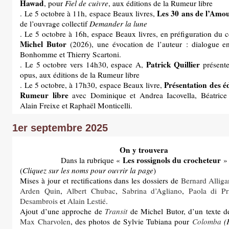
Hawad
, pour
Fiel de cuivre
, aux éditions de la Rumeur libre
Les 30 ans de l’Amou
. Le 5 octobre à 11h, espace Beaux livres,
de l’ouvrage collectif
Demander la lune
. Le 5 octobre à 16h, espace Beaux livres, en préfiguration du c
Michel Butor
(2026), une évocation de l’auteur : dialogue en
Bonhomme et Thierry Scartoni.
Patrick Quillier
. Le 5 octobre vers 14h30, espace A,
présente
opus, aux éditions de la Rumeur libre
Présentation des éd
. Le 5 octobre, à 17h30, espace Beaux livre,
Rumeur libre
avec Dominique et Andrea Iacovella, Béatri
Alain Freixe et Raphaël Monticelli.
1er septembre 2025
On y trouvera
Les rossignols du crocheteur
Dans la rubrique «
»
(
Cliquez sur les noms pour ouvrir la page
)
Mises à jour et rectifications dans les dossiers de
Bernard Allig
Arden Quin
,
Albert Chubac
,
Sabrina d’Agliano
,
Paola di P
Desambrois
et
Alain Lestié
.
Ajout d’une approche de
Transit
de Michel Butor, d’un texte 
Max Charvolen
, des photos de Sylvie Tubiana pour
Colomba
(F