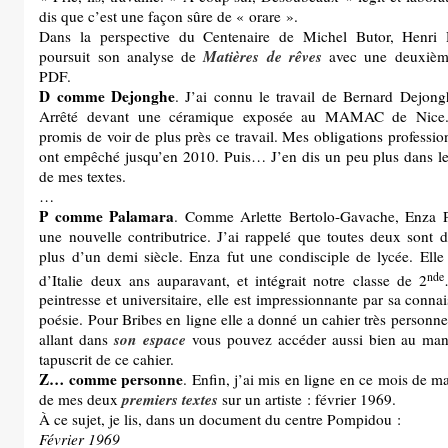
dis que c’est une façon sûre de « orare ».
Dans la perspective du Centenaire de Michel Butor, Henri
Matières de rêves
poursuit son analyse de
avec une deuxième
PDF.
D comme Dejonghe
. J’ai connu le travail de Bernard Dejon
Arrêté devant une céramique exposée au MAMAC de Nice.
promis de voir de plus près ce travail. Mes obligations professi
ont empêché jusqu’en 2010. Puis… J’en dis un peu plus dans l
de mes textes.
…
P comme Palamara
. Comme Arlette Bertolo-Gavache, Enza P
une nouvelle contributrice. J’ai rappelé que toutes deux sont 
plus d’un demi siècle. Enza fut une condisciple de lycée. Elle é
nde
d’Italie deux ans auparavant, et intégrait notre classe de 2
peintresse et universitaire, elle est impressionnante par sa conna
poésie. Pour Bribes en ligne elle a donné un cahier très personne
son espace
allant dans
vous pouvez accéder aussi bien au man
tapuscrit de ce cahier.
Z… comme personne
. Enfin, j’ai mis en ligne en ce mois de m
premiers textes
de mes deux
sur un artiste : février 1969.
À ce sujet, je lis, dans un document du centre Pompidou :
Février 1969